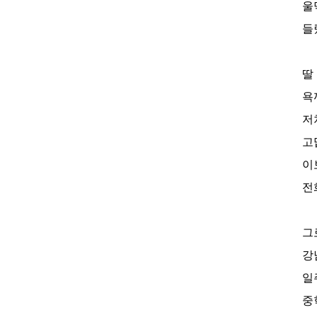
울
들
딸
욕
저
고
이
전
그
강
일
중