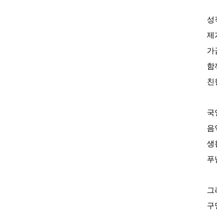
성
제
가
함
친
국
음
생
푸
그
구