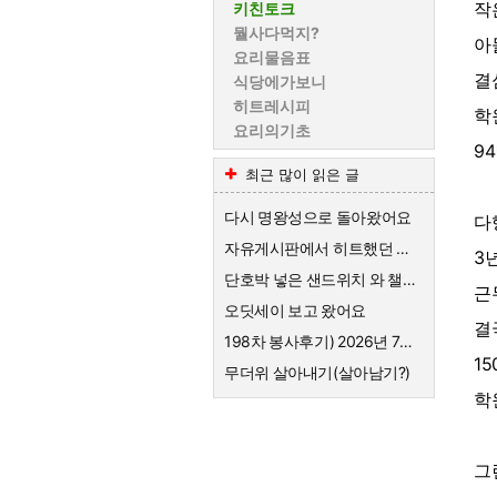
작
키친토크
뭘사다먹지?
아
요리물음표
결
식당에가보니
히트레시피
학
요리의기초
9
최근 많이 읽은 글
다시 명왕성으로 돌아왔어요
다
자유게시판에서 히트했던 샌드위치 레시피
3
단호박 넣은 샌드위치 와 챌시 미모 자랑
근
오딧세이 보고 왔어요
결
198차 봉사후기) 2026년 7월 돼지갈비와 냉면, 만두
1
무더위 살아내기(살아남기?)
학
그