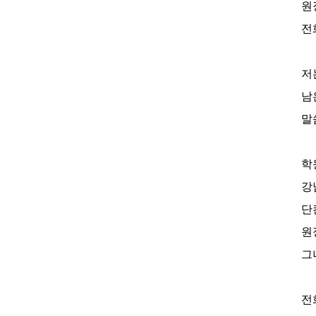
원
전
저
남
말
학
강
단
원
그
전