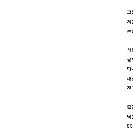
그
저
논
성
공
당
내
전
즐
덕
8