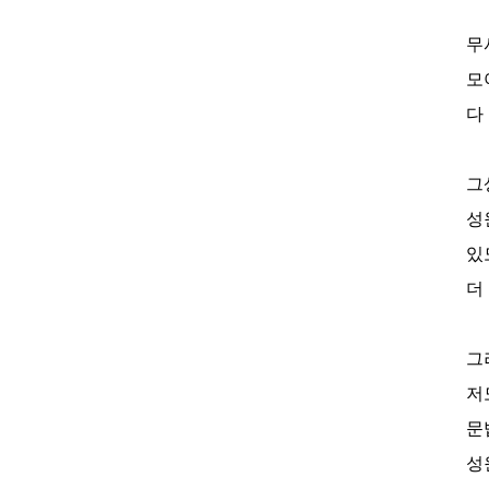
무
모
다
그
성
있
더
그
저
문
성