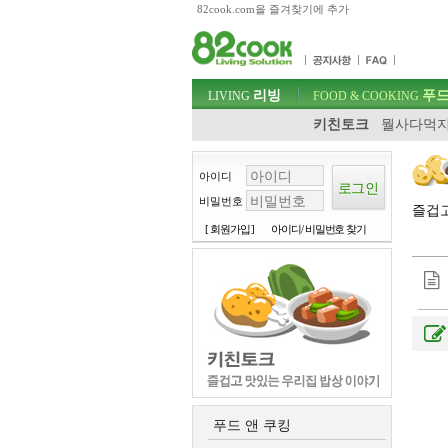
82cook.com을 즐겨찾기에 추가
목차
주메뉴 바로가기
컨텐츠 바로가기
검색 바로가기
주메뉴
리빙
푸드
로그인 바로가기
LIVING
FOOD & COOKING
키친토크
뭘사다먹지
아이디
비밀번호
즐겁
[ 회원가입 ]
아이디/ 비밀번호 찾기
푸드 앤 쿠킹