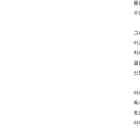
몸
수
그
이
차
결
신
어
독
토
아