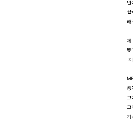
안
할
해
제
뜻
지
M
충
그
그
기