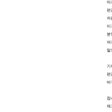
마
편
저
이
분
여
말
기
편
바
잠
제