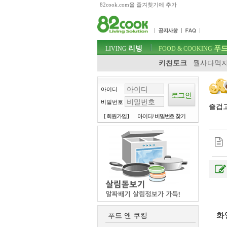
82cook.com을 즐겨찾기에 추가
목차
주메뉴 바로가기
컨텐츠 바로가기
검색 바로가기
주메뉴
리빙
푸드
로그인 바로가기
LIVING
FOOD & COOKING
키친토크
뭘사다먹지
아이디
비밀번호
즐겁
[ 회원가입 ]
아이디/ 비밀번호 찾기
화
푸드 앤 쿠킹