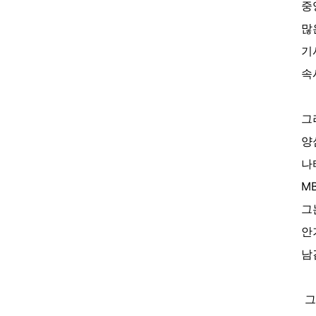
중
많
기
속
그
양
나
M
그
안
남
그