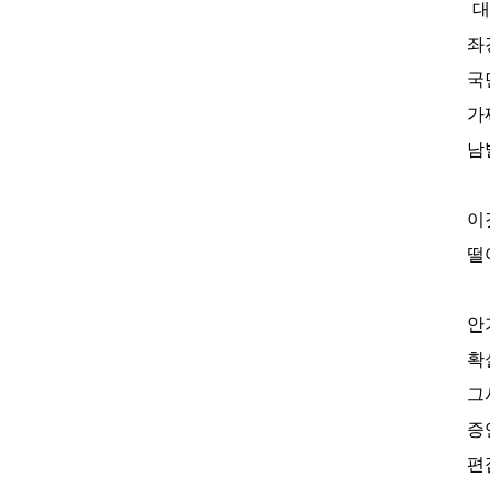
대
좌
국
가
남
이
떨
안
확
그
증
편