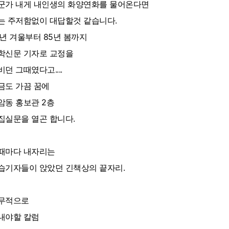
군가 내게 내인생의 화양연화를 물어온다면
는 주저함없이 대답할것 같습니다.
2년 겨울부터 85년 봄까지
학신문 기자로 교정을
비던 그때였다고....
금도 가끔 꿈에
암동 홍보관 2층
집실문을 열곤 합니다.
때마다 내자리는
습기자들이 앉았던 긴책상의 끝자리.
무적으로
내야할 칼럼