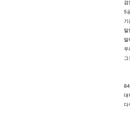
검
5
기
말
말
우
그
8
대
다