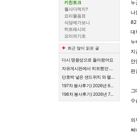
누
키친토크
뭘사다먹지?
나
요리물음표
8
식당에가보니
히트레시피
대
요리의기초
누
최근 많이 읽은 글
지
다시 명왕성으로 돌아왔어요
안
자유게시판에서 히트했던 샌드위치 레시피
편
단호박 넣은 샌드위치 와 챌시 미모 자랑
197차 봉사후기) 2026년 6월 목살돈가스, 고춧잎나물, 오이지무침
그
198차 봉사후기) 2026년 7월 돼지갈비와 냉면, 만두
수
의
써