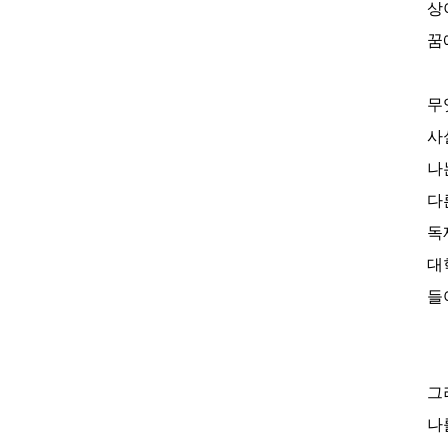
상
꿈
무
사
나
다
독
대
들
그
나