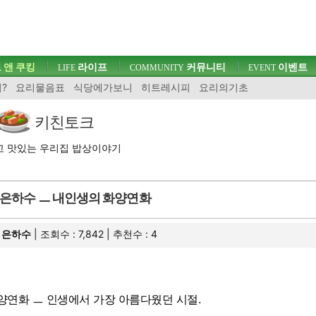
 앤 쿠킹
라이프
커뮤니티
이벤트
LIFE
COMMUNITY
EVENT
?
요리물음표
식당에가보니
히트레시피
요리의기초
키친토크
고 맛있는 우리집 밥상이야기
은하수 ㅡ 내인생의 화양연화
은하수
| 조회수 : 7,842 | 추천수 :
4
양연화 ㅡ 인생에서 가장 아름다웠던 시절.