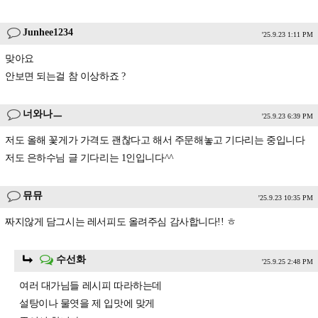
Junhee1234
'25.9.23 1:11 PM
맞아요
안보면 되는걸 참 이상하죠 ?
너와나ㅡ
'25.9.23 6:39 PM
저도 올해 꽃게가 가격도 괜찮다고 해서 주문해놓고 기다리는 중입니다
저도 은하수님 글 기다리는 1인입니다^^
뮤뮤
'25.9.23 10:35 PM
짜지않게 담그시는 레서피도 올려주심 감사합니다!! ㅎ
수선화
'25.9.25 2:48 PM
여러 대가님들 레시피 따라하는데
설탕이나 물엿을 제 입맛에 맞게