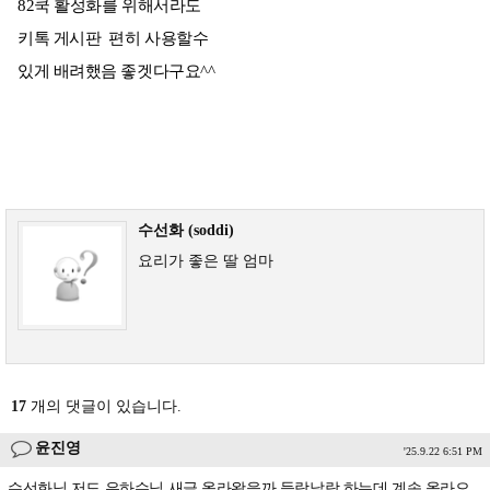
82쿡 활성화를 위해서라도
키톡 게시판 편히 사용할수
있게 배려했음 좋겟다구요^^
수선화 (soddi)
요리가 좋은 딸 엄마
17
개의 댓글이 있습니다.
윤진영
'25.9.22 6:51 PM
수선화님 저도 은하수님 새글 올라왔을까 들락날락 하는데 계속 올라오