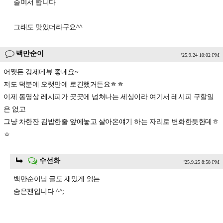
줄여서 합니다
그래도 맛있더라구요^^
백만순이
'25.9.24 10:02 PM
어쨋든 강제데뷰 좋네요~
저도 덕분에 오랫만에 로긴했거든요ㅎㅎ
이제 동영상 레시피가 곳곳에 넘쳐나는 세싱이라 여기서 레시피 구할일
은 없고
그냥 차한잔 김밥한줄 앞에놓고 살아온얘기 하는 자리로 변화한듯한데ㅎ
ㅎ
수선화
'25.9.25 8:58 PM
백만순이님 글도 재밌게 읽는
숨은팬입니다 ^^;