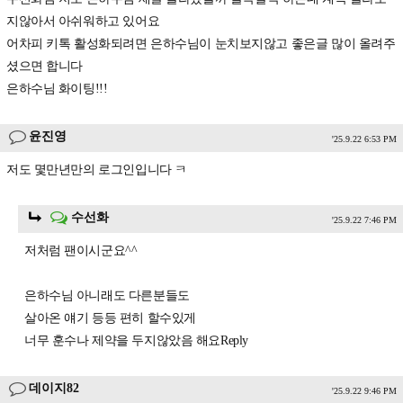
지않아서 아쉬워하고 있어요
어차피 키톡 활성화되려면 은하수님이 눈치보지않고 좋은글 많이 올려주
셨으면 합니다
은하수님 화이팅!!!
윤진영
'25.9.22 6:53 PM
저도 몇만년만의 로그인입니다 ㅋ
수선화
'25.9.22 7:46 PM
저처럼 팬이시군요^^
은하수님 아니래도 다른분들도
살아온 얘기 등등 편히 할수있게
너무 훈수나 제약을 두지않았음 해요Reply
데이지82
'25.9.22 9:46 PM