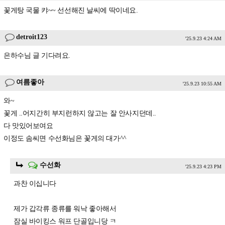
꽃게탕 국물 캬~~ 선선해진 날씨에 딱이네요.
detroit123
'25.9.23 4:24 AM
은하수님 글 기다려요.
여름좋아
'25.9.23 10:55 AM
와~
꽃게 ..어지간히 부지런하지 않고는 잘 안사지던데..
다 맛있어보여요
이정도 솜씨면 수선화님은 꽃게의 대가^^
수선화
'25.9.23 4:23 PM
과찬 이십니다
제가 갑각류 종류를 워낙 좋아해서
잠실 바이킹스 워프 단골입니당 ㅋ