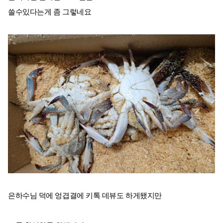
쓸수있다는게 좀 그렇네요
은하수님 덕에 엉겹결에 키톡 데뷰도 하게됐지만