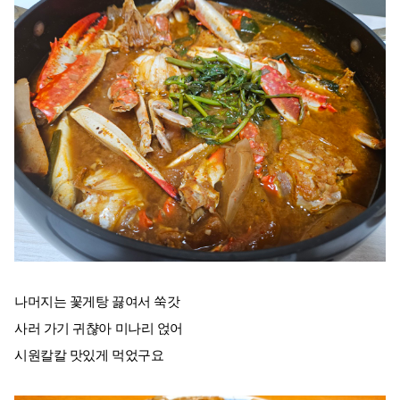
나머지는 꽃게탕 끓여서 쑥갓
사러 가기 귀챦아 미나리 얹어
시원칼칼 맛있게 먹었구요