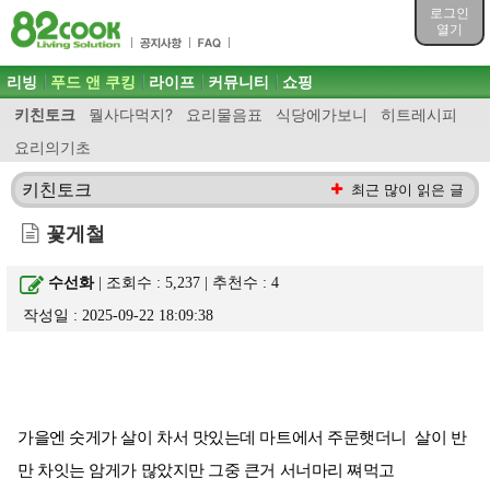
목차
로그인
주메뉴 바로가기
열기
컨텐츠 바로가기
검색 바로가기
주메뉴
리빙
푸드 앤 쿠킹
라이프
커뮤니티
쇼핑
로그인 바로가기
키친토크
뭘사다먹지?
요리물음표
식당에가보니
히트레시피
요리의기초
키친토크
최근 많이 읽은 글
꽃게철
수선화
| 조회수 : 5,237 | 추천수 :
4
작성일 : 2025-09-22 18:09:38
가을엔 숫게가 살이 차서 맛있는데 마트에서 주문햇더니 살이 반
만 차잇는 암게가 많았지만 그중 큰거 서너마리 쪄먹고