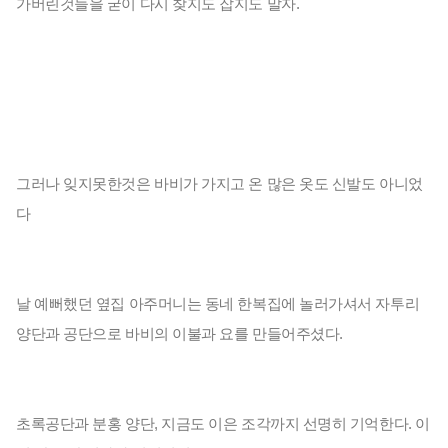
가버린것들을 굳이 다시 찾지도 잡지도 말자.

그러나 잊지못한것은 바비가 가지고 온 많은 옷도 신발도 아니었
다

날 예뻐했던 옆집 아주머니는 동네 한복집에 놀러가셔서 자투리 
양단과 공단으로 바비의 이불과 요를 만들어주셨다.

초록공단과 분홍 양단, 지금도 이은 조각까지 선명히 기억한다. 이