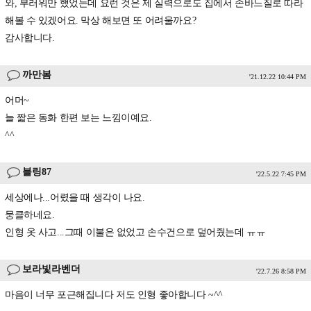
와, 부러워만 했었는데 요런 것은 제 실력으로도 집에서 손바느질로 따라
해볼 수 있겠어요. 막상 해보면 또 어려울까요?
감사합니다.
까만봄
'21.12.22 10:44 PM
어머~
늘 짧은 동화 한편 보는 느낌이예요.
^^
블링87
'22.5.22 7:45 PM
세상에나...어렸을 때 생각이 나요.
뭉클하네요.
인형 옷 사고...그때 이불은 없었고 손수건으로 덮어줬는데 ㅠㅠ
보라빛라벤더
'22.7.26 8:58 PM
마음이 너무 포근해집니다 저도 인형 좋아합니다 ~^^