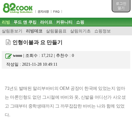
목차
로그인
주메뉴 바로가기
열기
컨텐츠 바로가기
검색 바로가기
주메뉴
리빙
푸드 앤 쿠킹
라이프
커뮤니티
쇼핑
로그인 바로가기
살림돋보기
리빙데코
살림물음표
살림의기초
쇼핑정보
인형이불과 요 만들기
wooo
| 조회수 : 17,212 | 추천수 :
0
작성일 : 2021-11-28 10:49:11
71년도 발매된 말리부바비의 OEM 공장이 한국에 있었는지 엄마
는 마론인형도 없던 그시절에 바비와 옷, 신발을 어디선가 사오셨
고 그때부터 중학생때까지 그 까무잡잡한 바비는 나와 함께 있었
다. 
