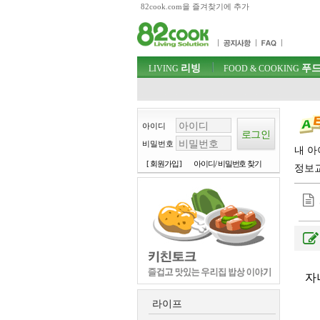
82cook.com을 즐겨찾기에 추가
목차
주메뉴 바로가기
컨텐츠 바로가기
검색 바로가기
주메뉴
리빙
푸드
로그인 바로가기
LIVING
FOOD & COOKING
아이디
비밀번호
내 아
[ 회원가입 ]
아이디/ 비밀번호 찾기
정보
자
라이프