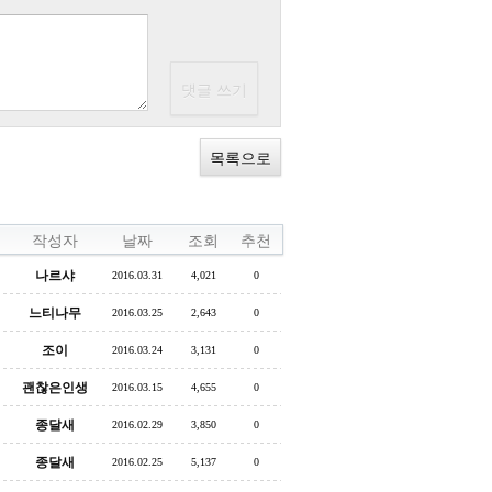
목록으로
작성자
날짜
조회
추천
나르샤
2016.03.31
4,021
0
느티나무
2016.03.25
2,643
0
조이
2016.03.24
3,131
0
괜찮은인생
2016.03.15
4,655
0
종달새
2016.02.29
3,850
0
종달새
2016.02.25
5,137
0