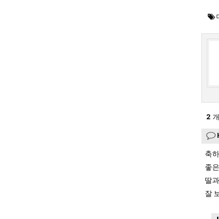
2
개
축하
좋은
딸
잘 