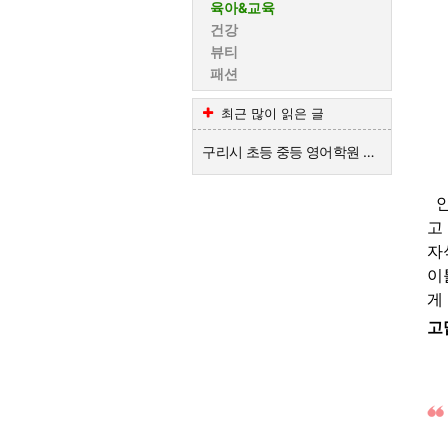
육아&교육
건강
뷰티
패션
최근 많이 읽은 글
구리시 초등 중등 영어학원 추천해주세요~
안
고
자
이
게
고