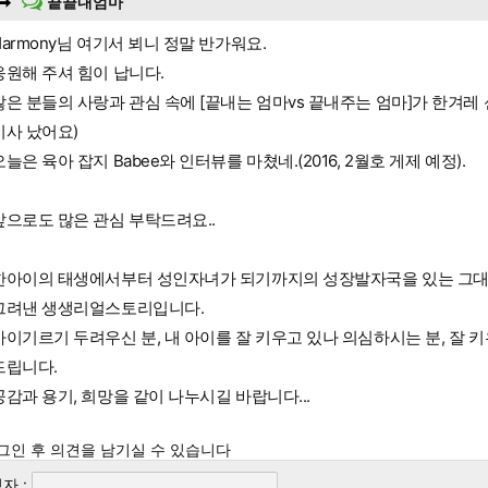
끝끝내엄마
Harmony님 여기서 뵈니 정말 반가워요.
응원해 주셔 힘이 납니다.
많은 분들의 사랑과 관심 속에 [끝내는 엄마vs 끝내주는 엄마]가 한겨레 
기사 났어요)
오늘은 육아 잡지 Babee와 인터뷰를 마쳤네.(2016, 2월호 게제 예정).
앞으로도 많은 관심 부탁드려요..
한아이의 태생에서부터 성인자녀가 되기까지의 성장발자국을 있는 그
그려낸 생생리얼스토리입니다.
아이기르기 두려우신 분, 내 아이를 잘 키우고 있나 의심하시는 분, 잘 
드립니다.
공감과 용기, 희망을 같이 나누시길 바랍니다...
그인 후 의견을 남기실 수 있습니다
자 :