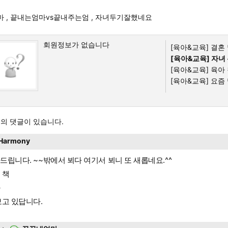
마
,
끝내는엄마vs끝내주는엄
,
자녀두기잘했네요
회원정보가 없습니다
[육아&교육]
결혼 
[육아&교육]
자녀 
[육아&교육]
육아 
[육아&교육]
요즘 
의 댓글이 있습니다.
Harmony
드립니다. ~~밖에서 뵈다 여기서 뵈니 또 새롭네요.^^
 책
과
보고 있답니다.