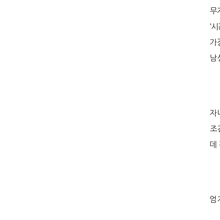
무자
‘
가
남성
자
조
데
엄