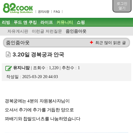
목차
로그인
주메뉴 바로가기
열기
컨텐츠 바로가기
검색 바로가기
주메뉴
리빙
푸드 앤 쿠킹
라이프
커뮤니티
쇼핑
로그인 바로가기
자유게시판
이런글 저런질문
줌인줌아웃
줌인줌아웃
최근 많이 읽은 글
3.20일 경복궁과 안국
유지니맘
| 조회수 : 1,220 | 추천수 :
1
작성일 : 2025-03-20 20:44:03
경복궁에는 4분의 자원봉사자님이
오셔서 추가에 추가를 거듭한 양으로
꽈배기와 찹쌀도너츠를 나눔하였습니다