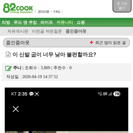
목차
로그인
주메뉴 바로가기
열기
컨텐츠 바로가기
검색 바로가기
주메뉴
리빙
푸드 앤 쿠킹
라이프
커뮤니티
쇼핑
로그인 바로가기
자유게시판
이런글 저런질문
줌인줌아웃
줌인줌아웃
최근 많이 읽은 글
이 신발 굽이 너무 낮아 불편할까요?
주니
| 조회수 : 3,809 | 추천수 :
0
작성일 : 2026-04-19 14:37:52