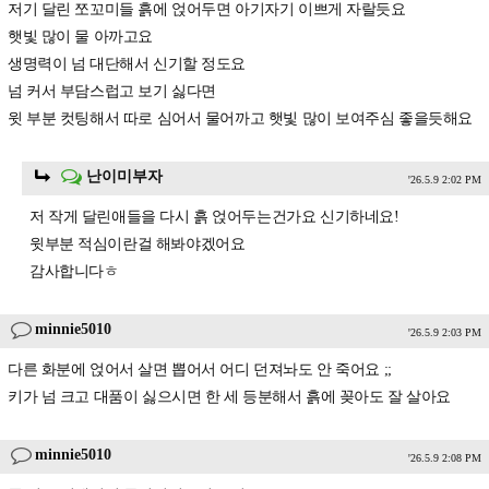
저기 달린 쪼꼬미들 흙에 얹어두면 아기자기 이쁘게 자랄듯요
햇빛 많이 물 아까고요
생명력이 넘 대단해서 신기할 정도요
넘 커서 부담스럽고 보기 싫다면
윗 부분 컷팅해서 따로 심어서 물어까고 햇빛 많이 보여주심 좋을듯해요
난이미부자
'26.5.9 2:02 PM
저 작게 달린애들을 다시 흙 얹어두는건가요 신기하네요!
윗부분 적심이란걸 해봐야겠어요
감사합니다ㅎ
minnie5010
'26.5.9 2:03 PM
다른 화분에 얹어서 살면 뽑어서 어디 던져놔도 안 죽어요 ;;
키가 넘 크고 대품이 싫으시면 한 세 등분해서 흙에 꽂아도 잘 살아요
minnie5010
'26.5.9 2:08 PM