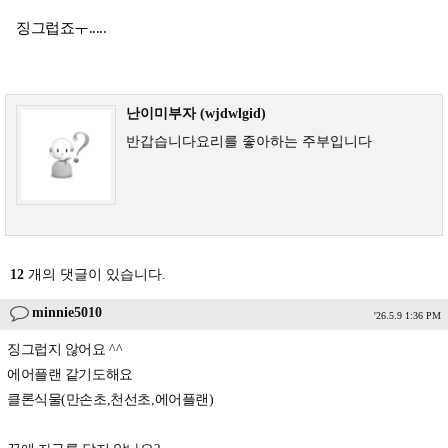
징그럽죠ㅜ.....
난이미부자 (wjdwlgid)
반갑습니다요리를 좋아하는 주부입니다
12
개의 댓글이 있습니다.
minnie5010
'26.5.9 1:36 PM
징그럽지 않어요 ^^
에어플랜 같기도해요
클론식물(만손초,천선초,에어플랜)