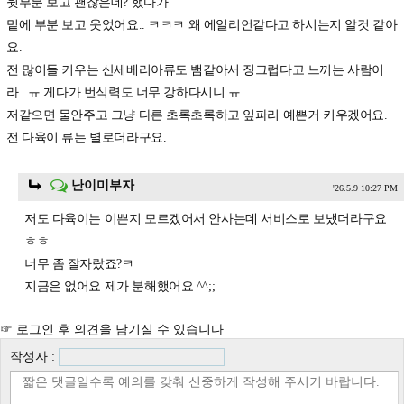
윗부분 보고 괜찮은데? 했다가
밑에 부분 보고 웃었어요.. ㅋㅋㅋ 왜 에일리언같다고 하시는지 알것 같아
요.
전 많이들 키우는 산세베리아류도 뱀같아서 징그럽다고 느끼는 사람이
라.. ㅠ 게다가 번식력도 너무 강하다시니 ㅠ
저같으면 물안주고 그냥 다른 초록초록하고 잎파리 예쁜거 키우겠어요.
전 다육이 류는 별로더라구요.
난이미부자
'26.5.9 10:27 PM
저도 다육이는 이쁜지 모르겠어서 안사는데 서비스로 보냈더라구요
ㅎㅎ
너무 좀 잘자랐죠?ㅋ
지금은 없어요 제가 분해했어요 ^^;;
☞ 로그인 후 의견을 남기실 수 있습니다
작성자 :