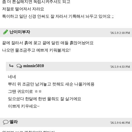
좀 더 튼실해지면 독립시켜주셔도 되고
저절로 떨어져서 자라요
특이하고 일단 신경 안써도 잘 자라서 기특해서 놔두고 있어요 ;;
난이미부자
'26.5.9 2:18 PM
끝에 잘라서 흙에 꽂고 끝에 달린 애들 흙얹어놨어요
나오면 물조금주고 예쁘게 키워볼게요!
minnie5010
'26.5.9 4:33 PM
네네
뿌리 위 조금만 남겨놓고 컷해도 새순 나올거에용
그땐 귀요미로 ㅎㅎ
잊으셨다 한달에 한번 물줘도 잘 살거에요
이쁘게 키우세요~
엘라
'26.5.9 6:46 PM