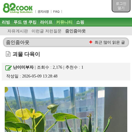
목차
로그인
주메뉴 바로가기
열기
컨텐츠 바로가기
검색 바로가기
주메뉴
리빙
푸드 앤 쿠킹
라이프
커뮤니티
쇼핑
로그인 바로가기
자유게시판
이런글 저런질문
줌인줌아웃
줌인줌아웃
최근 많이 읽은 글
괴물 다육이
난이미부자
| 조회수 : 2,176 | 추천수 :
1
작성일 : 2026-05-09 13:28:48