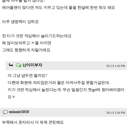
끝에 자구를 달지 않나요?
에어플랜이 맞다면 저도 키우고 있는데 물을 한달에 한번 줘도 돼요
아주 생명력이 강하죠
전 티가 크면 적심해서 늘리기도하는데요
해 많이보여주고 ㅈ물 아끼면
그래도 짱짱하게 자랄거에요
난이미부자
'26.5.9 1:42 PM
아.그냥 냅두면 될까요?
다른애 화분에 자리잡은거라 물은 아껴서주질 못할거같은데..
키가 크면 적심해서 늘린다는게..무슨 말씀인지 챗gpt에 찾아봐야겠어
요ㅎ
minnie5010
'26.5.9 1:58 PM
부족해서 웃자라서 더 쑥쑥 큰듯해요