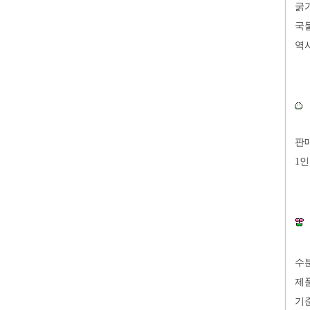
굵기
국물
역시
판매
1인
수
제
기준