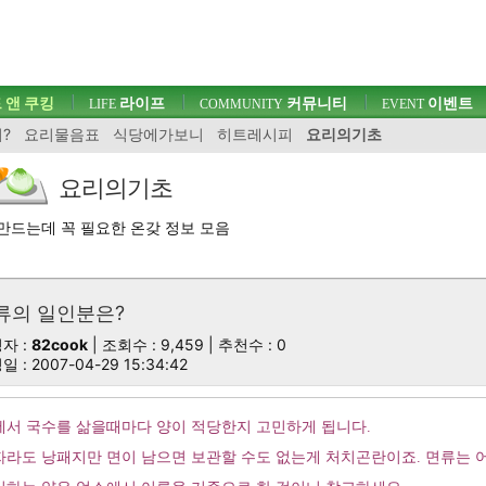
 앤 쿠킹
라이프
커뮤니티
이벤트
LIFE
COMMUNITY
EVENT
?
요리물음표
식당에가보니
히트레시피
요리의기초
요리의기초
만드는데 꼭 필요한 온갖 정보 모음
류의 일인분은?
자 :
82cook
| 조회수 : 9,459 | 추천수 :
0
 : 2007-04-29 15:34:42
품소개
에서 국수를 삶을때마다 양이 적당한지 고민하게 됩니다.
자라도 낭패지만 면이 남으면 보관할 수도 없는게 처치곤란이죠. 면류는