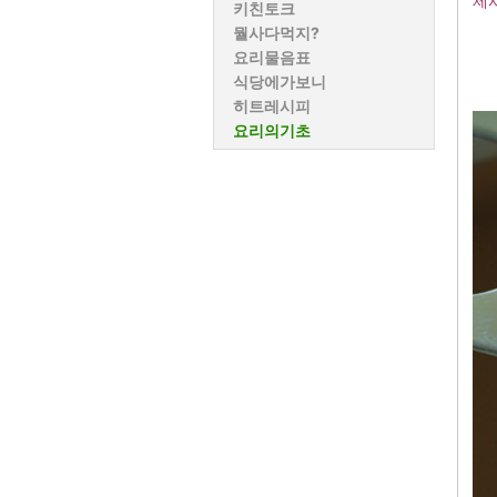
제
키친토크
뭘사다먹지?
요리물음표
식당에가보니
히트레시피
요리의기초