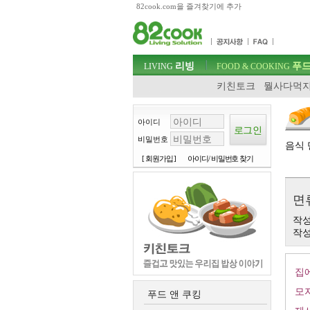
82cook.com을 즐겨찾기에 추가
목차
주메뉴 바로가기
컨텐츠 바로가기
검색 바로가기
주메뉴
리빙
푸드
로그인 바로가기
LIVING
FOOD & COOKING
키친토크
뭘사다먹지
아이디
비밀번호
음식 
[ 회원가입 ]
아이디/ 비밀번호 찾기
면
작성
작성일
제
집
모
푸드 앤 쿠킹