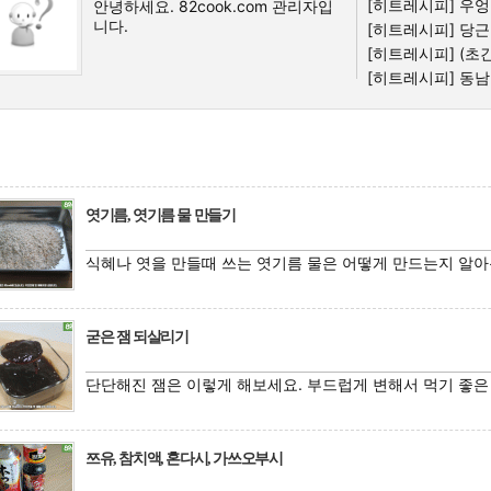
[히트레시피]
우엉
안녕하세요. 82cook.com 관리자입
니다.
[히트레시피]
당근 
[히트레시피]
(초간
[히트레시피]
동남
엿기름, 엿기름 물 만들기
식혜나 엿을 만들때 쓰는 엿기름 물은 어떻게 만드는지 알아
굳은 잼 되살리기
단단해진 잼은 이렇게 해보세요. 부드럽게 변해서 먹기 좋은
쯔유, 참치액, 혼다시, 가쓰오부시