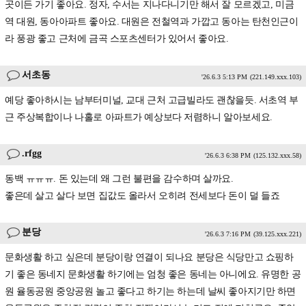
곳이든 가기 좋아요. 정자, 수서는 지나다니기만 해서 잘 모르겠고, 미금
역 대원, 동아아파트 좋아요. 대원은 전철역과 가깝고 동아는 탄천인근이
라 풍광 좋고 근처에 금곡 스포츠센터가 있어서 좋아요.
서초동
'26.6.3 5:13 PM
(221.149.xxx.103)
예당 좋아하시는 남부터미널, 교대 근처 고급빌라도 괜찮을듯. 서초역 부
근 주상복합이나 나홀로 아파트가 예상보다 저렴하니 알아보세요.
.rfgg
'26.6.3 6:38 PM
(125.132.xxx.58)
동백 ㅠㅠㅠ. 돈 있는데 왜 그런 불편을 감수하며 살까요.
좋은데 살고 살다 보면 집값도 올라서 오히려 전세보다 돈이 덜 들죠
분당
'26.6.3 7:16 PM
(39.125.xxx.221)
문화생활 하고 싶은데 분당이랑 연결이 되나요 분당은 식당만고 쇼핑하
기 좋은 동네지 문화생활 하기에는 엄청 좋은 동네는 아니에요. 유명한 공
원 율동공원 중앙공원 놀고 좋다고 하기는 하는데 날씨 좋아지기만 하면