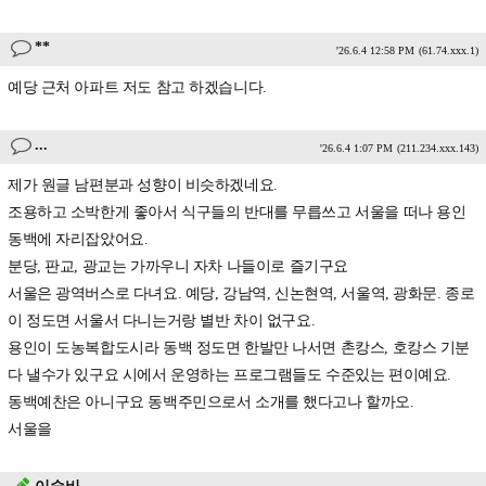
**
'26.6.4 12:58 PM
(61.74.xxx.1)
예당 근처 아파트 저도 참고 하겠습니다.
...
'26.6.4 1:07 PM
(211.234.xxx.143)
제가 원글 남편분과 성향이 비슷하겠네요.
조용하고 소박한게 좋아서 식구들의 반대를 무릅쓰고 서울을 떠나 용인
동백에 자리잡았어요.
분당, 판교, 광교는 가까우니 자차 나들이로 즐기구요
서울은 광역버스로 다녀요. 예당, 강남역, 신논현역, 서울역, 광화문. 종로
이 정도면 서울서 다니는거랑 별반 차이 없구요.
용인이 도농복합도시라 동백 정도면 한발만 나서면 촌캉스, 호캉스 기분
다 낼수가 있구요 시에서 운영하는 프로그램들도 수준있는 편이예요.
동백예찬은 아니구요 동백주민으로서 소개를 했다고나 할까오.
서울을