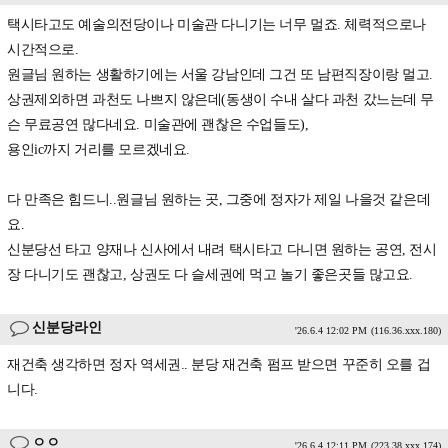
택시타고도 예술의전당이나 미술관 다니기는 너무 멀죠. 체력적으로나
시간적으로.
원글님 원하는 생활하기에는 서울 강남인데 그건 또 남편직장이랑 멀고.
상권제외하면 과천도 나쁘지 않은데(동생이 수내 살다 과천 갔느는데 무
슨 무료공연 많다네요. 미술관에 괜찮은 수업들도),
용인ic까지 거리를 모르겠네요.
다 만족은 힘드니..원글님 원하는 곳, 그중에 정자가 제일 나을것 같은데
요.
신분당선 타고 양재나 신사에서 내려 택시타고 다니면 원하는 공연, 전시
장 다니기도 괜찮고, 상권도 다 슬세권에 먹고 놀기 좋은곳들 많고요.
신분당라인
'26.6.4 12:02 PM
(116.36.xxx.180)
재건축 생각하면 정자 역세권.. 분당 재건축 펌프 받으면 꾸준히 오를 겁
니다.
ㅇㅇ
'26.6.4 12:11 PM
(223.38.xxx.174)