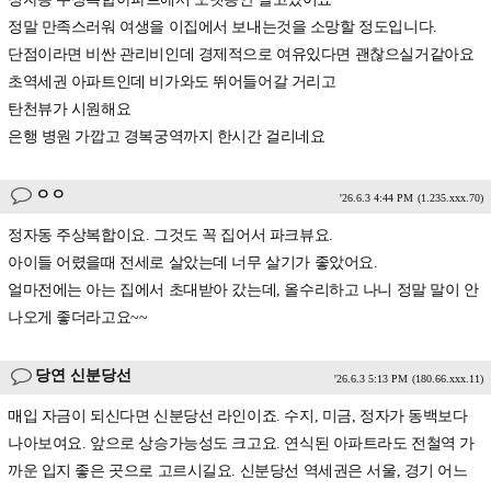
정말 만족스러워 여생을 이집에서 보내는것을 소망할 정도입니다.
단점이라면 비싼 관리비인데 경제적으로 여유있다면 괜찮으실거같아요
초역세권 아파트인데 비가와도 뛰어들어갈 거리고
탄천뷰가 시원해요
은행 병원 가깝고 경복궁역까지 한시간 걸리네요
ㅇㅇ
'26.6.3 4:44 PM
(1.235.xxx.70)
정자동 주상복합이요. 그것도 꼭 집어서 파크뷰요.
아이들 어렸을때 전세로 살았는데 너무 살기가 좋았어요.
얼마전에는 아는 집에서 초대받아 갔는데, 올수리하고 나니 정말 말이 안
나오게 좋더라고요~~
당연 신분당선
'26.6.3 5:13 PM
(180.66.xxx.11)
매입 자금이 되신다면 신분당선 라인이죠. 수지, 미금, 정자가 동백보다
나아보여요. 앞으로 상승가능성도 크고요. 연식된 아파트라도 전철역 가
까운 입지 좋은 곳으로 고르시길요. 신분당선 역세권은 서울, 경기 어느