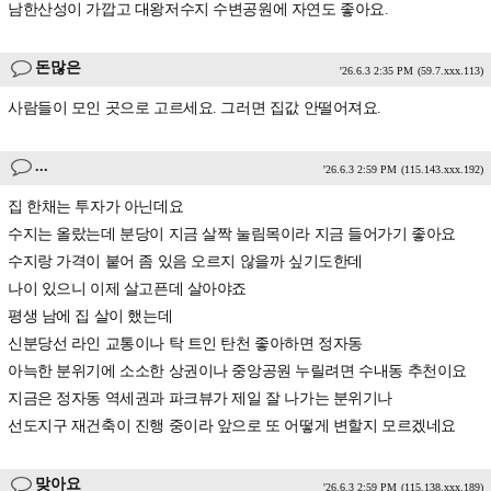
남한산성이 가깝고 대왕저수지 수변공원에 자연도 좋아요.
돈많은
'26.6.3 2:35 PM
(59.7.xxx.113)
사람들이 모인 곳으로 고르세요. 그러면 집값 안떨어져요.
...
'26.6.3 2:59 PM
(115.143.xxx.192)
집 한채는 투자가 아닌데요
수지는 올랐는데 분당이 지금 살짝 눌림목이라 지금 들어가기 좋아요
수지랑 가격이 붙어 좀 있음 오르지 않을까 싶기도한데
나이 있으니 이제 살고픈데 살아야죠
평생 남에 집 살이 했는데
신분당선 라인 교통이나 탁 트인 탄천 좋아하면 정자동
아늑한 분위기에 소소한 상권이나 중앙공원 누릴려면 수내동 추천이요
지금은 정자동 역세권과 파크뷰가 제일 잘 나가는 분위기나
선도지구 재건축이 진행 중이라 앞으로 또 어떻게 변할지 모르겠네요
맞아요
'26.6.3 2:59 PM
(115.138.xxx.189)