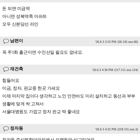
돈 되면 미금역
아니면 성복역쪽 아파트
모두 신분당선 라인
남편이
'26.6.3 3:53 PM
(58.143.xxx.66)
꼭 주1회 출근이면 수인선일 필요도 없네요.
재건축
'26.6.3 4:30 PM
(117.111.xxx.124)
힘들어요
미금, 정자, 판교중 한곳 가세요
이제 마지막 집이다 생각하고 노인 안전바도 미리 설치하고 동선과 부부
생활에 맞게 싹 고쳐서
서울대병원도 가깝고 정자 판교 딱 좋네요
정자동
'26.6.3 4:32 PM
(218.155.xxx.3)
정자동 주상복합아파트에서 오랫동안 살고있어요