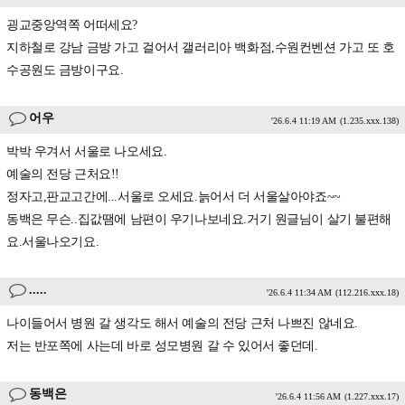
굉교중앙역쪽 어떠세요?
지하철로 강남 금방 가고 걸어서 갤러리아 백화점,수원컨벤션 가고 또 호
수공원도 금방이구요.
어우
'26.6.4 11:19 AM
(1.235.xxx.138)
박박 우겨서 서울로 나오세요.
예술의 전당 근처요!!
정자고,판교고간에...서울로 오세요.늙어서 더 서울살아야죠~~
동백은 무슨..집값땜에 남편이 우기나보네요.거기 원글님이 살기 불편해
요.서울나오기요.
.....
'26.6.4 11:34 AM
(112.216.xxx.18)
나이들어서 병원 갈 생각도 해서 예술의 전당 근처 나쁘진 않네요.
저는 반포쪽에 사는데 바로 성모병원 갈 수 있어서 좋던데.
동백은
'26.6.4 11:56 AM
(1.227.xxx.17)