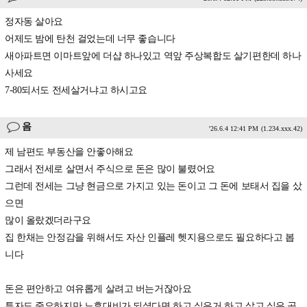
정자동 살아요
어제도 밤에 탄천 걸었는데 너무 좋습니다
새아파트면 이마트앞에 더샵 하나있고 역앞 주상복합도 살기편한데 하나
사세요
7-80되서도 전세살거냐고 하시고요
음
'26.6.4 12:41 PM
(1.234.xxx.42)
제 남편도 부동산을 안좋아해요
그래서 전세로 살면서 주식으로 돈은 많이 불렸어요
그런데 전세는 그냥 현금으로 가지고 있는 돈이고 그 돈에 보태서 집을 샀
으면
많이 올랐겠더라구요
집 한채는 안정감을 위해서도 자산 인플레 헷지용으로도 필요하다고 봅
니다
돈은 편안하고 여유롭게 살려고 버는거잖아요
투자도 중요하지만 노후대비가 되셨다면 하고 싶은거 하고 살고 싶은 곳