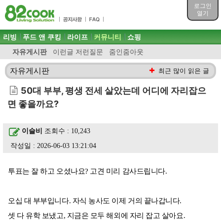
목차
로그인
주메뉴 바로가기
열기
컨텐츠 바로가기
검색 바로가기
주메뉴
리빙
푸드 앤 쿠킹
라이프
커뮤니티
쇼핑
로그인 바로가기
자유게시판
이런글 저런질문
줌인줌아웃
자유게시판
최근 많이 읽은 글
50대 부부, 평생 전세 살았는데 어디에 자리잡으
면 좋을까요?
이슬비
조회수 : 10,243
작성일 : 2026-06-03 13:21:04
투표는 잘 하고 오셨나요? 고견 미리 감사드립니다.
오십 대 부부입니다. 자식 농사도 이제 거의 끝나갑니다.
셋 다 유학 보냈고, 지금은 모두 해외에 자리 잡고 살아요.