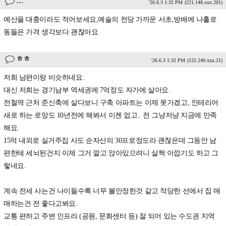
…
'26.6.3 1:32 PM
(221.148.xxx.201)
예산을 대충이라도 적어보세요,예술의 전당 가까운 서초,방배에 나홀로
동들은 가격 생각보다 괜찮아요
ㅎㅎ
'26.6.3 1:32 PM
(125.240.xxx.21)
저희 남편이랑 비슷하네요.
대신 저희는 경기남부 역세권에 7억정도 자가에 살아요.
전철역 근처 준신축에 살다보니 구축 아파트는 이제 못가겠고, 인테리어
새로 하는 로망도 10년전에 해봐서 이젠 없고.. 전 그냥저냥 지금에 만족
해요.
15억 내외로 실거주집 사도 순자산의 30프로정도라 괜찮은데 그동안 남
편한테 세뇌된건지 이제 그거 깔고 앉아있으려니 살짝 아깝기도 하고 그
렇네요.
계속 전세 사는건 나이들수록 너무 불안정한것 같고 적당한 선에서 집 매
매하는건 전 좋다고봐요.
교통 편하고 주변 인프라 (공원, 문화센터 등) 잘 되어 있는 수도권 지역