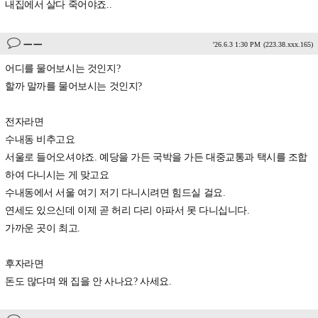
내집에서 살다 죽어야죠..
ㅡㅡ
'26.6.3 1:30 PM
(223.38.xxx.165)
어디를 물어보시는 것인지?
할까 말까를 물어보시는 것인지?
전자라면
수내동 비추고요
서울로 들어오셔야죠. 예당을 가든 국박을 가든 대중교통과 택시를 조합
하여 다니시는 게 맞고요
수내동에서 서울 여기 저기 다니시려면 힘드실 걸요.
연세도 있으신데 이제 곧 허리 다리 아파서 못 다니십니다.
가까운 곳이 최고.
후자라면
돈도 많다며 왜 집을 안 사나요? 사세요.