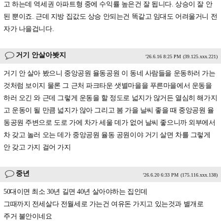
고 하는데 역세권 아파트형 중에 수익률 높은건 잘 됩니다. 상승이 잘 안
된 뿐이죠. 근데 지방 집값도 상승 안되는건 똑같고 임대도 어려울거니 전
자가 나을겁니다.
거기 안살아봣지
'26.6.16 8:25 PM
(39.125.xxx.221)
거기 안 살아 봤으니 중앙공원 율동공원 이 동네 사람들을 운동하러 가는
것처럼 보이지 물론 그 근처 파크타운 샛별마을을 푸른마을에서 운동을
하러 오긴 와 근데 그렇게 운동을 할 정도로 넓지가 않거든 열심히 해가지
고 운동이 될 만큼 넓지가 않아 그리고 봄 가을 날씨 좋을 때 중앙공원 율
동공원 주변으로 도로 가에 차가 세울 데가 없어 날씨 좋으니까 외부에서
차 갖고 놀러 오는 데가 중앙공원 율동 공원이야 거기 살면 차를 그렇게
안 갖고 가지 걸어 가지
중년
'26.6.20 6:33 PM
(175.116.xxx.138)
50대이면 최소 30년 길면 40년 살아야하는 집인데
그때까지 전세살다 전월세로 가는건 여유돈 가지고 있는것과 별개로
주거 불안이네요