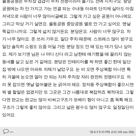
율동공원은 주차장 겹겹이 주차 전쟁이라서 놀기도 전에 지치구요. 중앙
공원에는 차 안 가지고 가는 연결 되는 수내동 아파트 단지에 살아도 아침
저녁으로 사람이 너무 많아서글쎄요. 그렇게 가고 싶은 공원이 아니에요.
그리고 막상 거기 살면요. 율동공원 중앙공원 별로 안 가고 싶어요. 맨날
똑같으니까요. 그렇게 넓지 않거든요. 분당은요. 사람이 너무 많구요. 차
가 너무 많아요. 돈 쓰러 가두요. 일단 주차 때문에. 스트레스 많이 받구요.
일단 솔직히 쇼핑도 요즘 어딜 가든 분당 정도 안 돼 있는 데가 있나 싶어
요. 제가 보기엔 님은 나 어디 산다 라고 남한테 얘기했을 때 꿀리지 않는
동네를 살고 싶은 거 같애요. 분당은 인테리어를 싹 하면 좋긴 한데 일단
집 밖에 나오면 아파트 자체가 날았구요. 눈 비 오면 주상복합 아니면 특
히 겨울에 눈오면 얼마 안 되는 지하 주차장 자리 완전히 전쟁터구요. 자
리 못 잡으면 옛날 얼어붙은 눈 긁어야 돼요. 정자동 주상복합이 좋으시면
뭐 별 할말은 없겠지만 또 그곳은 그건 나름대로 복잡하죠 북적대요. 그렇
다면 판교는 판교는 많이 비싸고구조가 포베이 형이 아니고 좀 독특 해요.
구조가 그렇게 좋지 않아요. 그리고 넓은 평수도 많지 않구요. 일장일단이
있어요.
...
'26.6.3 9:13 PM
(115.143.xxx.192)