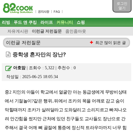
목차
로그인
주메뉴 바로가기
열기
컨텐츠 바로가기
검색 바로가기
주메뉴
리빙
푸드 앤 쿠킹
라이프
커뮤니티
쇼핑
로그인 바로가기
자유게시판
이런글 저런질문
줌인줌아웃
이런글 저런질문
최근 많이 읽은 글
중학생 혼자만의 장난?
아호맘
| 조회수 : 5,322 | 추천수 :
0
작성일 : 2025-06-25 18:05:34
중2 지인의 아들이 학교에서 얼굴만 아는 동급생에게 무방비상태
에서 기절놀이?같은 행위..뒤에서 조카의 목을 어깨로 감고 숨이
막힐때까지 조카가 살려달라고 도와달리고 소리지르고 빠져나오
려 안간힘을 썼지만 근처에 있던 친구들도 교사들도 장난으로 간
주해서 결국 어깨 뼈 골절에 통증에 정신적 트라우마까지 너무 힘