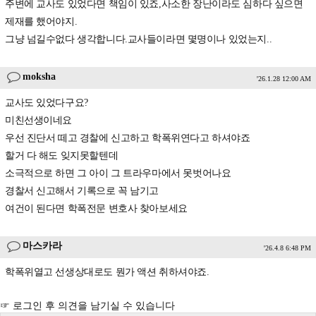
주변에 교사도 있었다면 책임이 있죠,사소한 장난이라도 심하다 싶으면
제재를 했어야지.
그냥 넘길수없다 생각합니다.교사들이라면 몇명이나 있었는지..
moksha
'26.1.28 12:00 AM
교사도 있었다구요?
미친선생이네요
우선 진단서 떼고 경찰에 신고하고 학폭위연다고 하셔야죠
할거 다 해도 잊지못할텐데
소극적으로 하면 그 아이 그 트라우마에서 못벗어나요
경찰서 신고해서 기록으로 꼭 남기고
여건이 된다면 학폭전문 변호사 찾아보세요
마스카라
'26.4.8 6:48 PM
학폭위열고 선생상대로도 뭔가 액션 취하셔야죠.
☞ 로그인 후 의견을 남기실 수 있습니다