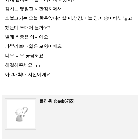
김치는 몇일전 시판김치에서
소불고기는 오늘 한우앞다리살,파,생강,마늘,양파,송이버섯 넣고
했는데 도대체 뭘까요?
벌레 회충은 아니에요
파뿌리보다 얇은 모양이에요
너무 너무 궁금해요
해결해주세요 ㅠㅠ
아 2배확대 사진이에요
플라워 (baek6765)