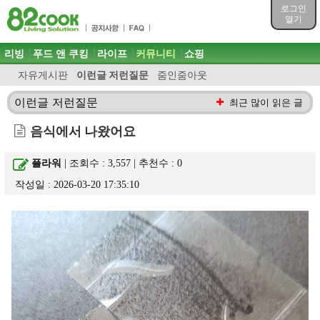
목차
로그인
주메뉴 바로가기
열기
컨텐츠 바로가기
검색 바로가기
주메뉴
리빙
푸드 앤 쿠킹
라이프
커뮤니티
쇼핑
로그인 바로가기
자유게시판
이런글 저런질문
줌인줌아웃
이런글 저런질문
최근 많이 읽은 글
음식에서 나왔어요
플라워
| 조회수 : 3,557 | 추천수 :
0
작성일 : 2026-03-20 17:35:10