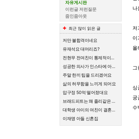
자유게시판
나
이런글 저런질문
줌인줌아웃
저
최근 많이 읽은 글
이
저만 불합격이네요
올
유재석요 대머리죠?
전현무 전여친이 통제적이었다는데
성공한 의사가 인스타에 아내 인증을 했는데 ㄷㄷ
그
주말 한끼 팁을 드리겠어요
삶의 허무함을 느끼게 되어요
싱
압구정 50억 떨어졌대요
궁
브래드피트는 왜 졸리같은 여자랑 결혼하게된건가요
수
대학생 아이의 여친이 결혼하자고한대요
이재명 아들 신혼집