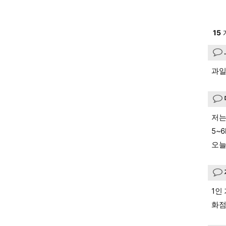
15
과일
저는
5~6
오늘
1인
화점