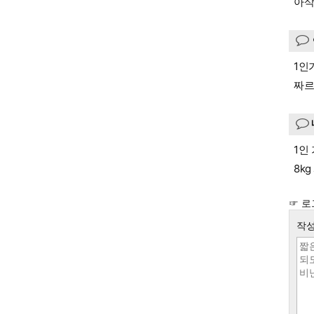
아삭
1인
짜르
1인
8k
☞ 로
작성