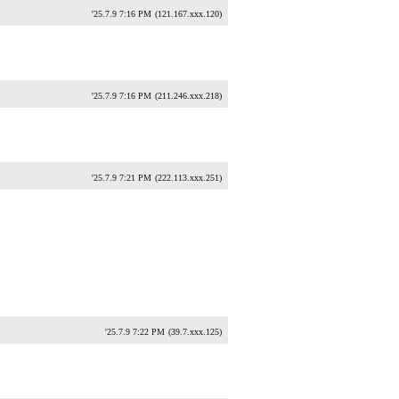
'25.7.9 7:16 PM
(121.167.xxx.120)
'25.7.9 7:16 PM
(211.246.xxx.218)
'25.7.9 7:21 PM
(222.113.xxx.251)
'25.7.9 7:22 PM
(39.7.xxx.125)