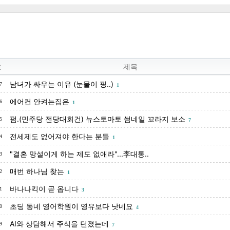
호
제목
남녀가 싸우는 이유 (눈물이 핑..)
7
1
에어컨 안켜는집은
6
1
펌.(민주당 전당대회건) 뉴스토마토 썸네일 꼬라지 보소
5
7
전세제도 없어져야 한다는 분들
4
1
"결혼 망설이게 하는 제도 없애라"...李대통..
3
매번 하나님 찾는
2
1
바나나킥이 곧 옵니다
1
3
초딩 동네 영어학원이 영유보다 낫네요
0
4
AI와 상담해서 주식을 던졌는데
9
7