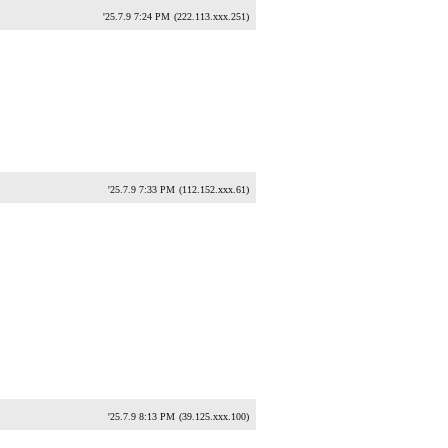
'25.7.9 7:24 PM
(222.113.xxx.251)
'25.7.9 7:33 PM
(112.152.xxx.61)
'25.7.9 8:13 PM
(39.125.xxx.100)