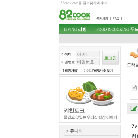
82cook.com을 즐겨찾기에 추가
목차
주메뉴 바로가기
컨텐츠 바로가기
검색 바로가기
주메뉴
리빙
푸드
로그인 바로가기
LIVING
FOOD & COOKING
아이디
비밀번호
드러낼
[ 회원가입 ]
아이디/ 비밀번호 찾기
7
커뮤니티
천