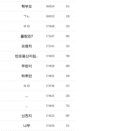
학부모
18:00:34
151
ㄱㄴ
18:00:23
126
ㅇㅇ
17:58:48
533
몰랐죠?
17:55:07
902
프렌치
17:53:15
225
반포용산지킴..
17:49:33
769
주린이
17:49:28
669
하루만
17:48:31
109
ㅇㅇ
17:47:46
572
...
17:46:21
256
..
17:46:01
752
신천지
17:45:25
687
나무
17:42:36
151