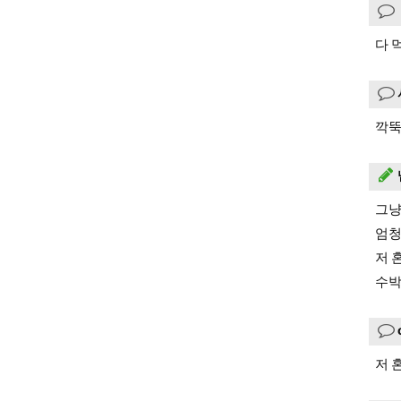
다 
깍뚝
그냥
엄청
저 
수박
저 