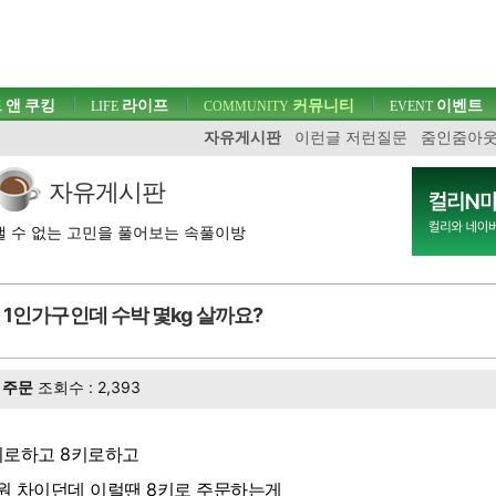
 앤 쿠킹
라이프
커뮤니티
이벤트
LIFE
COMMUNITY
EVENT
자유게시판
이런글 저런질문
줌인줌아
자유게시판
 수 없는 고민을 풀어보는 속풀이방
1인가구인데 수박 몇kg 살까요?
주문
조회수 : 2,393
키로하고 8키로하고
원 차이던데 이럴땐 8키로 주문하는게