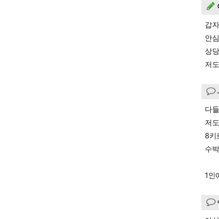
갑자
안심
상당
저도
다들
저도
8키
수박
1인