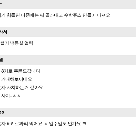
ᆢ
먹기 힘들면 나중에는 씨 골라내고 수박쥬스 만들어 마셔요
사서
썰기 냉동실 얼림
넵
 8키로 주문드갑니다
 거대해보이네요
혼자 사치하는거 같아요
 사치..ㅎㅎ
oo
혼자 9 키로짜리 먹어요 ㅎ 일주일도 안가요 ㅋ