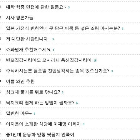
대학 학종 면접에 관한 질문요~
8
3
시사 평론가들
7
일본 가정식 반찬인데 무 당근 어묵 등 넣은 조림 아시는분?
6
3
저 대단한 사람입니다..
5
3
쇼파덮개 추천해주세요
4
1
반포집값지킴이도 모자라서 용산집값지킴이
3
16
주식하시는분 월요일 진입생각하는 종목 있으신가요?
2
3
여름 와인 추천
1
싱크대 물기를 뭐로 닦나요?
0
5
낙지요리 쉽게 하는 방법이 뭘까요?
9
6
밑반찬 아우~
8
9
이지은이 소개한 식당에 이재명 이희자
7
9
중1인데 운동화 밑창 뒷꿈치 안쪽이
6