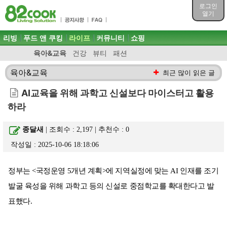
목차
로그인
주메뉴 바로가기
열기
컨텐츠 바로가기
검색 바로가기
주메뉴
리빙
푸드 앤 쿠킹
라이프
커뮤니티
쇼핑
로그인 바로가기
육아&교육
건강
뷰티
패션
육아&교육
최근 많이 읽은 글
AI교육을 위해 과학고 신설보다 마이스터고 활용
하라
종달새
| 조회수 : 2,197 | 추천수 :
0
작성일 : 2025-10-06 18:18:06
정부는 <국정운영 5개년 계획>에 지역실정에 맞는 AI 인재를 조기
발굴 육성을 위해 과학고 등의 신설로 중점학교를 확대한다고 발
표했다.