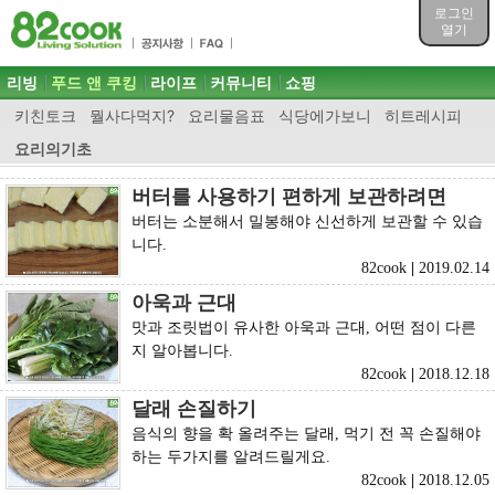
목차
로그인
주메뉴 바로가기
열기
컨텐츠 바로가기
검색 바로가기
주메뉴
리빙
푸드 앤 쿠킹
라이프
커뮤니티
쇼핑
로그인 바로가기
키친토크
뭘사다먹지?
요리물음표
식당에가보니
히트레시피
요리의기초
버터를 사용하기 편하게 보관하려면
버터는 소분해서 밀봉해야 신선하게 보관할 수 있습
니다.
82cook
|
2019.02.14
아욱과 근대
맛과 조릿법이 유사한 아욱과 근대, 어떤 점이 다른
지 알아봅니다.
82cook
|
2018.12.18
달래 손질하기
음식의 향을 확 올려주는 달래, 먹기 전 꼭 손질해야
하는 두가지를 알려드릴게요.
82cook
|
2018.12.05