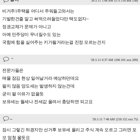
'26.5.11 1:06 AM
(175.116.xxx.138)
비거주1주택을 어디서 주워들고와서는
기발한건줄 알고 써먹으려들었다만 택도없지~
정권교체가 문제가 아니고
아예 민주당이 무너질수도 있는
국힘에 힘을 실어주는 키가될거라는걸 진정 모르는건지
ᆢ
'26.5.11 6:37 AM
(106.101.xxx.209)
전문가들은
매물 잠김 현상 일어날거라 예상하던데요
팔지 않음 양도세는 발생하지 않는건데
굳이 팔 이유가 없을듯
보유세는 월세나 전세값 올려서 충당하면 되고요
..
'26.5.11 7:48 AM
(218.152.xxx.75)
잠시 그렇긴 하겠지만 선거후 보유세 올리고 주식 계속 오르고 그러면 포
모 엄청 올듯요