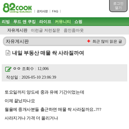
목차
로그인
주메뉴 바로가기
열기
컨텐츠 바로가기
검색 바로가기
주메뉴
리빙
푸드 앤 쿠킹
라이프
커뮤니티
쇼핑
로그인 바로가기
자유게시판
이런글 저런질문
줌인줌아웃
자유게시판
최근 많이 읽은 글
내일 부동산 매물 싹 사라질까여
ㅇㅇ
조회수 : 12,006
작성일 : 2026-05-10 23:06:39
토요일까지 양도세 중과 유예 기간이었는데
이제 끝났자나요
월욜에 중개사분들 출근하면 매물 싹 사라질까요..???
사라지거나 가격 더 올리거나