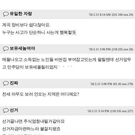
유일한 자랑
'26.5.11 8:14 AM
(221.160.xxx.24)
계곡 정비보다 쉽다잖아요.
누구는 사고가 단순하니 사는게 행복할듯
보유세높여야
'26.5.11 3:06 PM
(118.235.xxx.50)
매물나오고 소득없는 노인들 비싼집 부여잡고잇는게 팔릴텐데 선거앞두
고 민주당이 보유세올릴리없지ㆍㆍㆍㆍ
진짜
'26.5.11 3:06 PM
(61.43.xxx.178)
전세 아무도 보러 안오는 지역은 어디에요?
선거
'26.5.11 3:14 PM
(118.235.xxx.227)
선거끝나면 주식엄청내릴거같아요
선거자금마련하느라 불잘지폈죠