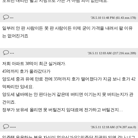
오르던 내리던 팔고 지방으로 가는 거 아님 의미 없던데요.
...
'26.5.10 11:48 PM
(61.43.xxx.178)
일부러 안 판 사람이든 못 판 사람이든 이제 굳이 가격을 내려서 팔 이유
는 없어진거죠
…
'26.5.11 12:03 AM
(217.216.xxx.209)
저희 아파트 38억이 최근 실거래가.
45억까지 호가 올라갔다가
양도세 중과 유예 만료 전에 35억까지 호가 떨어졌다가 지금 보니 호가 42
억짜리만 있네요.
양도세 낼바에는 안 판다는거 같은데 버티면 이기는지 못 버티는지가 관
건이죠.
정부가 보유세 올리면 못 버틸건지 임대료에 전가하고 버틸건지…
.....
'26.5.11 12:18 AM
(174.207.xxx.0)
일주택 운운하는 분은 자식이 없으신가요? 민주당 집권만 되면 겁나 너그