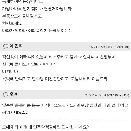
독재하려면 돈많아야죠
가방하나씩 안겨줘야 내편될거아닙니까
부동산도시들해질거고
한번보세요
나라가 얼마나 어려워질지 눈에보이는데
아 진짜
'26.5.11 3:28 PM
(4.43.xxx.204)
직업찾아 외국 나와있는데 비거주라고 팔게 조인다니.미친정부네.
한국에 돌아오지말란거야머야
미친너마.
욕밖에 안나가고 민주당 미친집단이고. 고발해바라 이넘드라.
웃겨
'26.5.11 4:35 PM
(221.146.xxx.116)
일주택 운운하는 분은 자식이 없으신가요? 민주당 집권만 되면 겁나 너그
러워지네요222
----------------------------------------------------------------------------------------------
도대체 왜 이렇게 민주당정권에만 관대한 거예요?