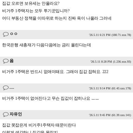
집값 오르면 보유세는 안올라요?
비거주 1주택자는 모두 투기꾼입니까?
어디 부동산 정책을 이따위로 하는지 진짜 욕이 나올라 그러네
ㅇㅇ
'26.5.11 6:21 PM
(180.71.xxx.78)
한국은행 새총재가 다음다음에는 금리 올린다는데
음
'26.5.11 8:28 PM
(1.236.xxx.93)
비거주 1주택은 반드시 없애야돼요. 그래야 집값 잡혀요. 222
....
'26.5.11 9:14 PM
(61.43.xxx.178)
비거주 1주택이 없어진다고 무슨 집값이 잡히나요 ㅡㅡ
자유인
'26.5.11 9:45 PM
(61.39.xxx.141)
집값 못잡은게 비거주1주택자 때문이란다
이렇게 생각하니 집값을 못잡지