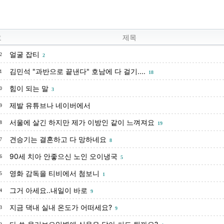
호
제목
얼굴 잡티
2
2
김민석 "과반으로 끝낸다" 호남에 다 걸기....
1
18
힘이 되는 말
0
3
제발 유튜브나 네이버에서
9
서울에 살긴 하지만 제가 이방인 같이 느껴져요
8
19
견승기는 결혼하고 다 망하네요
7
8
90세 치아 안좋으신 노인 오이냉국
6
5
영화 감독을 티비에서 첨보니
5
1
그거 아세요..내일이 바로
4
9
지금 댁내 실내 온도가 어떠세요?
3
9