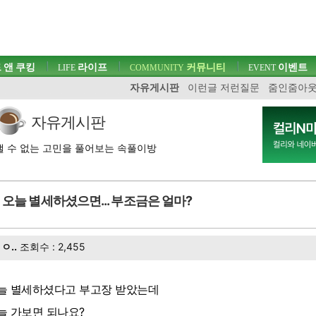
 앤 쿠킹
라이프
커뮤니티
이벤트
LIFE
COMMUNITY
EVENT
자유게시판
이런글 저런질문
줌인줌아
자유게시판
 수 없는 고민을 풀어보는 속풀이방
오늘 별세하셨으면... 부조금은 얼마?
ㅇ..
조회수 : 2,455
늘 별세하셨다고 부고장 받았는데
늘 가보면 되나요?