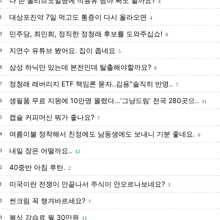
다 쓴 올리브오일병에 식용유 담아 써도 될까요?
2
4
대상포진약 7일 먹고도 통증이 다시 올라오면
1
4
민주당, 최민희, 정직한 정청래 후보를 도와주십쇼!
0
8
지연수 유튜브 봤어요. 집이 좁네요
9
5
삼성 하닉만 있는데 본전인데 탈출해야할까요?
8
8
정청래 레버리지 ETF 책임론 묻자..김용"솔직히 반명..
7
7
생필품 무료 지원에 10만명 몰렸다…‘그냥드림’ 전국 280곳으..
6
11
캡슐 커피머신 뭐가 좋나요?
5
7
여름이불 정착해서 친정에도 남동생에도 보내니 기분 좋네요.
4
6
내일 장은 어떨까요..
3
12
40중반 아침 루틴.
2
2
미국이란 전쟁이 안끝나서 주식이 안오르나보네요?
1
3
썬크림 꼭 챙겨바르세요?
0
7
복싱 강습료 월 30만원
9
11