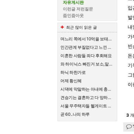
자유게시판
입
이런글 저런질문
줌인줌아웃
발
내
최근 많이 읽은 글
가
며느리 쪽에서 10억을 보태준대요.
빈
인간관계 부질없다고 느낀 순간
돈
이혼한 사람들 죄다 후회해요
와 하이닉스 빠진거 보소,말이 안나옴
기
하닉 하한가로
그
어제 황신혜
이
시댁에 막말하는 아내에 충격받은 스튜디오
견승기는 결혼하고 다 망하네요
서울 무주택자들 헬게이트 열리네요
곧 60..나의 하루
3
개