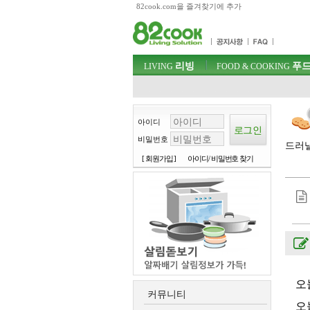
82cook.com을 즐겨찾기에 추가
목차
주메뉴 바로가기
컨텐츠 바로가기
검색 바로가기
주메뉴
리빙
푸드
로그인 바로가기
LIVING
FOOD & COOKING
아이디
비밀번호
드러낼
[ 회원가입 ]
아이디/ 비밀번호 찾기
오
커뮤니티
오