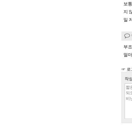
보통
지 
일 
부조
얼마
☞ 로
작성