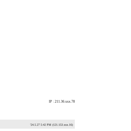
IP : 211.36.xxx.78
'24.5.27 5:42 PM
(121.153.xxx.16)