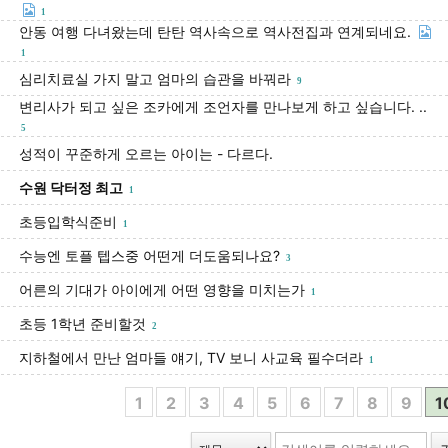
1
안동 여행 다녀왔는데 탄탄 역사속으로 역사전집과 연계되네요.
1
심리치료실 가지 말고 엄마의 습관을 바꿔라
9
변리사가 되고 싶은 조카에게 조언자를 만나보게 하고 싶습니다. ..
5
성적이 꾸준하게 오르는 아이는 - 다르다.
수원 닥터정 최고
1
초등입학식준비
1
수능엔 토플 텝스중 어떤게 더도움되나요?
3
어른의 기대가 아이에게 어떤 영향을 미치는가
1
초등 1학년 준비할것
2
지하철에서 만난 엄마들 얘기, TV 보니 사교육 필수더라
1
1
2
3
4
5
6
7
8
9
1