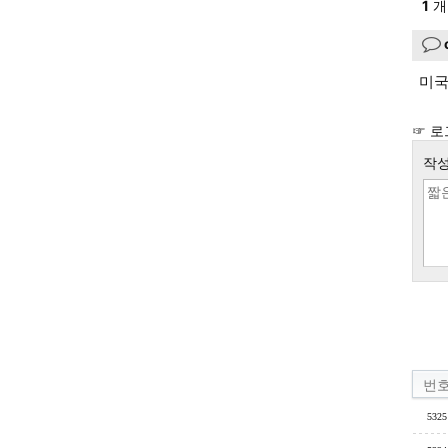
1
개
미국
☞ 로
작성
번
5325