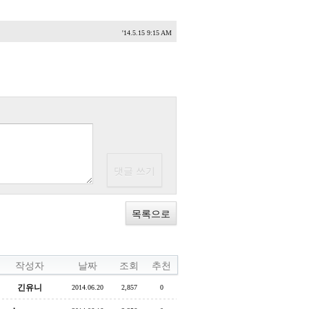
'14.5.15 9:15 AM
목록으로
작성자
날짜
조회
추천
긴유니
2014.06.20
2,857
0