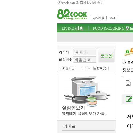
82cook.com을 즐겨찾기에 추가
목차
주메뉴 바로가기
컨텐츠 바로가기
검색 바로가기
주메뉴
리빙
푸드
로그인 바로가기
LIVING
FOOD & COOKING
아이디
비밀번호
내 아
[ 회원가입 ]
아이디/ 비밀번호 찾기
정보
저
이
라이프