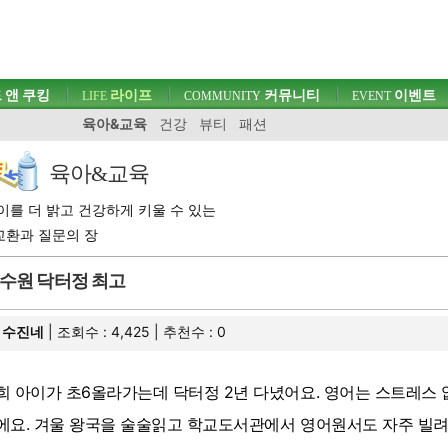
 앤 쿠킹
라이프
커뮤니티
이벤트
LIFE
COMMUNITY
EVENT
육아&교육
건강
뷰티
패션
육아&교육
이를 더 밝고 건강하게 키울 수 있는
교환과 질문의 장
수원 닥터정 최고
수진네
| 조회수 : 4,425 | 추천수 :
0
희 아이가 초6올라가는데 닥터정 2년 다녔어요. 영어는 스트레스
에요. 겨울 왕국을 술술읽고 학교도서관에서 영어원서도 자주 빌려