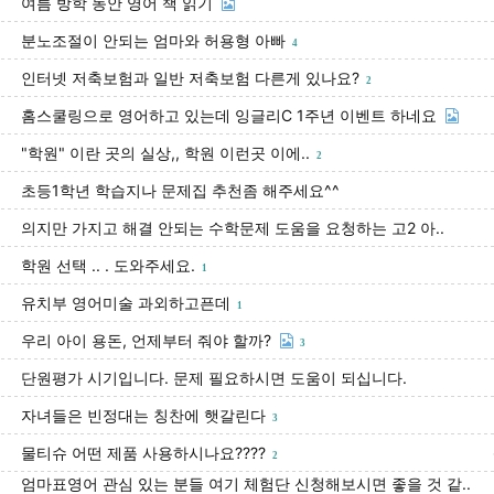
여름 방학 동안 영어 책 읽기
분노조절이 안되는 엄마와 허용형 아빠
4
인터넷 저축보험과 일반 저축보험 다른게 있나요?
2
홈스쿨링으로 영어하고 있는데 잉글리C 1주년 이벤트 하네요
"학원" 이란 곳의 실상,, 학원 이런곳 이에..
2
초등1학년 학습지나 문제집 추천좀 해주세요^^
의지만 가지고 해결 안되는 수학문제 도움을 요청하는 고2 아..
학원 선택 .. . 도와주세요.
1
유치부 영어미술 과외하고픈데
1
우리 아이 용돈, 언제부터 줘야 할까?
3
단원평가 시기입니다. 문제 필요하시면 도움이 되십니다.
자녀들은 빈정대는 칭찬에 햇갈린다
3
물티슈 어떤 제품 사용하시나요????
2
엄마표영어 관심 있는 분들 여기 체험단 신청해보시면 좋을 것 같..