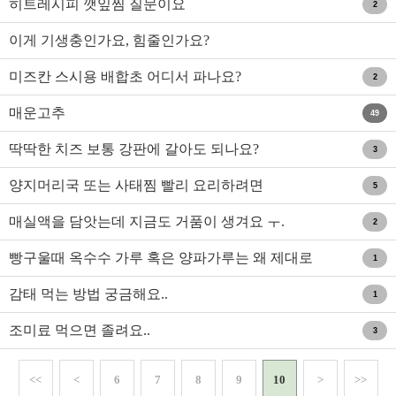
히트레시피 깻잎찜 질문이요
2
이게 기생충인가요, 힘줄인가요?
미즈칸 스시용 배합초 어디서 파나요?
2
매운고추
49
딱딱한 치즈 보통 강판에 갈아도 되나요?
3
양지머리국 또는 사태찜 빨리 요리하려면
5
매실액을 담앗는데 지금도 거품이 생겨요 ㅜ.
2
빵구울때 옥수수 가루 혹은 양파가루는 왜 제대로
1
냄새가 나지 않..
감태 먹는 방법 궁금해요..
1
조미료 먹으면 졸려요..
3
<<
<
6
7
8
9
10
>
>>