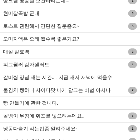
생크림 냉동실 보관하려는데...
1
현미잡곡밥 군내
3
토스트 관련해서 간단한 질문좀요~
5
오미자액은 오래 될수록 좋은가요?
매실 발효액
3
피그뮐러 감자샐러드
4
갈비찜 양념 재는 시간...- 지금 재서 저녁에 먹을수
있을까요..
물김치 쨍하니 사이다맛 나게 담그는 비법 아시나
2
요?
빵 만들기에 관한 겁니다.
골뱅이 무침에 쥐포를 넣으려는데요...
1
냉동다슬기 먹는법좀 알려주세요~
1