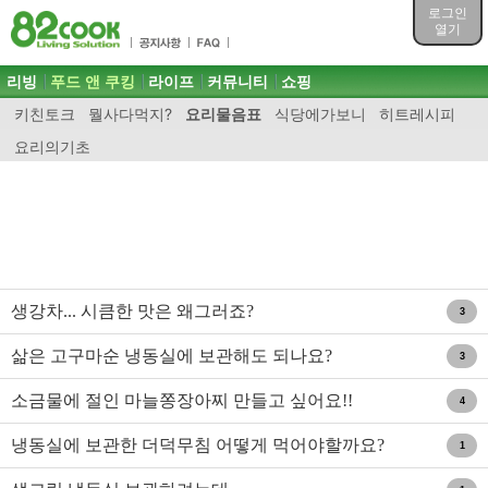
목차
로그인
주메뉴 바로가기
열기
컨텐츠 바로가기
검색 바로가기
주메뉴
리빙
푸드 앤 쿠킹
라이프
커뮤니티
쇼핑
로그인 바로가기
키친토크
뭘사다먹지?
요리물음표
식당에가보니
히트레시피
요리의기초
생강차... 시큼한 맛은 왜그러죠?
3
삶은 고구마순 냉동실에 보관해도 되나요?
3
소금물에 절인 마늘쫑장아찌 만들고 싶어요!!
4
냉동실에 보관한 더덕무침 어떻게 먹어야할까요?
1