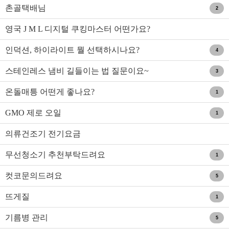
촌골택배님
2
영국 J M L 디지털 쿠킹마스터 어떤가요?
인덕션, 하이라이트 뭘 선택하시나요?
4
스테인레스 냄비 길들이는 법 질문이요~
3
온돌매틍 어떤게 좋나요?
1
GMO 제로 오일
1
의류건조기 전기요금
무선청소기 추천부탁드려요
1
컷코문의드려요
5
뜨게질
1
기름병 관리
5