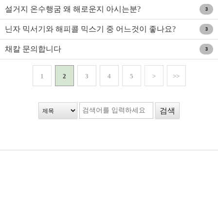
설거지 온수행굼 왜 해로운지 아시는분?
3
닌자 믹서기와 해피콜 믹스기 중 어느것이 좋나요?
3
채칼 문의합니다
3
1
2
3
4
5
>
>>