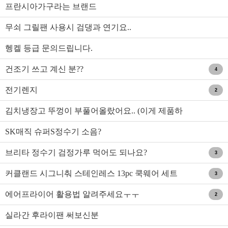
프란시아가구라는 브랜드
무쇠 그릴팬 사용시 검댕과 연기요..
헹켈 등급 문의드립니다.
건조기 쓰고 계신 분??
4
전기렌지
2
김치냉장고 뚜껑이 부풀어올랐어요.. (이게 제품하
자가 아닌가요?)
SK매직 슈퍼S정수기 소음?
브리타 정수기 검정가루 먹어도 되나요?
3
커클랜드 시그니춰 스테인레스 13pc 쿡웨어 세트
3
에어프라이어 활용법 알려주세요ㅜㅜ
2
실라간 후라이팬 써보신분