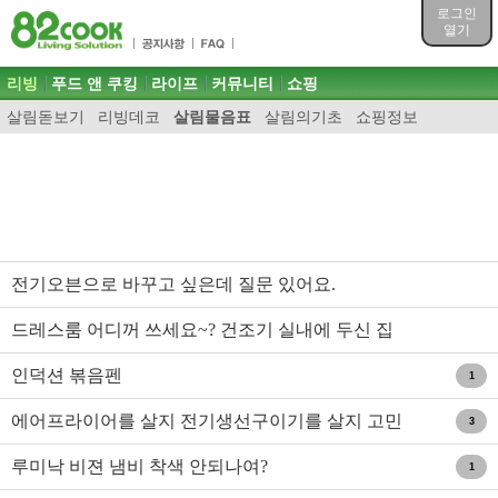
목차
로그인
주메뉴 바로가기
열기
컨텐츠 바로가기
검색 바로가기
주메뉴
리빙
푸드 앤 쿠킹
라이프
커뮤니티
쇼핑
로그인 바로가기
살림돋보기
리빙데코
살림물음표
살림의기초
쇼핑정보
전기오븐으로 바꾸고 싶은데 질문 있어요.
드레스룸 어디꺼 쓰세요~? 건조기 실내에 두신 집
있으세요?
인덕션 볶음펜
1
에어프라이어를 살지 전기생선구이기를 살지 고민
3
되요.
루미낙 비젼 냄비 착색 안되나여?
1