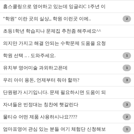
홈스쿨링으로 영어하고 있는데 잉글리C 1주년 이
벤트 하네요
"학원" 이란 곳의 실상,, 학원 이런곳 이에..
2
초등1학년 학습지나 문제집 추천좀 해주세요^^
의지만 가지고 해결 안되는 수학문제 도움을 요청
하는 고2 아..
학원 선택 .. . 도와주세요.
1
유치부 영어미술 과외하고픈데
1
우리 아이 용돈, 언제부터 줘야 할까?
3
단원평가 시기입니다. 문제 필요하시면 도움이 되
십니다.
자녀들은 빈정대는 칭찬에 햇갈린다
3
물티슈 어떤 제품 사용하시나요????
2
엄마표영어 관심 있는 분들 여기 체험단 신청해보
1