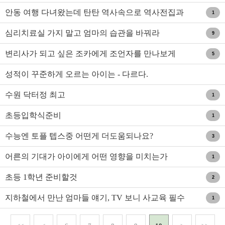
시면 좋을 것 같..
안동 여행 다녀왔는데 탄탄 역사속으로 역사전집과
1
연계되네요.
심리치료실 가지 말고 엄마의 습관을 바꿔라
9
변리사가 되고 싶은 조카에게 조언자를 만나보게
5
하고 싶습니다. ..
성적이 꾸준하게 오르는 아이는 - 다르다.
수원 닥터정 최고
1
초등입학식준비
1
수능엔 토플 텝스중 어떤게 더도움되나요?
3
어른의 기대가 아이에게 어떤 영향을 미치는가
1
초등 1학년 준비할것
2
지하철에서 만난 엄마들 얘기, TV 보니 사교육 필수
1
더라