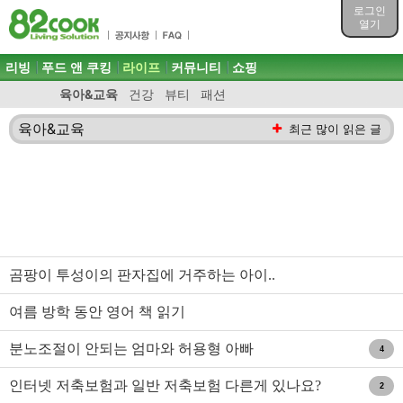
목차
로그인
주메뉴 바로가기
열기
컨텐츠 바로가기
검색 바로가기
주메뉴
리빙
푸드 앤 쿠킹
라이프
커뮤니티
쇼핑
로그인 바로가기
육아&교육
건강
뷰티
패션
육아&교육
최근 많이 읽은 글
곰팡이 투성이의 판자집에 거주하는 아이..
여름 방학 동안 영어 책 읽기
분노조절이 안되는 엄마와 허용형 아빠
4
인터넷 저축보험과 일반 저축보험 다른게 있나요?
2