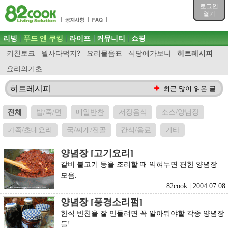
목차
로그인
주메뉴 바로가기
열기
컨텐츠 바로가기
검색 바로가기
주메뉴
리빙
푸드 앤 쿠킹
라이프
커뮤니티
쇼핑
로그인 바로가기
키친토크
뭘사다먹지?
요리물음표
식당에가보니
히트레시피
요리의기초
히트레시피
최근 많이 읽은 글
전체
밥/죽/면
매일반찬
저장음식
소스/양념장
가족/초대요리
국/찌개/전골
간식/음료
기타
양념장 [고기요리]
갈비 불고기 등을 조리할 때 익혀두면 편한 양념장
모음.
82cook
|
2004.07.08
양념장 [풍경소리펌]
한식 반찬을 잘 만들려면 꼭 알아둬야할 각종 양념장
들!