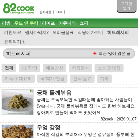
목차
로그인
주메뉴 바로가기
열기
컨텐츠 바로가기
검색 바로가기
주메뉴
리빙
푸드 앤 쿠킹
라이프
커뮤니티
쇼핑
로그인 바로가기
키친토크
뭘사다먹지?
요리물음표
식당에가보니
히트레시피
요리의기초
히트레시피
최근 많이 읽은 글
전체
밥/죽/면
매일반찬
저장음식
소스/양념장
가족/초대요리
국/찌개/전골
간식/음료
기타
궁채 들깨볶음
궁채는 오독오독한 식감때문에 좋아하는 사람들이
많습니다. 궁채 들깨볶음을 집에서도 한번 해보세요.
장아찌로 만들어 먹어도 맛있어요.
82cook
|
2026.01.07
우엉 강정
아삭한 식감의 뿌리채소 우엉은 섬유질이 풍부해 현