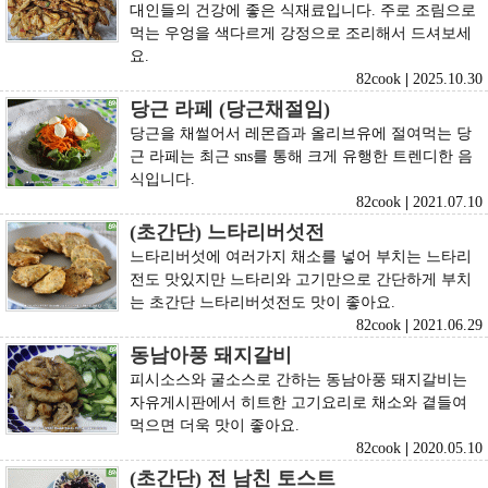
대인들의 건강에 좋은 식재료입니다. 주로 조림으로
먹는 우엉을 색다르게 강정으로 조리해서 드셔보세
요.
82cook
|
2025.10.30
당근 라페 (당근채절임)
당근을 채썰어서 레몬즙과 올리브유에 절여먹는 당
근 라페는 최근 sns를 통해 크게 유행한 트렌디한 음
식입니다.
82cook
|
2021.07.10
(초간단) 느타리버섯전
느타리버섯에 여러가지 채소를 넣어 부치는 느타리
전도 맛있지만 느타리와 고기만으로 간단하게 부치
는 초간단 느타리버섯전도 맛이 좋아요.
82cook
|
2021.06.29
동남아풍 돼지갈비
피시소스와 굴소스로 간하는 동남아풍 돼지갈비는
자유게시판에서 히트한 고기요리로 채소와 곁들여
먹으면 더욱 맛이 좋아요.
82cook
|
2020.05.10
(초간단) 전 남친 토스트