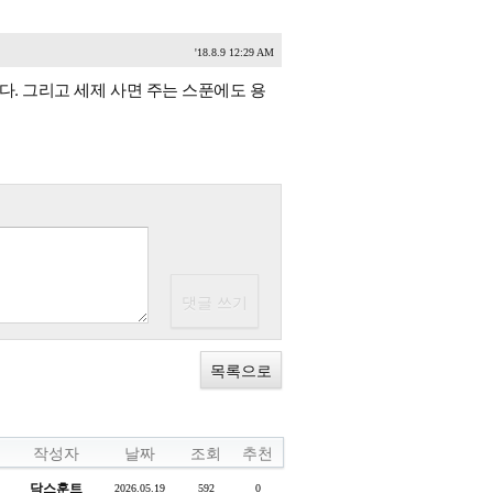
'18.8.9 12:29 AM
다. 그리고 세제 사면 주는 스푼에도 용
목록으로
작성자
날짜
조회
추천
닥스훈트
2026.05.19
592
0