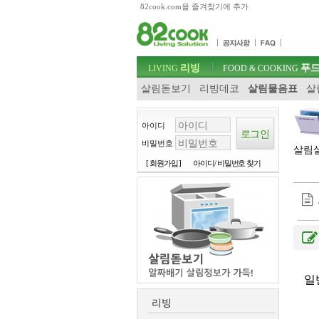
82cook.com을 즐겨찾기에 추가
목차
주메뉴 바로가기
컨텐츠 바로가기
검색 바로가기
주메뉴
리빙
푸드
로그인 바로가기
LIVING
FOOD & COOKING
살림돋보기
리빙데코
살림물음표
살
아이디
비밀번호
살림살
[ 회원가입 ]
아이디/ 비밀번호 찾기
일
리빙