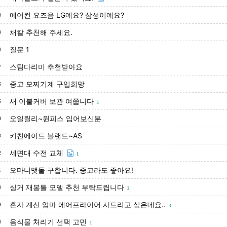
에어컨 요즈음 LG예요? 삼성이예요?
0
채칼 추천해 주세요.
9
질문 1
8
스팀다리미 추천받아요
7
중고 모찌기계 구입희망
6
새 이불커버 보관 여쭙니다
5
1
오일릴리~원피스 입어보신분
4
키친에이드 블랜드~AS
3
세면대 수전 교체
2
1
오마니맷돌 구합니다. 중고라도 좋아요!
1
싱거 재봉틀 모델 추천 부탁드립니다
0
2
혼자 계신 엄마 에어프라이어 사드리고 싶은데요..
9
3
음식물 처리기 선택 고민
8
1