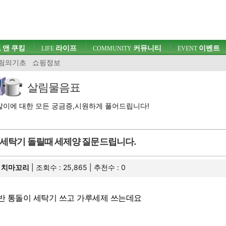
 앤 쿠킹
라이프
커뮤니티
이벤트
LIFE
COMMUNITY
EVENT
림의기초
쇼핑정보
살림물음표
이에 대한 모든 궁금증,시원하게 풀어드립니다!
세탁기 돌릴때 세제양 질문드립니다.
치마꼬리
| 조회수 : 25,865 | 추천수 :
0
반 통돌이 세탁기 쓰고 가루세제 쓰는데요