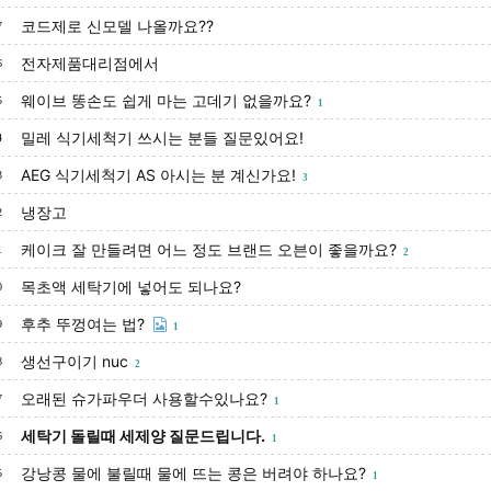
코드제로 신모델 나올까요??
7
전자제품대리점에서
6
웨이브 똥손도 쉽게 마는 고데기 없을까요?
5
1
밀레 식기세척기 쓰시는 분들 질문있어요!
4
AEG 식기세척기 AS 아시는 분 계신가요!
3
3
냉장고
2
케이크 잘 만들려면 어느 정도 브랜드 오븐이 좋을까요?
1
2
목초액 세탁기에 넣어도 되나요?
0
후추 뚜껑여는 법?
9
1
생선구이기 nuc
8
2
오래된 슈가파우더 사용할수있나요?
7
1
세탁기 돌릴때 세제양 질문드립니다.
6
1
강낭콩 물에 불릴때 물에 뜨는 콩은 버려야 하나요?
5
1