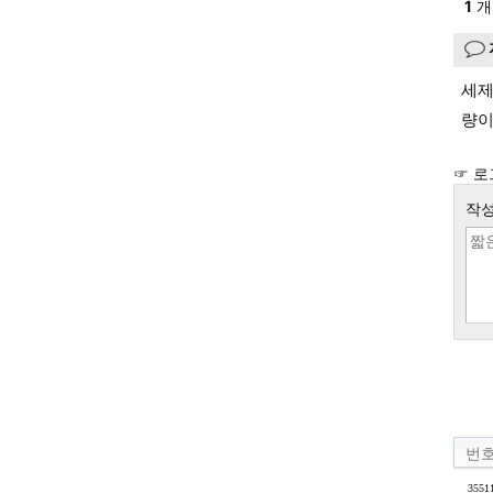
1
개
세제
량이
☞ 로
작성
번
3551