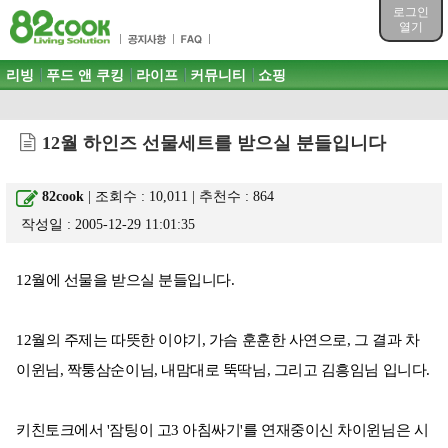
목차
로그인
주메뉴 바로가기
열기
컨텐츠 바로가기
검색 바로가기
주메뉴
리빙
푸드 앤 쿠킹
라이프
커뮤니티
쇼핑
로그인 바로가기
12월 하인즈 선물세트를 받으실 분들입니다
82cook
| 조회수 : 10,011 | 추천수 :
864
작성일 : 2005-12-29 11:01:35
12월에 선물을 받으실 분들입니다.
12월의 주제는 따뜻한 이야기, 가슴 훈훈한 사연으로, 그 결과 차
이윈님, 짝퉁삼순이님, 내맘대로 뚝딱님, 그리고 김흥임님 입니다.
키친토크에서 '잠팅이 고3 아침싸기'를 연재중이신 차이윈님은 시