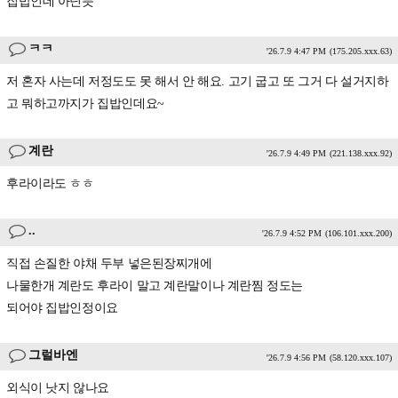
집밥인데 아닌듯
ㅋㅋ
'26.7.9 4:47 PM
(175.205.xxx.63)
저 혼자 사는데 저정도도 못 해서 안 해요. 고기 굽고 또 그거 다 설거지하
고 뭐하고까지가 집밥인데요~
계란
'26.7.9 4:49 PM
(221.138.xxx.92)
후라이라도 ㅎㅎ
..
'26.7.9 4:52 PM
(106.101.xxx.200)
직접 손질한 야채 두부 넣은된장찌개에
나물한개 계란도 후라이 말고 계란말이나 계란찜 정도는
되어야 집밥인정이요
그럴바엔
'26.7.9 4:56 PM
(58.120.xxx.107)
외식이 낫지 않나요