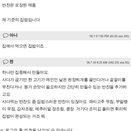
반찬은 포장된 제품
제 기준의 집밥입니다
아니
'26.7.9 7:05 PM
(61.81.xxx.191)
집에서 먹으면 집밥이죠...
전
'26.7.10 6:23 AM
(182.231.xxx.92)
하나만 집중해서 만들어요.
사다가 굽기만 한 고기가 메인인 날은 된장찌개를 끓인다거나 겉절이를
무친다거나. 뭔가 손맛이 필요하지만 간단히 만들수 있는 반찬을 추가하
고요.
사다먹는 반찬도 좀 집밥스러운 반찬이 있잖아요. 꽈리고추 무침, 무말랭
이 무침, 감자조림, 메추리알 장조림, 콩장. 거기다 조미김 올리면 휘리릭
집밥이 완성되는 거죠 뭐.
☞ 로그인 후 의견을 남기실 수 있습니다