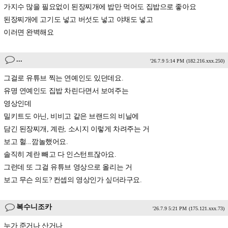
가지수 많을 필요없이 된장찌개에 밥만 먹어도 집밥으로 좋아요
된장찌개에 고기도 넣고 버섯도 넣고 야채도 넣고
이러면 완벽해요
...
'26.7.9 5:14 PM
(182.216.xxx.250)
그걸로 유튜브 찍는 연예인도 있던데요.
유명 연예인도 집밥 차린다면서 보여주는
영상인데
밀키트도 아닌, 비비고 같은 브랜드의 비닐에
담긴 된장찌개, 계란, 소시지 이렇게 차려주는 거
보고 헐...깜놀했어요.
솔직히 계란 빼고 다 인스턴트잖아요.
그런데 또 그걸 유튜브 영상으로 올리는 거
보고 무슨 의도? 컨셉의 영상인가 싶더라구요.
복수니조카
'26.7.9 5:21 PM
(175.121.xxx.73)
누가 준거나 산거나