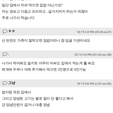
일단 집에서 차려 먹으면 집밥 아닌가요?
저는 장보고 다듬고 조리하고...설거지까지 하는거 귀찮아
주로 나가서 먹습니다
ㅎㅎ
'26.7.9 5:23 PM
(223.38.xxx.67)
산 반찬도 가족이 잘먹으면 집밥이라니 참 답글 가관이네요
.
'26.7.9 5:32 PM
(221.162.xxx.158)
나가서 먹어봐요 밀키트 아무리 비싸도 집에서 먹는게 훨 싸요
찌개에 두부나 야채 추가해서 먹으면 2인분으로 4인가능
그냥
'26.7.9 6:02 PM
(1.237.xxx.181)
밥이랑 국은 집에서
그리고 양념된 고기는 별로 질이 안 좋다고 해서
걍 양념안된거 굽거나 대충 양념