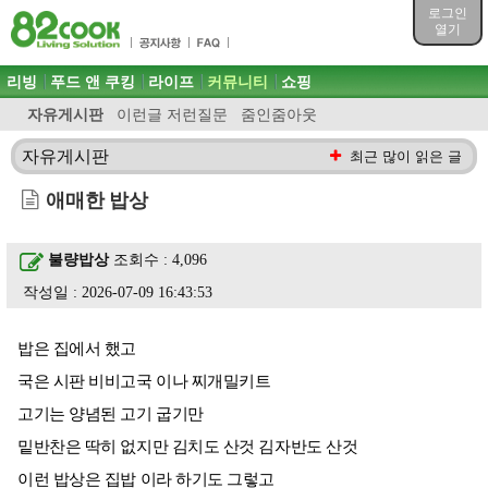
목차
로그인
주메뉴 바로가기
열기
컨텐츠 바로가기
검색 바로가기
주메뉴
리빙
푸드 앤 쿠킹
라이프
커뮤니티
쇼핑
로그인 바로가기
자유게시판
이런글 저런질문
줌인줌아웃
자유게시판
최근 많이 읽은 글
애매한 밥상
불량밥상
조회수 : 4,096
작성일 : 2026-07-09 16:43:53
밥은 집에서 했고
국은 시판 비비고국 이나 찌개밀키트
고기는 양념된 고기 굽기만
밑반찬은 딱히 없지만 김치도 산것 김자반도 산것
이런 밥상은 집밥 이라 하기도 그렇고