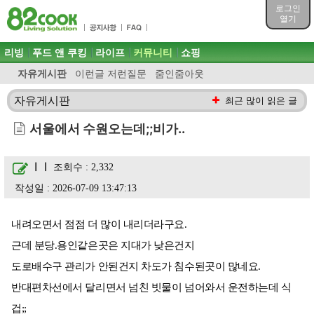
목차
로그인
주메뉴 바로가기
열기
컨텐츠 바로가기
검색 바로가기
주메뉴
리빙
푸드 앤 쿠킹
라이프
커뮤니티
쇼핑
로그인 바로가기
자유게시판
이런글 저런질문
줌인줌아웃
자유게시판
최근 많이 읽은 글
서울에서 수원오는데;;비가..
ㅣㅣ
조회수 : 2,332
작성일 : 2026-07-09 13:47:13
내려오면서 점점 더 많이 내리더라구요.
근데 분당.용인같은곳은 지대가 낮은건지
도로배수구 관리가 안된건지 차도가 침수된곳이 많네요.
반대편차선에서 달리면서 넘친 빗물이 넘어와서 운전하는데 식
겁;;