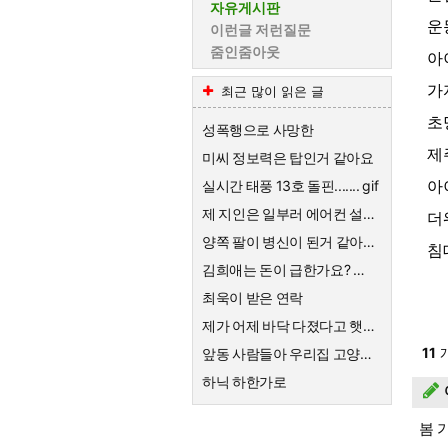
자유게시판
운
이런글 저런질문
줌인줌아웃
아
가
최근 많이 읽은 글
초
성폭행으로 사망한
제주
미씨 정보력은 탑인거 같아요
아
실시간 태풍 13호 돌핀....... gif
제 지인은 일부러 에어컨 설치를 안해요
더
양쪽 팔이 병신이 된거 같아요ㅡㅠ
침
김희애는 돈이 급한가요? 왜 친근한척 예능하죠?
최욱이 받은 연락
제가 어제 바닥 다졌다고 햇죠?
11
개
앞동 사람들아 우리집 고양이한테 큰절해라
하닉 하한가로
봄 