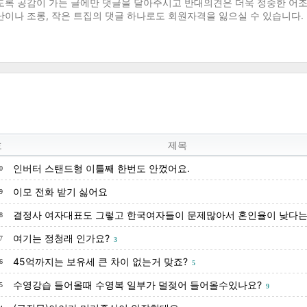
호
제목
인버터 스탠드형 이틀째 한번도 안껐어요.
0
이모 전화 받기 싫어요
9
결정사 여자대표도 그렇고 한국여자들이 문제많아서 혼인율이 낮다는.
8
여기는 정청래 인가요?
7
3
45억까지는 보유세 큰 차이 없는거 맞죠?
6
5
수영강습 들어올때 수영복 일부가 덜젖어 들어올수있나요?
5
9