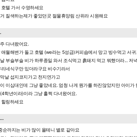
 호텔 가서 수영하세요
거 질색하는제가 좋았던곳 절물휴양림 산위라 시원해요
..
주 다녀왔어요.
 애월해변가 돌고 호텔 (we라는 5성급)커피숍에서 망고 빙수먹고 서
날 부슬부슬 비가 하루종일 와서 조식먹고 흙돼지 먹고 뭐했더라... 저녁
우리네식구만 있더라구요 비수기라서
막날 섭지코지가고 천지연가고
이 이십대인데 그냥 좋았네요. 엄청 나게 뭔가를 하진않았지만 아이가
(4학년이라)이라 그냥 훌쩍 다녀왔어요.
 힐링하세요
....
중순까지는 비가 많이 올테니 별로 같아요