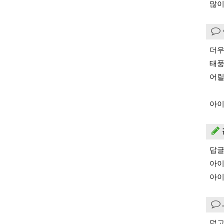
많이
더우
태풍
어릴
아이
답글
아이
아이
덥고