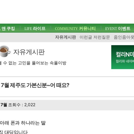
 앤 쿠킹
라이프
커뮤니티
이벤트
LIFE
COMMUNITY
EVENT
자유게시판
이런글 저런질문
줌인줌아
자유게시판
 수 없는 고민을 풀어보는 속풀이방
7월 제주도 가본신분~어 때요?
7월
조회수 : 2,022
 아래 폰과 하나라는 딸
집 대딩입니다