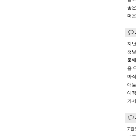
좋은
더운
지난
첫날
둘째
음 
마직
애들
예정
가서
7월