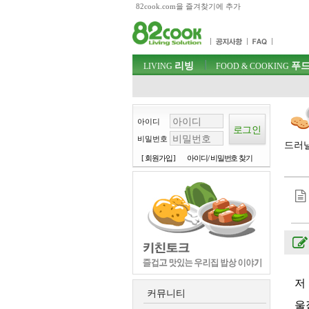
82cook.com을 즐겨찾기에 추가
목차
주메뉴 바로가기
컨텐츠 바로가기
검색 바로가기
주메뉴
리빙
푸드
로그인 바로가기
LIVING
FOOD & COOKING
아이디
비밀번호
드러낼
[ 회원가입 ]
아이디/ 비밀번호 찾기
저
커뮤니티
울