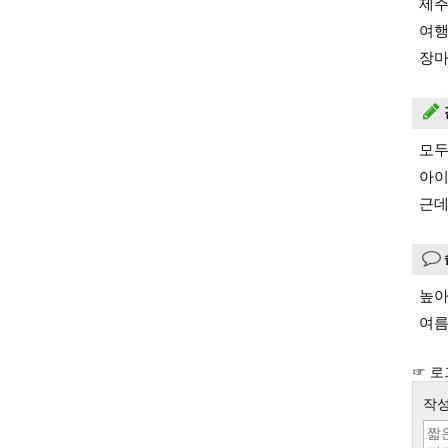
제주
여행
장마
모두
아이
근데
높아
여름
☞ 로
작성