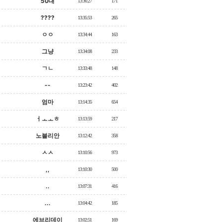
50대
13:36:27
171
????
13:35:53
265
ㅇㅇ
13:34:44
163
그냥
13:34:08
233
ㄱㄴ
13:33:48
148
--
13:23:42
402
엄마
13:14:35
654
ㅓㅗㅗㅎ
13:13:59
217
노블리안
13:12:42
358
ㅅㅅ
13:10:56
973
,,
13:10:30
500
..
13:07:31
416
...
13:04:42
185
에브리데이
13:02:51
169