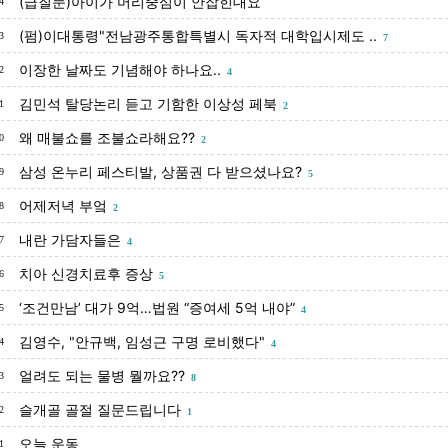
(급질문)아이가 머리중심이 안잡힌대요
4
(펌)이대통령"전남광주통합특별시 독자적 대학입시제도 ..
3
7
이장한 날짜도 기념해야 하나요..
2
4
김민석 탈당논리 듣고 기함한 이상성 페북
1
2
왜 매불쇼를 조불쇼라해요??
0
2
삼성 온누리 페스티발, 상품권 다 받으셨나요?
9
5
어제저녁 부엌
8
2
내란 가담자들은
7
4
치아 신경치료후 증상
6
5
‘조건만남’ 대가 9억…법원 “증여세 5억 내야”
5
4
김영수, "안규백, 임성근 구명 로비했다"
4
4
얼려도 되는 물병 뭘까요??
3
8
슬개골 골절 질문드립니다
2
1
오늘 운동
1