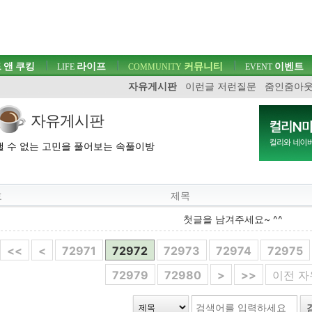
 앤 쿠킹
라이프
커뮤니티
이벤트
LIFE
COMMUNITY
EVENT
자유게시판
이런글 저런질문
줌인줌아
자유게시판
 수 없는 고민을 풀어보는 속풀이방
호
제목
첫글을 남겨주세요~ ^^
<<
<
72971
72972
72973
72974
72975
72979
72980
>
>>
이전 