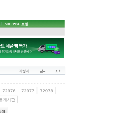
쇼핑
SHOPPING
웃
작성자
날짜
조회
72976
72977
72978
자유게시판