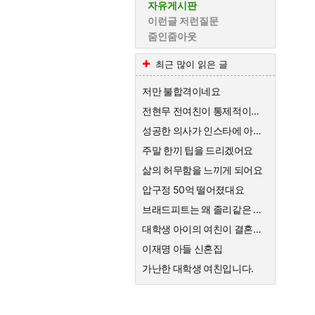
자유게시판
이런글 저런질문
줌인줌아웃
최근 많이 읽은 글
저만 불합격이네요
전현무 전여친이 통제적이었다는데
성공한 의사가 인스타에 아내 인증을 했는데 ㄷㄷ
주말 한끼 팁을 드리겠어요
삶의 허무함을 느끼게 되어요
압구정 50억 떨어졌대요
브래드피트는 왜 졸리같은 여자랑 결혼하게된건가요
대학생 아이의 여친이 결혼하자고한대요
이재명 아들 신혼집
가난한 대학생 여친입니다.