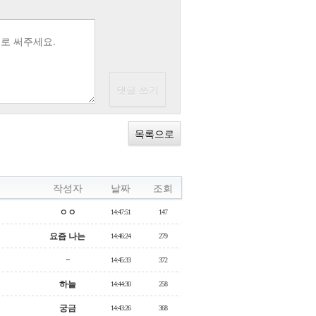
목록으로
작성자
날짜
조회
ㅇㅇ
14:47:51
147
요즘 나는
14:46:24
279
ᆢ
14:45:33
372
하늘
14:44:30
258
궁금
14:43:26
368