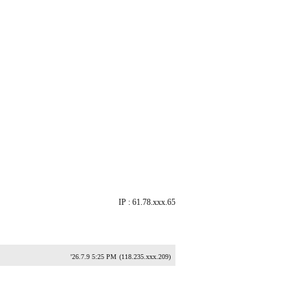
IP : 61.78.xxx.65
'26.7.9 5:25 PM
(118.235.xxx.209)