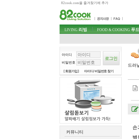
82cook.com을 즐겨찾기에 추가
목차
주메뉴 바로가기
컨텐츠 바로가기
검색 바로가기
주메뉴
리빙
푸드
로그인 바로가기
LIVING
FOOD & COOKING
아이디
비밀번호
드러낼
[ 회원가입 ]
아이디/ 비밀번호 찾기
손
커뮤니티
병