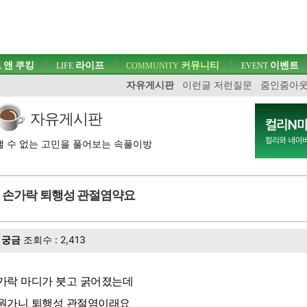
 앤 쿠킹
라이프
커뮤니티
이벤트
LIFE
COMMUNITY
EVENT
자유게시판
이런글 저런질문
줌인줌아
자유게시판
 수 없는 고민을 풀어보는 속풀이방
손가락 퇴행성 관절염약요
궁금
조회수 : 2,413
가락 마디가 붓고 굵어졌는데
원가니 퇴행성 관절염이래요