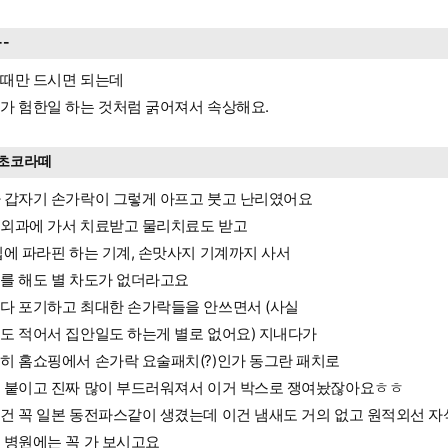
--
때만 드시면 되는데
가 험한일 하는 것처럼 굵어져서 속상해요.
초코라떼
 갑자기 손가락이 그렇게 아프고 붓고 난리였어요
외과에 가서 치료받고 물리치료도 받고
집에 파라핀 하는 기계, 손맛사지 기계까지 사서
를 해도 별 차도가 없더라고요
다 포기하고 최대한 손가락들을 안쓰면서 (사실
도 적어서 집안일도 하는게 별로 없어요) 지내다가
히 홈쇼핑에서 손가락 요술패치(?)인가 동그란 패치로
 붙이고 진짜 많이 부드러워져서 이거 박스로 쟁여놨잖아요ㅎㅎ
건 꼭 일본 동전파스같이 생겼는데 이건 냄새도 거의 없고 원적외선 자석
 병원에는 꼭 가 보시고요