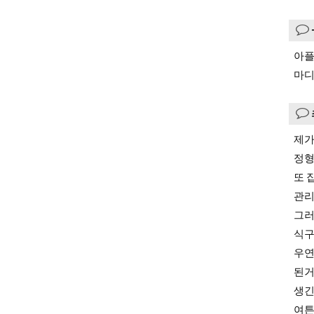
아플
마디
제가
정형
또 
관리
그러
식구
우연
된거
생긴
여튼