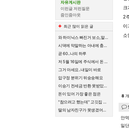
자유게시판
크
이런글 저런질문
줌인줌아웃
2
이
최근 많이 읽은 글
소
와 하이닉스 빠진거 보소,말이 안나옴
시댁에 막말하는 아내에 충격받은 스튜디오
곧 60..나의 하루
저 5월 16일에 주식에서 돈 90% 뺐다고 글 올렸어요
그거 아세요..내일이 바로
압구정 분위기 뒤숭숭해요
이승기 전세금 반환 못받았네요
돈이 있어 가장 좋은 점은
8
개
"참으려고 했는데" 고깃집 사장님 결국 CCTV 공개한 이유
딸의 남자친구가 못생겼어요 ㅡㆍㅡ
안먹
일단