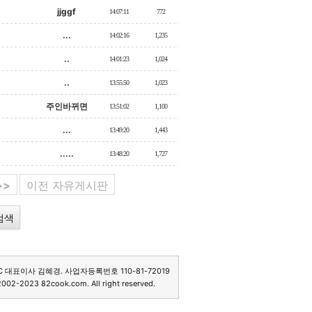
jjggf
14:07:11
772
...
14:02:16
1,235
..
14:01:23
1,024
..
13:55:50
1,023
주인바뀌면
13:51:02
1,100
...
13:49:20
1,443
.....
13:48:20
1,727
>>
이전 자유게시판
C 대표이사 김혜경. 사업자등록번호 110-81-72019
2002-2023 82cook.com. All right reserved.