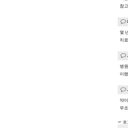
참고
몇 
치료
병원
이랬
약이
무조
☞ 로