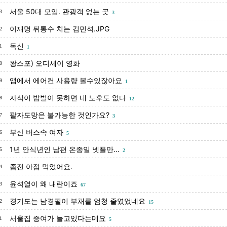
서울 50대 모임. 관광객 없는 곳
3
3
이재명 뒤통수 치는 김민석.JPG
2
독신
1
1
왕스포) 오디세이 영화
0
앱에서 에어컨 사용량 볼수있잖아요
9
1
자식이 밥벌이 못하면 내 노후도 없다
8
12
팔자도망은 불가능한 것인가요?
7
3
부산 버스속 여자
6
5
1년 안식년인 남편 온종일 넷플만...
5
2
좀전 아점 먹었어요.
4
윤석열이 왜 내란이죠
3
67
경기도는 남경필이 부채를 엄청 줄였었네요
2
15
서울집 증여가 늘고있다는데요
1
5