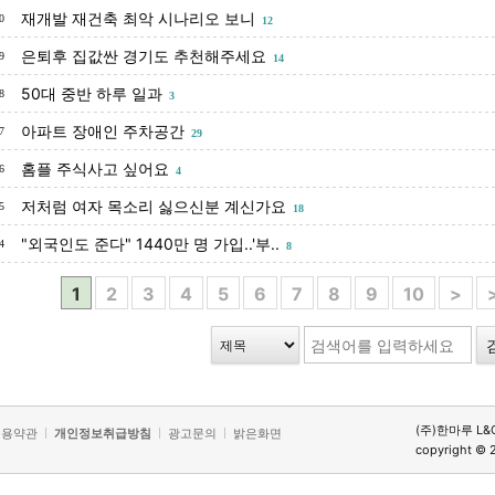
재개발 재건축 최악 시나리오 보니
0
12
은퇴후 집값싼 경기도 추천해주세요
9
14
50대 중반 하루 일과
8
3
아파트 장애인 주차공간
7
29
홈플 주식사고 싶어요
6
4
저처럼 여자 목소리 싫으신분 계신가요
5
18
"외국인도 준다" 1440만 명 가입..'부..
4
8
1
2
3
4
5
6
7
8
9
10
>
(주)한마루 L&
이용약관
개인정보취급방침
광고문의
밝은화면
copyright © 