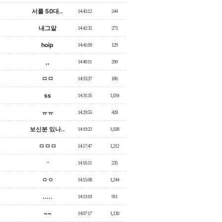
서룰 50대..
14:43:12
244
내그알
14:42:32
273
hoip
14:41:09
129
,,
14:40:11
290
ㅁㅁ
14:33:37
186
ss
14:31:35
1,034
ㅠㅠ
14:29:55
428
보신분 있나..
14:19:22
1,028
ㅁㅁㅁ
14:17:47
1,212
ᆢ
14:16:11
235
ㅇㅇ
14:15:08
1,244
.....
14:13:19
911
~~
14:07:17
1,130