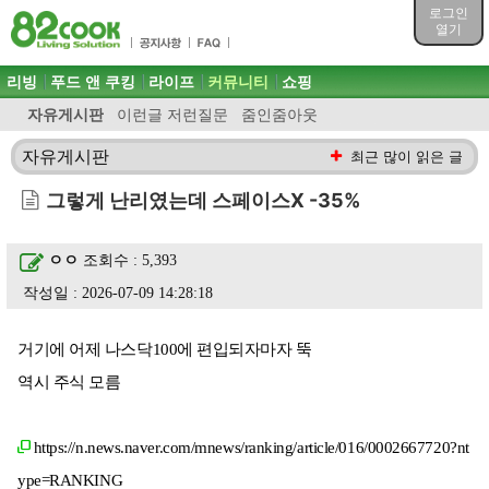
목차
로그인
주메뉴 바로가기
열기
컨텐츠 바로가기
검색 바로가기
주메뉴
리빙
푸드 앤 쿠킹
라이프
커뮤니티
쇼핑
로그인 바로가기
자유게시판
이런글 저런질문
줌인줌아웃
자유게시판
최근 많이 읽은 글
그렇게 난리였는데 스페이스X -35%
ㅇㅇ
조회수 : 5,393
작성일 : 2026-07-09 14:28:18
거기에 어제 나스닥100에 편입되자마자 뚝
역시 주식 모름
https://n.news.naver.com/mnews/ranking/article/016/0002667720?nt
ype=RANKING