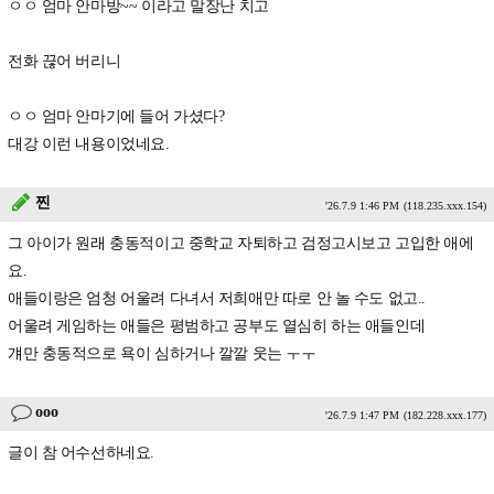
ㅇㅇ 엄마 안마방~~ 이라고 말장난 치고
전화 끊어 버리니
ㅇㅇ 엄마 안마기에 들어 가셨다?
대강 이런 내용이었네요.
찐
'26.7.9 1:46 PM
(118.235.xxx.154)
그 아이가 원래 충동적이고 중학교 자퇴하고 검정고시보고 고입한 애에
요.
애들이랑은 엄청 어울려 다녀서 저희애만 따로 안 놀 수도 없고..
어울려 게임하는 애들은 평범하고 공부도 열심히 하는 애들인데
걔만 충동적으로 욕이 심하거나 깔깔 웃는 ㅜㅜ
ooo
'26.7.9 1:47 PM
(182.228.xxx.177)
글이 참 어수선하네요.