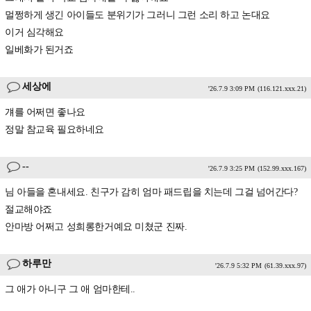
멀쩡하게 생긴 아이들도 분위기가 그러니 그런 소리 하고 논대요
이거 심각해요
일베화가 된거죠
세상에
'26.7.9 3:09 PM
(116.121.xxx.21)
걔를 어쩌면 좋나요
정말 참교육 필요하네요
--
'26.7.9 3:25 PM
(152.99.xxx.167)
님 아들을 혼내세요. 친구가 감히 엄마 패드립을 치는데 그걸 넘어간다?
절교해야죠
안마방 어쩌고 성희롱한거예요 미쳤군 진짜.
하루만
'26.7.9 5:32 PM
(61.39.xxx.97)
그 애가 아니구 그 애 엄마한테..