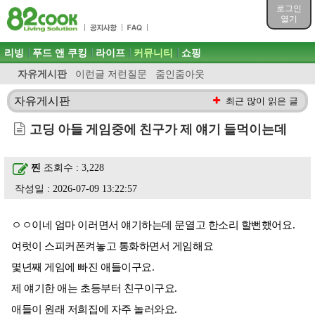
목차
로그인
주메뉴 바로가기
열기
컨텐츠 바로가기
검색 바로가기
주메뉴
리빙
푸드 앤 쿠킹
라이프
커뮤니티
쇼핑
로그인 바로가기
자유게시판
이런글 저런질문
줌인줌아웃
자유게시판
최근 많이 읽은 글
고딩 아들 게임중에 친구가 제 얘기 들먹이는데
찐
조회수 : 3,228
작성일 : 2026-07-09 13:22:57
ㅇㅇ이네 엄마 이러면서 얘기하는데 문열고 한소리 할뻔했어요.
여럿이 스피커폰켜놓고 통화하면서 게임해요
몇년째 게임에 빠진 애들이구요.
제 얘기한 애는 초등부터 친구이구요.
애들이 원래 저희집에 자주 놀러와요.