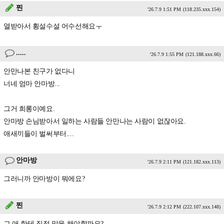
찐
'26.7.9 1:51 PM
(118.235.xxx.154)
열받아서 횡설수설 어수선해요ㅜ
.....
'26.7.9 1:55 PM
(121.188.xxx.66)
안만나본 친구가 없다니
너네 엄마 안마방...
그거 희롱이예요.
안마방 손님받아서 일하는 사람들 안만나는 사람이 없잖아요.
애새끼들이 벌써부터....
안마방
'26.7.9 2:11 PM
(121.182.xxx.113)
그러니까 안마방이 뭐에요?
찐
'26.7.9 2:12 PM
(222.107.xxx.148)
그 애 한테 직접 말을 해야할까요?