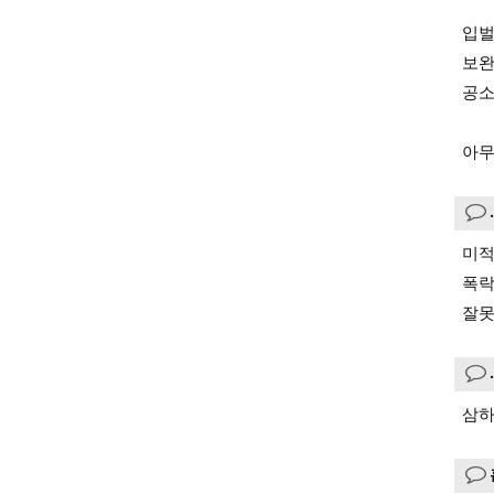
입벌
보완
공소
아무
미
폭락
잘못
삼하