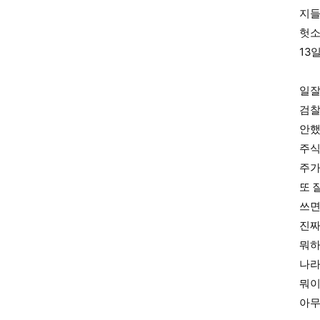
지들
헛소
13
일잘
검찰
안했
주식
주가
또 
쓰면
진
뭐하
나라
뭐이
아무