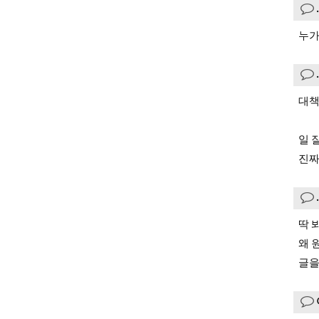
누가
대책
일 
진짜
딱 
왜 
글을