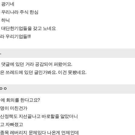
 광기네
 우리나라 주식 한심
 하닉
 대단한기업들을 갖고 노네요
라 우리기업들!!!
..
 댓글에 있던 거라 공감되어 퍼왔어요.
은 쓰레드에 있던 글인가봐요. 이건 못봤네요.
ㅇㅇ
일에 회의를 한다고요?
명이 미친건가
산정책도 지선끝나고 바로할줄 알았더니
고 자빠졌고
종목 레버리지 문제있다 나온게 언제인데