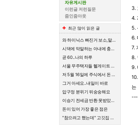
자유게시판
3
이런글 저런질문
줌인줌아웃
4
5
최근 많이 읽은 글
6
와 하이닉스 빠진거 보소,말이 안나옴
7
시댁에 막말하는 아내에 충격받은 스튜디오
8
곧 60..나의 하루
서울 무주택자들 헬게이트 열리네요
9
저 5월 16일에 주식에서 돈 90% 뺐다고 글 올렸어요
1
그거 아세요..내일이 바로
는
압구정 분위기 뒤숭숭해요
---
이승기 전세금 반환 못받았네요
돈이 있어 가장 좋은 점은
"참으려고 했는데" 고깃집 사장님 결국 CCTV 공개한 이유