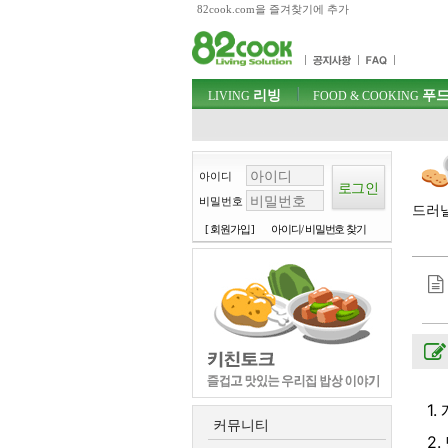
82cook.com을 즐겨찾기에 추가
목차
주메뉴 바로가기
컨텐츠 바로가기
검색 바로가기
주메뉴
리빙
푸드
로그인 바로가기
LIVING
FOOD & COOKING
아이디
비밀번호
드러낼
[ 회원가입 ]
아이디/ 비밀번호 찾기
1
커뮤니티
2