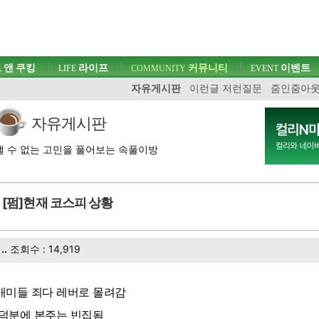
 앤 쿠킹
라이프
커뮤니티
이벤트
LIFE
COMMUNITY
EVENT
자유게시판
이런글 저런질문
줌인줌아
자유게시판
 수 없는 고민을 풀어보는 속풀이방
[펌]현재 코스피 상황
..
조회수 : 14,919
. 개미들 죄다 레버로 몰려감
. 덕분에 본주는 빈집됨