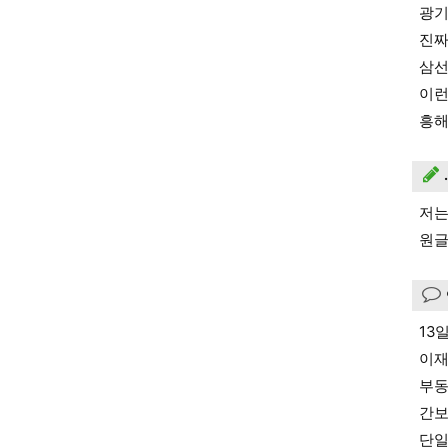
광기
진짜
삼선
이런
흥해
저는
원글
13
이재
부동
간보
단일