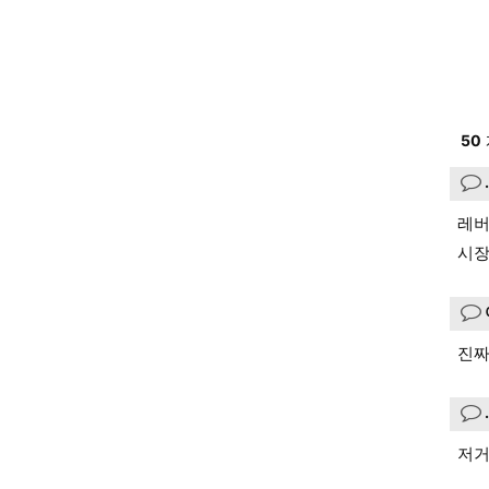
50
레버
시장
진짜
저거