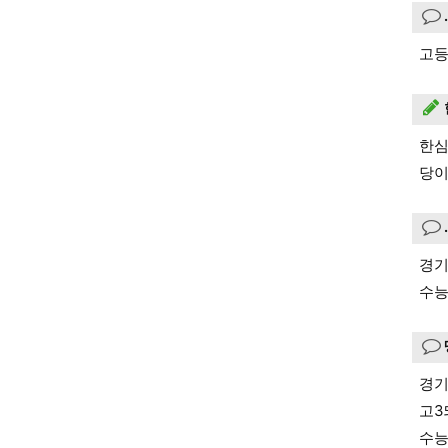
고등
한심
당이
경기
수능
경기
고3
수능