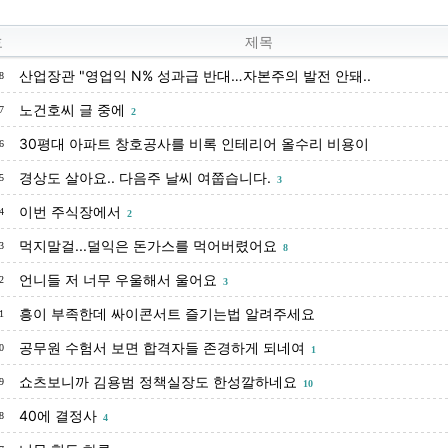
호
제목
산업장관 "영업익 N% 성과급 반대…자본주의 발전 안돼..
8
노건호씨 글 중에
7
2
30평대 아파트 창호공사를 비록 인테리어 올수리 비용이
6
경상도 살아요.. 다음주 날씨 여쭙습니다.
5
3
이번 주식장에서
4
2
먹지말걸...덜익은 돈가스를 먹어버렸어요
3
8
언니들 저 너무 우울해서 울어요
2
3
흥이 부족한데 싸이콘서트 즐기는법 알려주세요
1
공무원 수험서 보면 합격자들 존경하게 되네여
0
1
쇼츠보니까 김용범 정책실장도 한성깔하네요
9
10
40에 결정사
8
4