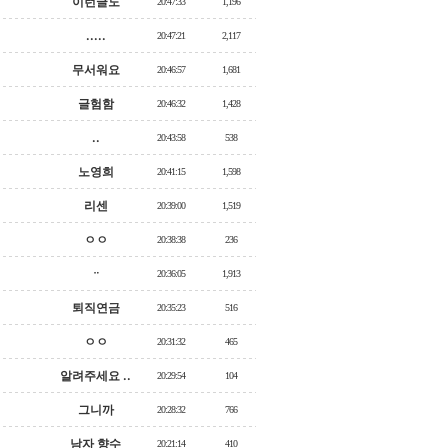
이런글도
20:47:33
1,196
.....
20:47:21
2,117
무서워요
20:46:57
1,681
글험함
20:46:32
1,428
..
20:43:58
538
노영희
20:41:15
1,598
리센
20:39:00
1,519
ㅇㅇ
20:38:38
236
ᆢ
20:36:05
1,913
퇴직연금
20:35:23
516
ㅇㅇ
20:31:32
465
알려주세요 ..
20:29:54
104
그니까
20:28:32
766
남자 향수
20:21:14
410