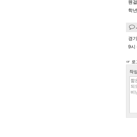
웬걸
학년
경기
9시
☞ 로
작성