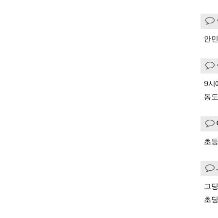
안민
9시
동도
초등
고딩
초딩