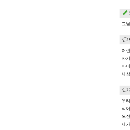
그날
어린
자기
아이
새삼
우리
적어
오전
제가