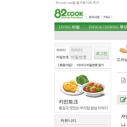
82cook.com을 즐겨찾기에 추가
목차
주메뉴 바로가기
컨텐츠 바로가기
검색 바로가기
주메뉴
리빙
푸드
로그인 바로가기
LIVING
FOOD & COOKING
아이디
비밀번호
드러낼
[ 회원가입 ]
아이디/ 비밀번호 찾기
저
커뮤니티
난