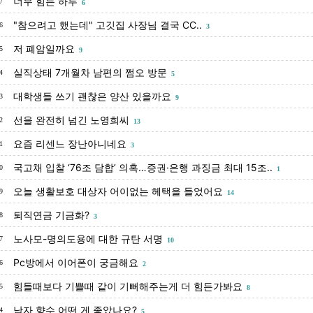
너무 힘든 하루
7
6
"참으려고 했는데" 고깃집 사장님 결국 CC..
6
3
저 폐암일까요
5
9
실직상태 7개월차 남편의 쩜오 방문
4
5
대학생들 쓰기 괜찮은 양산 있을까요
3
9
선을 완전히 넘긴 노영희씨
2
13
요즘 리센느 장난아니네요
1
3
국고채 입찰 ‘76조 담합’ 의혹…증권·은행 과징금 최대 15조..
0
1
오늘 생활보호 대상자 어이없는 헤택을 들었어요
9
14
퇴직연금 기금화?
8
3
노사모-명의도용에 대한 규탄 서명
7
10
Pc방에서 이어폰이 궁금해요
6
2
힘들때보다 기쁠때 같이 기뻐해주는게 더 힘든가봐요
5
8
남자 향수 어떤 게 좋았나요?
4
5