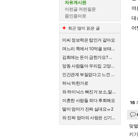
자유게시판
여
이런글 저런질문
줌인줌아웃
대
어
최근 많이 읽은 글
미씨 정보력은 탑인거 같아요
며느리 쪽에서 10억을 보태준대요.
김희애는 돈이 급한가요? 왜 친근한척 예능하죠?
앞동 사람들아 우리집 고양이한테 큰절해라
인간관계 부질없다고 느낀 순간
하닉 하한가로
와 하이닉스 빠진거 보소,말이 안나옴
이혼한 사람들 죄다 후회해요
16
딸이 엄마가 진짜 싫대요ㅠ2
와 진짜 엄마의 사랑은 신기하네요
맞벌
키기