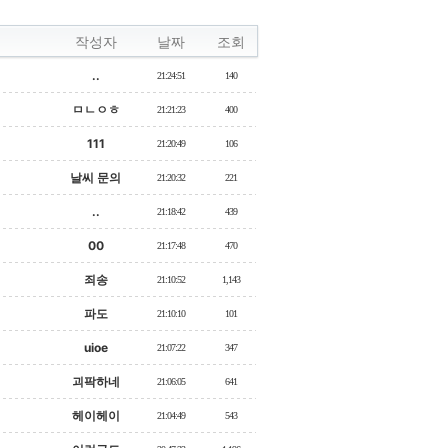
작성자
날짜
조회
..
21:24:51
140
ㅁㄴㅇㅎ
21:21:23
400
111
21:20:49
106
날씨 문의
21:20:32
221
..
21:18:42
439
00
21:17:48
470
죄송
21:10:52
1,143
파도
21:10:10
101
uioe
21:07:22
347
괴팍하네
21:06:05
641
헤이헤이
21:04:49
543