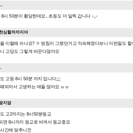
...
 8시 50분이 황당한데요.. 초등도 더 일찍 갑니다 -_-
한심할꺼까지야
을 이럴때 쓰나요? ㅎ 방침이 그랬던거고 익숙해졌다보니 이런말도 할수
니 고딩도 그렇게 바꾼다잖아요
..
도 고등 8시 50분 까지 입니다;;;;
떄되어서 고생하는 애들 많아요 ㅠㅠ
땅지맘
도 고2까지는 8시50분등교
되면 8시까지 등교로 바껴서 등교중요
시간에 맞추니낀