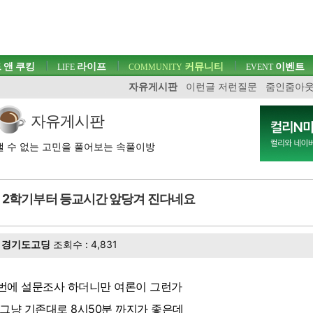
 앤 쿠킹
라이프
커뮤니티
이벤트
LIFE
COMMUNITY
EVENT
자유게시판
이런글 저런질문
줌인줌아
자유게시판
 수 없는 고민을 풀어보는 속풀이방
2학기부터 등교시간 앞당겨 진다네요
경기도고딩
조회수 : 4,831
번에 설문조사 하더니만 여론이 그런가
 그냥 기존대로 8시50분 까지가 좋은데