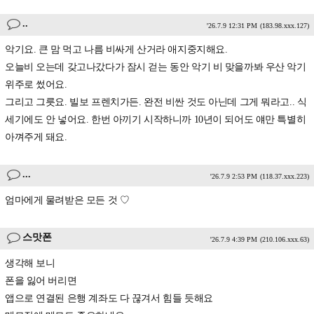
..
'26.7.9 12:31 PM
(183.98.xxx.127)
악기요. 큰 맘 먹고 나름 비싸게 산거라 애지중지해요.
오늘비 오는데 갖고나갔다가 잠시 걷는 동안 악기 비 맞을까봐 우산 악기
위주로 썼어요.
그리고 그릇요. 빌보 프렌치가든. 완전 비싼 것도 아닌데 그게 뭐라고.. 식
세기에도 안 넣어요. 한번 아끼기 시작하니까 10년이 되어도 얘만 특별히
아껴주게 돼요.
...
'26.7.9 2:53 PM
(118.37.xxx.223)
엄마에게 물려받은 모든 것 ♡
스맛폰
'26.7.9 4:39 PM
(210.106.xxx.63)
생각해 보니
폰을 잃어 버리면
앱으로 연결된 은행 계좌도 다 끊겨서 힘들 듯해요