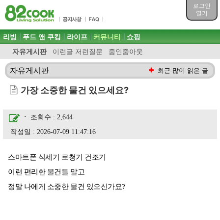
목차
로그인
주메뉴 바로가기
열기
컨텐츠 바로가기
검색 바로가기
주메뉴
리빙
푸드 앤 쿠킹
라이프
커뮤니티
쇼핑
로그인 바로가기
자유게시판
이런글 저런질문
줌인줌아웃
자유게시판
최근 많이 읽은 글
가장 소중한 물건 있으세요?
ㆍ
조회수 : 2,644
작성일 : 2026-07-09 11:47:16
스마트폰 식세기 로청기 건조기
이런 편리한 물건들 말고
정말 나에게 소중한 물건 있으신가요?