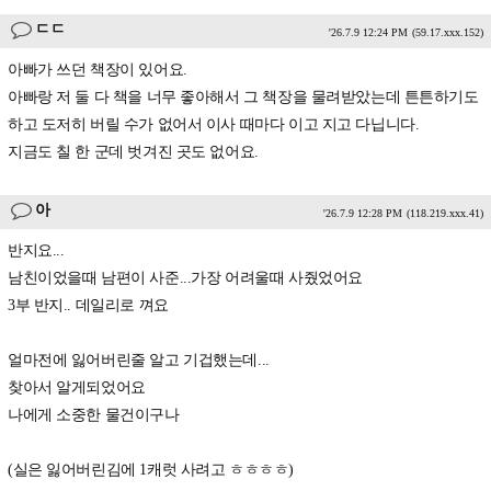
ㄷㄷ
'26.7.9 12:24 PM
(59.17.xxx.152)
아빠가 쓰던 책장이 있어요.
아빠랑 저 둘 다 책을 너무 좋아해서 그 책장을 물려받았는데 튼튼하기도
하고 도저히 버릴 수가 없어서 이사 때마다 이고 지고 다닙니다.
지금도 칠 한 군데 벗겨진 곳도 없어요.
아
'26.7.9 12:28 PM
(118.219.xxx.41)
반지요...
남친이었을때 남편이 사준...가장 어려울때 사줬었어요
3부 반지.. 데일리로 껴요
얼마전에 잃어버린줄 알고 기겁했는데...
찾아서 알게되었어요
나에게 소중한 물건이구나
(실은 잃어버린김에 1캐럿 사려고 ㅎㅎㅎㅎ)