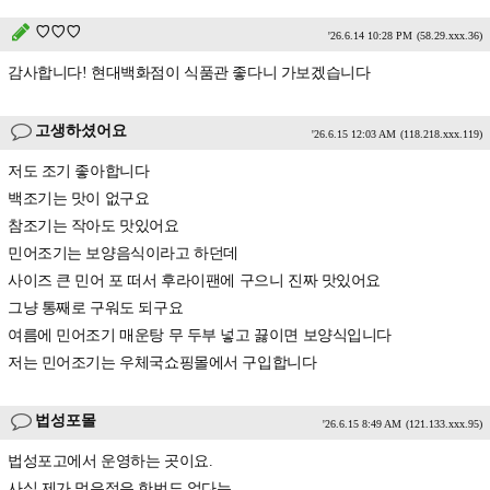
♡♡♡
'26.6.14 10:28 PM
(58.29.xxx.36)
감사합니다! 현대백화점이 식품관 좋다니 가보겠습니다
고생하셨어요
'26.6.15 12:03 AM
(118.218.xxx.119)
저도 조기 좋아합니다
백조기는 맛이 없구요
참조기는 작아도 맛있어요
민어조기는 보양음식이라고 하던데
사이즈 큰 민어 포 떠서 후라이팬에 구으니 진짜 맛있어요
그냥 통째로 구워도 되구요
여름에 민어조기 매운탕 무 두부 넣고 끓이면 보양식입니다
저는 민어조기는 우체국쇼핑몰에서 구입합니다
법성포몰
'26.6.15 8:49 AM
(121.133.xxx.95)
법성포고에서 운영하는 곳이요.
사실 제가 먹은적은 한번도 없다는