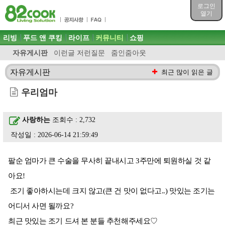
목차
로그인
주메뉴 바로가기
열기
컨텐츠 바로가기
검색 바로가기
주메뉴
리빙
푸드 앤 쿠킹
라이프
커뮤니티
쇼핑
로그인 바로가기
자유게시판
이런글 저런질문
줌인줌아웃
자유게시판
최근 많이 읽은 글
우리엄마
사랑하는
조회수 : 2,732
작성일 : 2026-06-14 21:59:49
팔순 엄마가 큰 수술을 무사히 끝내시고 3주만에 퇴원하실 것 같
아요!
조기 좋아하시는데 크지 않고(큰 건 맛이 없다고..) 맛있는 조기는
어디서 사면 될까요?
최근 맛있는 조기 드셔 본 분들 추천해주세요♡