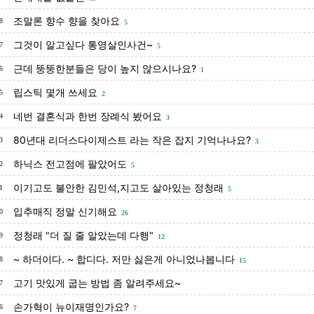
조말론 향수 향을 찾아요
8
5
그것이 알고싶다 통영살인사건~
7
5
근데 뚱뚱한분들은 당이 높지 않으시나요?
6
1
립스틱 몇개 쓰세요
5
2
네번 결혼식과 한번 장례식 봤어요
4
3
80년대 리더스다이제스트 라는 작은 잡지 기억나나요?
3
3
하닉스 전고점에 팔았어도
2
5
이기고도 불안한 김민석,지고도 살아있는 정청래
1
5
입추매직 정말 신기해요
0
26
정청래 "더 질 줄 알았는데 다행"
9
12
~ 하더이다. ~ 합디다. 저만 싫은게 아니었나봅니다
8
15
고기 맛있게 굽는 방법 좀 알려주세요~
7
손가혁이 뉴이재명인가요?
6
7