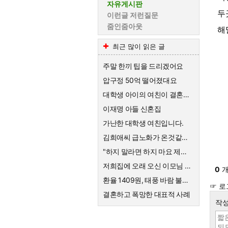
자유게시판
두
이런글 저런질문
줌인줌아웃
해
최근 많이 읽은 글
주말 한끼 팁을 드리겠어요
압구정 50억 떨어졌대요
대학생 아이의 여친이 결혼하자고한대요
이재명 아들 신혼집
가난한 대학생 여친입니다.
김희애씨 급노화가 온것같네요
"하지 말라면 하지 마요 제발!" 의사를 믿지 않는 엄마의 고집
저희집에 오래 오신 이모님 퇴직금
0
개
환율 1409원, 태풍 바람 불어요
☞ 로
결혼하고 폭망한 대표적 사례
작성