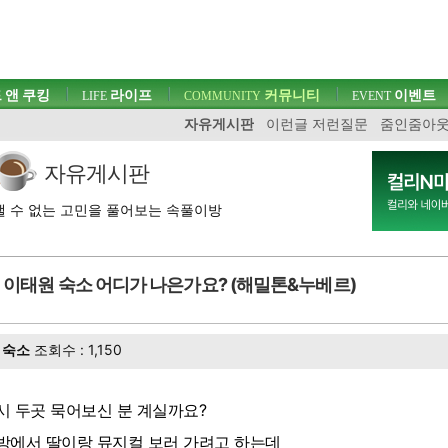
 앤 쿠킹
라이프
커뮤니티
이벤트
LIFE
COMMUNITY
EVENT
자유게시판
이런글 저런질문
줌인줌아
자유게시판
 수 없는 고민을 풀어보는 속풀이방
이태원 숙소 어디가 나은가요? (해밀톤&누베르)
숙소
조회수 : 1,150
시 두곳 묵어보신 분 계실까요?
방에서 딸이랑 뮤지컬 보러 가려고 하는데