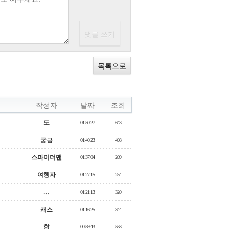
목록으로
작성자
날짜
조회
도
01:50:27
643
궁금
01:40:23
498
스파이더맨
01:37:04
209
여행자
01:27:15
254
...
01:21:13
320
캐스
01:16:25
344
함
00:59:43
553