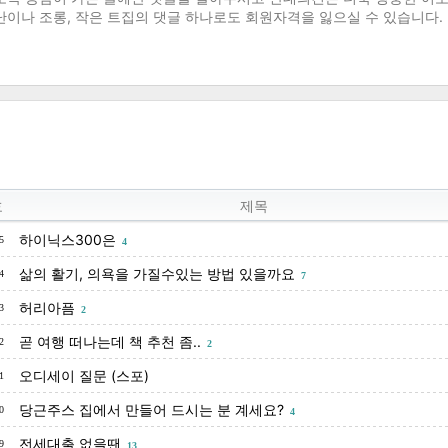
호
제목
하이닉스300은
5
4
삶의 활기, 의욕을 가질수있는 방법 있을까요
4
7
허리아픔
3
2
곧 여행 떠나는데 책 추천 좀..
2
2
오디세이 질문 (스포)
1
당근주스 집에서 만들어 드시는 분 계세요?
0
4
전세대출 없을땐
9
13