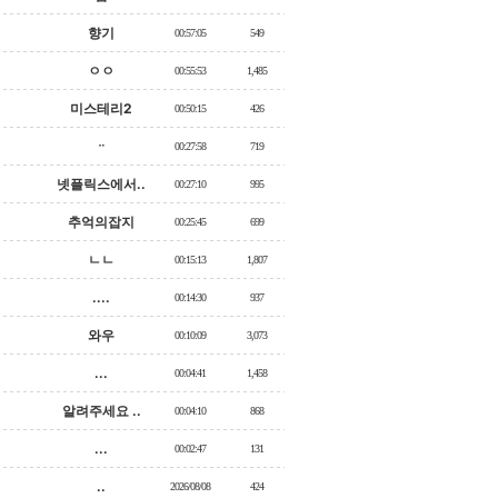
향기
00:57:05
549
ㅇㅇ
00:55:53
1,485
미스테리2
00:50:15
426
ᆢ
00:27:58
719
넷플릭스에서..
00:27:10
995
추억의잡지
00:25:45
699
ㄴㄴ
00:15:13
1,807
....
00:14:30
937
와우
00:10:09
3,073
...
00:04:41
1,458
알려주세요 ..
00:04:10
868
...
00:02:47
131
..
2026/08/08
424