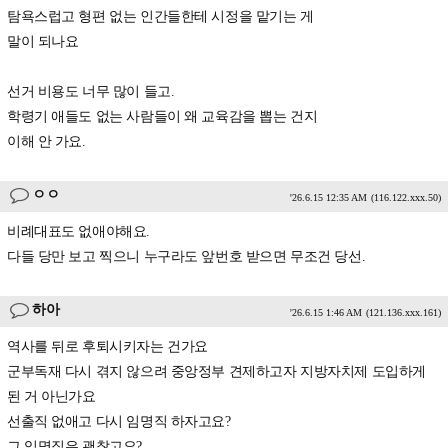
탐욕스럽고 형편 없는 인간들한테 시정을 맡기는 게
말이 되나요
선거 비용도 너무 많이 들고.
학령기 애들도 없는 사람들이 왜 교육감을 뽑는 건지
이해 안 가요.
ㅇㅇ
'26.6.15 12:35 AM
(116.122.xxx.50)
비례대표도 없애야해요.
다들 당만 보고 찍으니 누구라도 앞번호 받으면 무조건 당선.
하아
'26.6.15 1:46 AM
(121.136.xxx.161)
역사를 뒤로 후퇴시키자는 건가요
군부독재 다시 겪지 않으려 중앙정부 견제하고자 지방자치제 도입하게
된 거 아닌가요
선출직 없애고 다시 임명직 하자고요?
그 임명직은 괜찮고요?