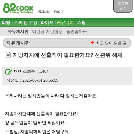
목차
로그인
주메뉴 바로가기
열기
컨텐츠 바로가기
검색 바로가기
주메뉴
리빙
푸드 앤 쿠킹
라이프
커뮤니티
쇼핑
로그인 바로가기
자유게시판
이런글 저런질문
줌인줌아웃
자유게시판
최근 많이 읽은 글
지방자치에 선출직이 필요한가요? 선관위 해체
ㅇㅇ
조회수 : 1,464
작성일 : 2026-06-14 20:55:59
우리나라는 정치인들이 나라 다 망치는거같아요..
지방자치단체에 선출직이 필요한가요?
걍 공무원들이 일하면 되잖아요.
구청장, 지방의회의원은 어떻구요