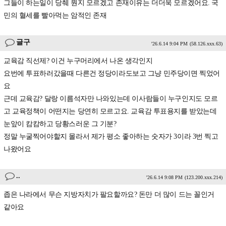
그들이 하는일이 당췌 뭔지 모르겠고 존재이유는 더더욱 모르겠어요. 국
민의 혈세를 빨아먹는 암적인 존재
글구
'26.6.14 9:04 PM
(58.126.xxx.63)
교육감 직선제? 이건 누구머리에서 나온 생각인지
요번에 투표하러갔을때 다른건 정당이라도보고 그냥 민주당이면 찍었어
요
근데 교육감? 달랑 이름석자만 나와있는데 이사람들이 누구인지도 모르
고 교육정책이 어떤지는 당연히 모르고요. 교육감 투표용지를 받았는데
눈앞이 캄캄하고 당황스러운 그 기분?
정말 누굴찍어야할지 몰라서 제가 평소 좋아하는 숫자가 3이라 3번 찍고
나왔어요
..
'26.6.14 9:08 PM
(123.200.xxx.214)
좁은 나라에서 무슨 지방자치가 팔요할까요? 돈만 더 많이 드는 꼴인거
같아요