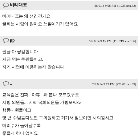
비례대표
'26.6.14 9:08 PM
(1.239.xxx.52)
비례대표는 왜 생긴건가요
꿀빠는 사람이 많아요 쓰잘데기가 없어요
pp
'26.6.14 9:15 PM
(118.219.xxx.136)
원글 다 공감합니다.
세금 먹는 루팡들이고,
자기 사업에 이용하는자 많습니다
..
'26.6.14 9:19 PM
(220.65.xxx.99)
교육감은 진짜.. 아휴.. 왜 뽑나 모르겠구요
지방 의원들... 지역 국회의원들 가방모찌죠
행동대원들이고
몇 년 수발들다보면 구의원하고 거기서 잘보이면 시의원하고
머리수가 늘어날수록
좋을게 하나 없어요