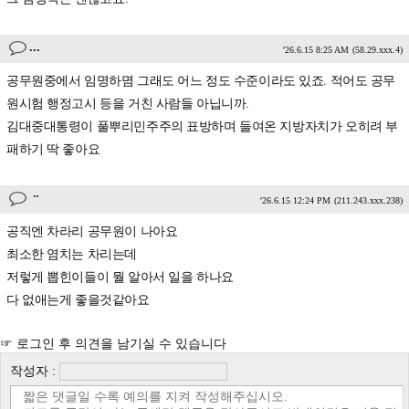
...
'26.6.15 8:25 AM
(58.29.xxx.4)
공무원중에서 임명하몀 그래도 어느 정도 수준이라도 있죠. 적어도 공무
원시험 행정고시 등을 거친 사람들 아닙니까.
김대중대통령이 풀뿌리민주주의 표방하며 들여온 지방자치가 오히려 부
패하기 딱 좋아요
ᆢ
'26.6.15 12:24 PM
(211.243.xxx.238)
공직엔 차라리 공무원이 나아요
최소한 염치는 차리는데
저렇게 뽑힌이들이 뭘 알아서 일을 하나요
다 없애는게 좋을것같아요
☞ 로그인 후 의견을 남기실 수 있습니다
작성자 :