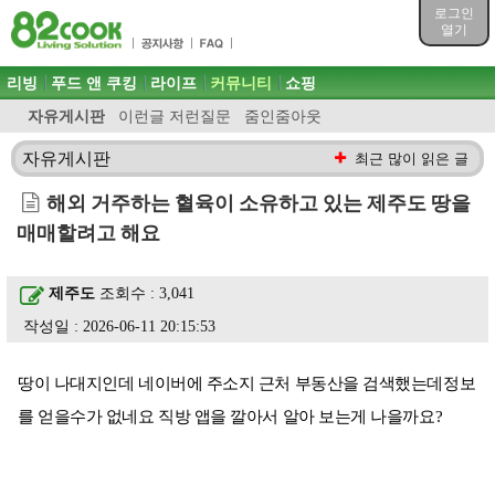
목차
로그인
주메뉴 바로가기
열기
컨텐츠 바로가기
검색 바로가기
주메뉴
리빙
푸드 앤 쿠킹
라이프
커뮤니티
쇼핑
로그인 바로가기
자유게시판
이런글 저런질문
줌인줌아웃
자유게시판
최근 많이 읽은 글
해외 거주하는 혈육이 소유하고 있는 제주도 땅을
매매할려고 해요
제주도
조회수 : 3,041
작성일 : 2026-06-11 20:15:53
땅이 나대지인데 네이버에 주소지 근처 부동산을 검색했는데정보
를 얻을수가 없네요 직방 앱을 깔아서 알아 보는게 나을까요?