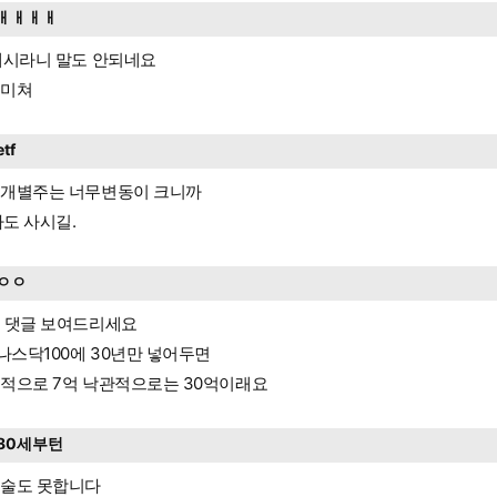
ㅐㅐㅐㅐ
개시라니 말도 안되네요
쳐미쳐
etf
개별주는 너무변동이 크니까
f라도 사시길.
ㅇㅇ
 댓글 보여드리세요
 나스닥100에 30년만 넣어두면
적으로 7억 낙관적으로는 30억이래요
80세부턴
술도 못합니다