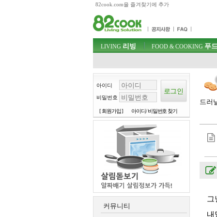
82cook.com을 즐겨찾기에 추가
목차
주메뉴 바로가기
컨텐츠 바로가기
검색 바로가기
주메뉴
리빙
푸드
로그인 바로가기
LIVING
FOOD & COOKING
아이디
비밀번호
드러낼
[ 회원가입 ]
아이디/ 비밀번호 찾기
그
커뮤니티
내