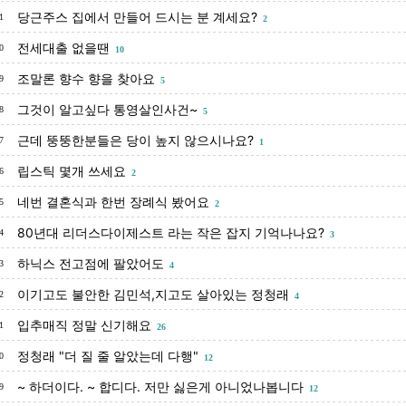
당근주스 집에서 만들어 드시는 분 계세요?
1
2
전세대출 없을땐
0
10
조말론 향수 향을 찾아요
9
5
그것이 알고싶다 통영살인사건~
8
5
근데 뚱뚱한분들은 당이 높지 않으시나요?
7
1
립스틱 몇개 쓰세요
6
2
네번 결혼식과 한번 장례식 봤어요
5
2
80년대 리더스다이제스트 라는 작은 잡지 기억나나요?
4
3
하닉스 전고점에 팔았어도
3
4
이기고도 불안한 김민석,지고도 살아있는 정청래
2
4
입추매직 정말 신기해요
1
26
정청래 "더 질 줄 알았는데 다행"
0
12
~ 하더이다. ~ 합디다. 저만 싫은게 아니었나봅니다
9
12