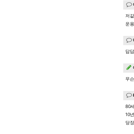
저같
운용
답답
무슨
80
10
당장