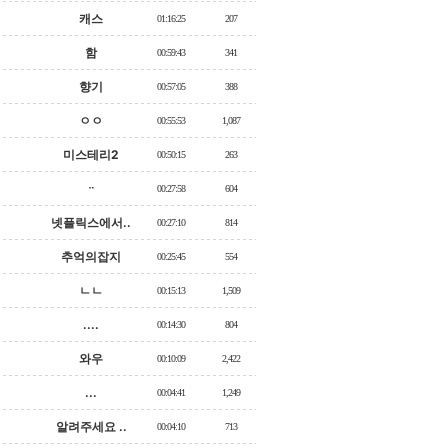
캐스
01:16:25
207
함
00:59:43
341
향기
00:57:05
388
ㅇㅇ
00:55:53
1,087
미스테리2
00:50:15
263
ᆢ
00:27:58
604
넷플릭스에서..
00:27:10
814
추억의잡지
00:25:45
554
ㄴㄴ
00:15:13
1,509
....
00:14:30
804
와우
00:10:09
2,422
...
00:04:41
1,249
알려주세요 ..
00:04:10
713