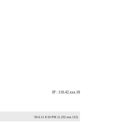
IP : 116.42.xxx.18
'26.6.11 8:10 PM
(1.232.xxx.112)