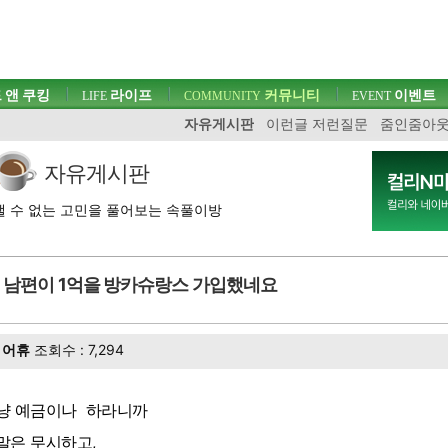
 앤 쿠킹
라이프
커뮤니티
이벤트
LIFE
COMMUNITY
EVENT
자유게시판
이런글 저런질문
줌인줌아
자유게시판
 수 없는 고민을 풀어보는 속풀이방
남편이 1억을 방카슈랑스 가입했네요
어휴
조회수 : 7,294
냥 예금이나 하라니까
말은 무시하고,