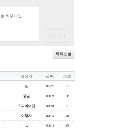
목록으로
작성자
날짜
조회
도
01:50:27
63
궁금
01:40:23
142
스파이더맨
01:37:04
74
여행자
01:27:15
128
...
01:21:13
206