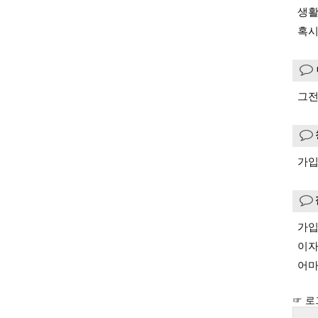
생활
혹시
그전
가입
가입
이자
어마
☞ 로