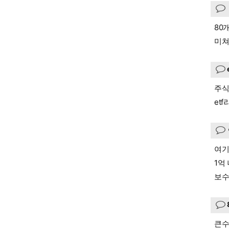
80
미
주식
et
여기
1억
보수
큰수