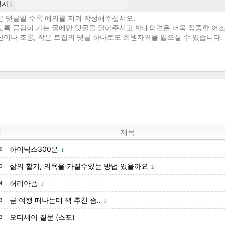
자 :
호
제목
하이닉스300은
6
1
삶의 활기, 의욕을 가질수있는 방법 있을까요
5
2
허리아픔
4
1
곧 여행 떠나는데 책 추천 좀..
3
1
오디세이 질문 (스포)
2