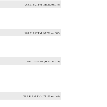
'26.6.11 8:21 PM
(223.38.xxx.110)
'26.6.11 8:27 PM
(58.234.xxx.182)
'26.6.11 8:34 PM
(61.101.xxx.19)
'26.6.11 8:48 PM
(175.123.xxx.145)