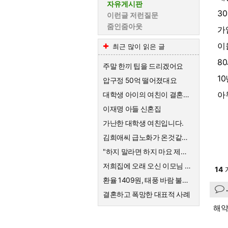
자유게시판
3
이런글 저런질문
줌인줌아웃
가
이
최근 많이 읽은 글
8
주말 한끼 팁을 드리겠어요
1
압구정 50억 떨어졌대요
아
대학생 아이의 여친이 결혼하자고한대요
이재명 아들 신혼집
가난한 대학생 여친입니다.
김희애씨 급노화가 온것같네요
"하지 말라면 하지 마요 제발!" 의사를 믿지 않는 엄마의 고집
저희집에 오래 오신 이모님 퇴직금
14
환율 1409원, 태풍 바람 불어요
결혼하고 폭망한 대표적 사례
해약