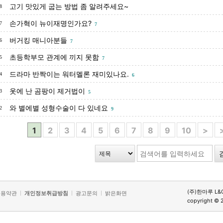
고기 맛있게 굽는 방법 좀 알려주세요~
8
손가혁이 뉴이재명인가요?
7
7
버거킹 매니아분들
6
7
초등학부모 관계에 끼지 못함
5
7
드라마 반짝이는 워터멜론 재미있나요.
4
6
옷에 난 곰팡이 제거법이
3
5
와 별에별 성형수술이 다 있네요
2
9
1
2
3
4
5
6
7
8
9
10
>
(주)한마루 L&
이용약관
개인정보취급방침
광고문의
밝은화면
copyright © 