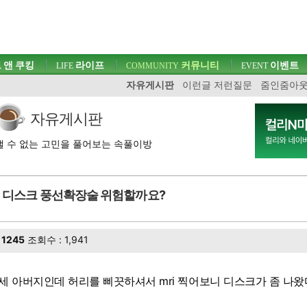
 앤 쿠킹
라이프
커뮤니티
이벤트
LIFE
COMMUNITY
EVENT
자유게시판
이런글 저런질문
줌인줌아
자유게시판
 수 없는 고민을 풀어보는 속풀이방
디스크 풍선확장술 위험할까요?
1245
조회수 : 1,941
5세 아버지인데 허리를 삐끗하셔서 mri 찍어보니 디스크가 좀 나