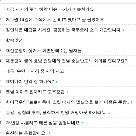
지금 시기의 주식 하락 이슈 과거가 비슷한가요
6
저 5월 16일에 주식에서 돈 90% 뺐다고 글 올렸어요
5
김민석은 대답을 하세요. 금융위는 국무총리 소속 기관입니다
4
5
합숙맞선
3
재산분할이 싫어서 이혼안해주는 남자들
2
대통령이 굳이 호남 전당대회 전날 호남반도체 회의를 연다구요?
1
8
대구, 수면 내시경 중 사망 사고
0
제미나이 번역 잘 하나요?
9
1
옛날 이마트 현대카드 고무장갑
8
1
한미극우의 '트로이목마' 스틸 대사의 빌드업을 보라 다음은 쿠팡..
7
3
김용, '정청래 후보, 솔직하게 반명 커밍아웃 하시라"..
6
13
75년생 샤를리즈 테론 실물 엄청나네요
5
2
황신혜는 혼혈같아요
4
10