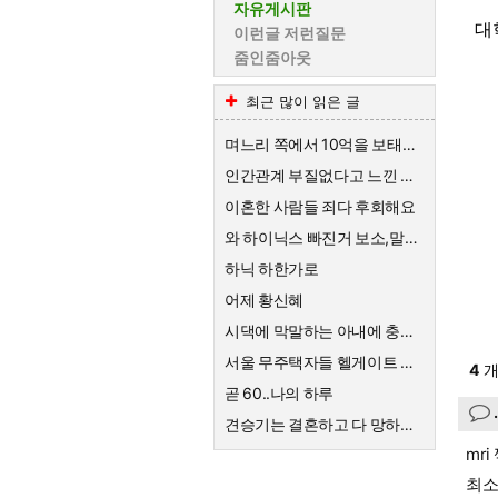
자유게시판
대
이런글 저런질문
줌인줌아웃
최근 많이 읽은 글
며느리 쪽에서 10억을 보태준대요.
인간관계 부질없다고 느낀 순간
이혼한 사람들 죄다 후회해요
와 하이닉스 빠진거 보소,말이 안나옴
하닉 하한가로
어제 황신혜
시댁에 막말하는 아내에 충격받은 스튜디오
서울 무주택자들 헬게이트 열리네요
4
개
곧 60..나의 하루
견승기는 결혼하고 다 망하네요
mr
최소