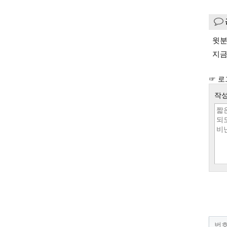
윗분
지금
☞ 로
작성
번