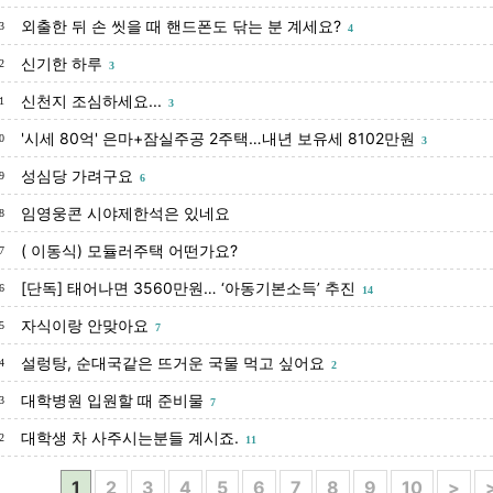
외출한 뒤 손 씻을 때 핸드폰도 닦는 분 계세요?
3
4
신기한 하루
2
3
신천지 조심하세요...
1
3
'시세 80억' 은마+잠실주공 2주택…내년 보유세 8102만원
0
3
성심당 가려구요
9
6
임영웅콘 시야제한석은 있네요
8
( 이동식) 모듈러주택 어떤가요?
7
[단독] 태어나면 3560만원… ‘아동기본소득’ 추진
6
14
자식이랑 안맞아요
5
7
설렁탕, 순대국같은 뜨거운 국물 먹고 싶어요
4
2
대학병원 입원할 때 준비물
3
7
대학생 차 사주시는분들 계시죠.
2
11
1
2
3
4
5
6
7
8
9
10
>