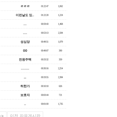
ㄹㄹㄹ
01:22:47
1,062
이런날도 있..
01:22:20
1,224
...
00:59:43
1,468
....
00:53:13
2,584
성심당
00:49:51
1,079
00
00:49:07
390
전원주택
00:33:32
359
........
00:30:16
2,254
…
00:19:55
2,384
허한가
00:10:10
626
보호자
00:03:44
721
..
00:01:00
1,735
>>
이전 자유게시판