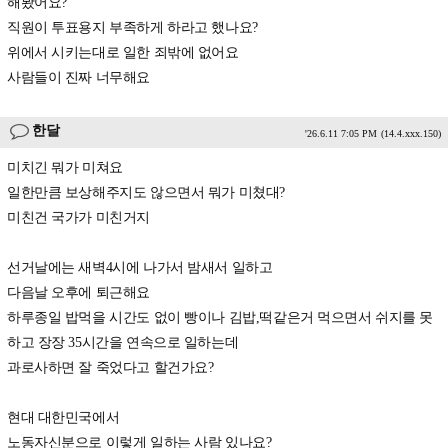
해봤어요?
직원이 투표용지 부족하게 하라고 했나요?
위에서 시키는대로 일한 죄밖에 없어요
사람들이 진짜 너무해요
한달
'26.6.11 7:05 PM
(14.4.xxx.150)
미치긴 뭐가 미쳐요
일한만큼 보상해주지도 않으면서 뭐가 미쳤대?
미친건 국가가 미친거지
선거날에는 새벽4시에 나가서 밤새서 일하고
다음날 오후에 퇴근해요
하루종일 밥먹을 시간도 없이 빵이나 김밥,떡같은거 먹으면서 쉬지를 못
하고 장장 35시간을 연속으로 일하는데
과로사하면 잘 죽었다고 할건가요?
현대 대한민국에서
노동자신분으로 이렇게 일하는 사람 있나요?