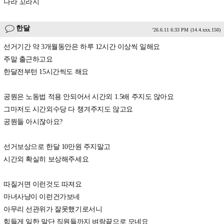
나라 꼬라지
한달
'26.6.11 6:33 PM
(14.4.xxx.150)
선거기간 약 3개월동안은 하루 12시간 이상씩 일해요
주말 출근하고요
한달전부턴 15시간씩도 해요
공뭔은 노동법 적용 안되어서 시간외 1.5배 주지도 않아요
그마저도 시간외수당 다 챙겨주지도 않고요
공뭔들 아시잖아요?
선거보상으로 한달 10만원 주지말고
시간외 확실히 보상해주세요
따질거면 이런것도 따져요
마녀사냥이 이런건가보네
아무리 선관위가 잘못했기로서니
힘들게 일한 말단 직원들까지 벼랑끝으로 모네요