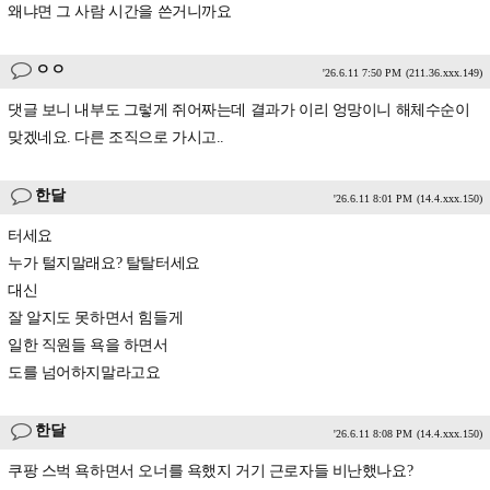
왜냐면 그 사람 시간을 쓴거니까요
ㅇㅇ
'26.6.11 7:50 PM
(211.36.xxx.149)
댓글 보니 내부도 그렇게 쥐어짜는데 결과가 이리 엉망이니 해체수순이
맞겠네요. 다른 조직으로 가시고..
한달
'26.6.11 8:01 PM
(14.4.xxx.150)
터세요
누가 털지말래요? 탈탈터세요
대신
잘 알지도 못하면서 힘들게
일한 직원들 욕을 하면서
도를 넘어하지말라고요
한달
'26.6.11 8:08 PM
(14.4.xxx.150)
쿠팡 스벅 욕하면서 오너를 욕했지 거기 근로자들 비난했나요?