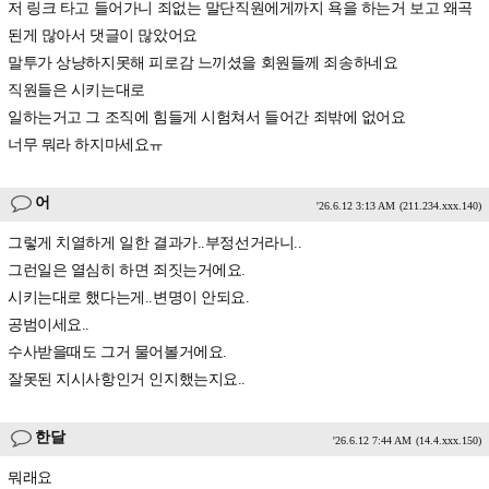
저 링크 타고 들어가니 죄없는 말단직원에게까지 욕을 하는거 보고 왜곡
된게 많아서 댓글이 많았어요
말투가 상냥하지못해 피로감 느끼셨을 회원들께 죄송하네요
직원들은 시키는대로
일하는거고 그 조직에 힘들게 시험쳐서 들어간 죄밖에 없어요
너무 뭐라 하지마세요ㅠ
어
'26.6.12 3:13 AM
(211.234.xxx.140)
그렇게 치열하게 일한 결과가..부정선거라니..
그런일은 열심히 하면 죄짓는거에요.
시키는대로 했다는게..변명이 안되요.
공범이세요..
수사받을때도 그거 물어볼거에요.
잘못된 지시사항인거 인지했는지요..
한달
'26.6.12 7:44 AM
(14.4.xxx.150)
뭐래요