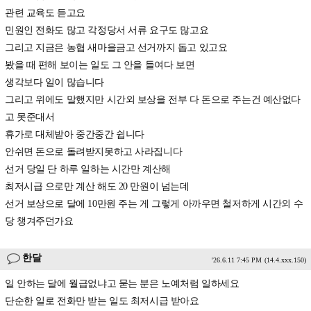
관련 교육도 듣고요
민원인 전화도 많고 각정당서 서류 요구도 많고요
그리고 지금은 농협 새마을금고 선거까지 돕고 있고요
봤을 때 편해 보이는 일도 그 안을 들여다 보면
생각보다 일이 많습니다
그리고 위에도 말했지만 시간외 보상을 전부 다 돈으로 주는건 예산없다
고 못준대서
휴가로 대체받아 중간중간 쉽니다
안쉬면 돈으로 돌려받지못하고 사라집니다
선거 당일 단 하루 일하는 시간만 계산해
최저시급 으로만 계산 해도 20 만원이 넘는데
선거 보상으로 달에 10만원 주는 게 그렇게 아까우면 철저하게 시간외 수
당 챙겨주던가요
한달
'26.6.11 7:45 PM
(14.4.xxx.150)
일 안하는 달에 월급없냐고 묻는 분은 노예처럼 일하세요
단순한 일로 전화만 받는 일도 최저시급 받아요