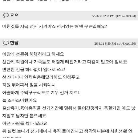
ㅇㅇ
'26.6.11 6:37 PM
(124.52.xxx.53)
미친것들 지급 정지 시켜야죠 선거없는 해엔 무슨일해요?
한달
'26.6.11 6:50 PM
(14.4.xxx.150)
이참에 선관위 해체하라고 하세요
선관위 직원이나 가족들도 터질게 터진거라고 다같이 입모아 말해요
변변한 건물 하나없이 임대로 쓰고
선거때마다 인력확충해달라해도 안해주고
직원 쮜어짜서 일을 시켜대니
아슬하게 주먹구구식으로 겨우 선거 치르니
늘 조마조마했어요
출산휴가,육아휴직을 선거기간에 맞춰서 들어간것까지 욕할거면 애도 낳
지말고 남자만 뽑으세요
아픈 사람들 싹다 짤라요
뭐 실컷 놀다가 선거때마다 휴직 들어간다고 생각하나본데 사회생활 안