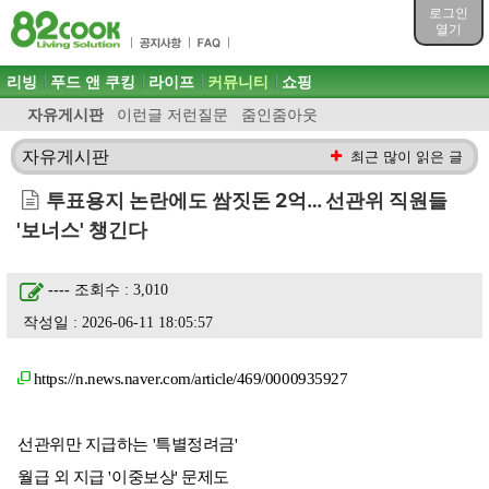
목차
로그인
주메뉴 바로가기
열기
컨텐츠 바로가기
검색 바로가기
주메뉴
리빙
푸드 앤 쿠킹
라이프
커뮤니티
쇼핑
로그인 바로가기
자유게시판
이런글 저런질문
줌인줌아웃
자유게시판
최근 많이 읽은 글
투표용지 논란에도 쌈짓돈 2억… 선관위 직원들
'보너스' 챙긴다
----
조회수 : 3,010
작성일 : 2026-06-11 18:05:57
https://n.news.naver.com/article/469/0000935927
선관위만 지급하는 '특별정려금'
월급 외 지급 '이중보상' 문제도