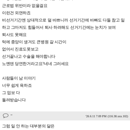
근로법 위반이라 없을걸요
이런건 외면하죠
비선거기간엔 상대적으로 덜 바쁘니까 선거기간에 바빠도 다들 참고 일
하고 그마저도 힘들어서 퇴사 하려해도 선거기간에는 눈치가 보여
퇴사도 못해요
턱에 종양이 생겨도 큰병원 갈 시간이
없어서 진료도못보고
선거끝나고 수술을 해야합니다
노옌덴 당연한거라고요?네네 그러세요
사람들이 남 이야기
너무 쉽게 욕하죠
그 업보 다
돌려받습니다
ᆢ
'26.6.11 7:09 PM
(116.38.xxx.102)
그럼 일 안 하는 대부분의 달은