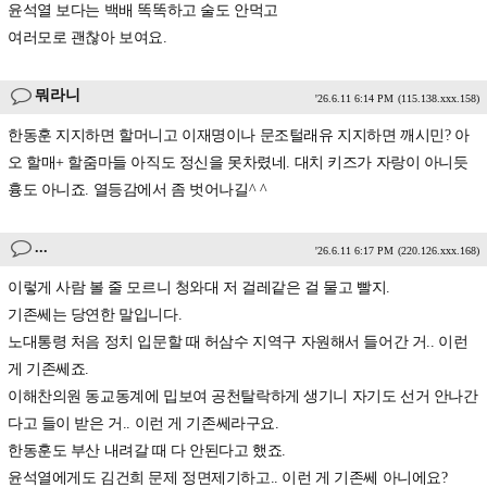
윤석열 보다는 백배 똑똑하고 술도 안먹고
여러모로 괜찮아 보여요.
뭐라니
'26.6.11 6:14 PM
(115.138.xxx.158)
한동훈 지지하면 할머니고 이재명이나 문조털래유 지지하면 깨시민? 아
오 할매+ 할줌마들 아직도 정신을 못차렸네. 대치 키즈가 자랑이 아니듯
흉도 아니죠. 열등감에서 좀 벗어나길^ ^
...
'26.6.11 6:17 PM
(220.126.xxx.168)
이렇게 사람 볼 줄 모르니 청와대 저 걸레같은 걸 물고 빨지.
기존쎄는 당연한 말입니다.
노대통령 처음 정치 입문할 때 허삼수 지역구 자원해서 들어간 거.. 이런
게 기존쎄죠.
이해찬의원 동교동계에 밉보여 공천탈락하게 생기니 자기도 선거 안나간
다고 들이 받은 거.. 이런 게 기존쎄라구요.
한동훈도 부산 내려갈 때 다 안된다고 했죠.
윤석열에게도 김건희 문제 정면제기하고.. 이런 게 기존쎄 아니에요?