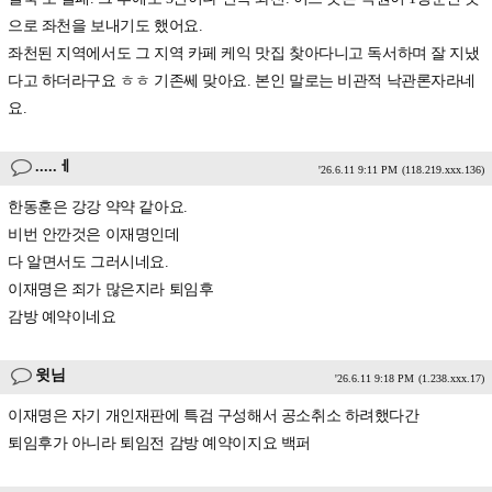
으로 좌천을 보내기도 했어요.
좌천된 지역에서도 그 지역 카페 케익 맛집 찾아다니고 독서하며 잘 지냈
다고 하더라구요 ㅎㅎ 기존쎄 맞아요. 본인 말로는 비관적 낙관론자라네
요.
.....ㅔ
'26.6.11 9:11 PM
(118.219.xxx.136)
한동훈은 강강 약약 같아요.
비번 안깐것은 이재명인데
다 알면서도 그러시네요.
이재명은 죄가 많은지라 퇴임후
감방 예약이네요
윗님
'26.6.11 9:18 PM
(1.238.xxx.17)
이재명은 자기 개인재판에 특검 구성해서 공소취소 하려했다간
퇴임후가 아니라 퇴임전 감방 예약이지요 백퍼