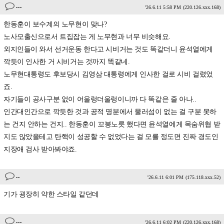
...
'26.6.11 5:58 PM
(220.126.xxx.168)
한동훈이 보수계의 노무현이 맞나?
노사모출신으로서 트집잡는 게 노무현과 너무 비슷해요.
외지인들이 와서 선거운동 한다고 시비거는 것도 똑같더니 윤석열에게
깍듯이 인사한 거 시비거는 것까지 똑같네.
노무현대통령도 후보당시 김영삼 대통령에게 인사한 걸로 시비 걸렸었
죠.
자기들이 공사구분 없이 어울렁더울렁이니까 다 똑같은 줄 아나..
인간대인간으로 깍듯한 것과 공적 명분에서 물러섬이 없는 걸 구분 못하
는 건지 안하는 건지.. 한동훈이 꼬붕노릇 했다면 윤석열에게 목숨위협 받
지도 않았을테고 탄핵이 성공할 수 없었다는 걸 모를 정도면 진짜 경도인
지장애 검사 받아봐야죠.
..
'26.6.11 6:01 PM
(175.118.xxx.52)
기가 굉장히 약한 스타일 같던데
...
'26.6.11 6:02 PM
(220.126.xxx.168)