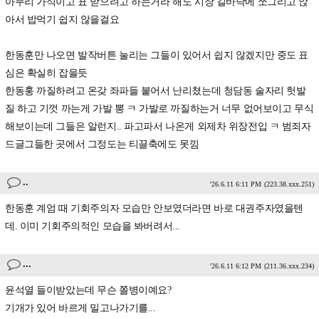
아무리 가식이고 표 받으려고 하는거라 해도 시장 길바닥에 쪼그리고 앉
아서 밥먹기 쉽지 않을걸요
한동훈만 나오면 발작버튼 눌리는 그들이 있어서 쉽지 않겠지만 중도 표
심은 확실히 잡을듯
한동훙 까질하려고 온갖 좌파들 붙어서 난리쳤는데 청담동 술자리 헛발
질 하고 기껏 까는게 가발 뽕 ㅋ 가발로 까질하는거 너무 없어보이고 무식
해보이는데 그들은 알런지.. 파고파서 나온게 외제차 위장전입 ㅋ 범죄자
드글그들한 곳에서 그정도는 티끌축에도 못낌
..
'26.6.11 6:11 PM
(223.38.xxx.251)
한동훈 계엄 때 기회주의자 모습만 안보였더라면 바로 대권주자였을텐
데. 이미 기회주의적인 모습을 봐버려서...
...
'26.6.11 6:12 PM
(211.36.xxx.234)
윤석열 들이받았는데 무슨 쫄병이예요?
기개가 있어 바르게 밀고나가기를...