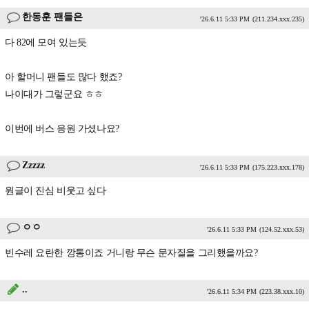
한동훈 팬들은
'26.6.11 5:33 PM
(211.234.xxx.235)
다 82에 모여 있는듯
아 할머니 팬들도 많다 했죠?
나이대가 그렇군요 ㅎㅎ
이번에 버스 응원 가셨나요?
Zzzzz
'26.6.11 5:33 PM
(175.223.xxx.178)
원글이 진심 비웃고 싶다
ㅇㅇ
'26.6.11 5:33 PM
(124.52.xxx.53)
빈수레 요란한 깡통이죠 거니랑 무슨 문자질을 그리했을까요?
..
'26.6.11 5:34 PM
(223.38.xxx.10)