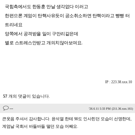
국힘측에서도 한동훈 만날 생각없다 이러고
한편으론 계엄이 탄핵사유듯이 공소취소하면 탄핵이라고 빵빵 터
트리네요
양쪽에서 공격받을 일이 구만리같은데
별로 스트레스안받고 개의치않아보여요.
IP : 223.38.xxx.10
57
개의 댓글이 있습니다.
...
'26.6.11 5:33 PM
(211.36.xxx.161)
큰웃음 주셔서 감사합니다. 윤석열 한테 90도 인사힌던 모습이 선명한데,
계엄날 국회서 바들바들 떨던 모습 어째요.