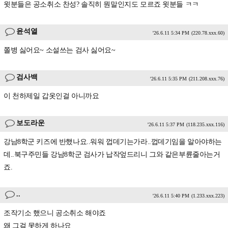
윗분들은 공소취소 찬성? 솔직히 뭔말인지도 모르죠 윗분들 ㅋㅋ
윤석열
'26.6.11 5:34 PM
(220.78.xxx.60)
쫄병 싫어요~ 소설쓰는 검사 싫어요~
검사백
'26.6.11 5:35 PM
(211.208.xxx.76)
이 천하제일 갑옷인걸 아니까요
보도라운
'26.6.11 5:37 PM
(118.235.xxx.116)
강남8학군 키즈에 반했나요..워워 껍데기는가라..껍데기임을 알아야하는
데..북구주민들 강남8학군 검사가 납작엎드리니 그와 같은부륜줄아는거
죠.
..
'26.6.11 5:40 PM
(1.233.xxx.223)
조작기소 했으니 공소취소 해야죠
왜 그걸 못하게 하나요