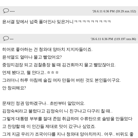
....
'26.6.11 6:36 PM
(59.29.xxx.152)
윤서결 앞에서 넙죽 폴더인사 잊은거니ㅋㅋㅋㅋㅋㅋㅋㅋㅋ
...
'26.6.11 6:36 PM
(119.197.xxx.86)
히어로 좋아하는 건 청와대 양아치 지지자들이죠.
윤석열도 얼마나 물고 빨았어요?
중앙지검장 되고 검찰총장 될 때 김건희까지 물고 빨았잖아요.
언제 봤다고, 뭘 안다고..ㅎㅎㅎ
그러더니 하루 아침에 술집 여자 만들어 버린 것도 본인들이구요.
안 창피해요?
문재인 정권 망하겠구나.. 초반부터 알았어요.
김정숙씨라고 불렀다고 김정숙이 니 친구냐고 다구리 칠 때..
그렇게 대통령 부부를 절대 존엄 취급하며 수류탄으로 솔방울 만들었다
고 찬양할 때 이 인간들 제대로 맛이 갔구나 싶었죠.
그게 지금 우리가 조국이다를 지나 청와대 양아치까지.. 어우.. 비위도 좋