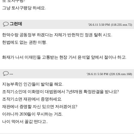
또 토사구팽?
그냥 토사구팽당 하세요.
그런데
'26.6.11 5:50 PM
(118.235.xxx.72)
한덕수랑 공동정부 하겠다는 자체가 반헌적인 정권 탈취 시도.
헌법에도 없는 권한 이행.
화재가 나서 이재민들 고통받는 현장 가서 윤석열 앞에서 절이나 하고.
...
'26.6.11 5:50 PM
(220.126.xxx.168)
지능부족인 인간들이 발악을 해요.
조작기소인데 이화영이 대법원에서 7년8개원 확정판결을 받나요?
조작기소면 재판에서 증명하세요.
재판에너 증명할 자신 있으면 저러겠어요?
이러니까 2030들이 무시하는 거죠.
나이 먹어서 꼴값 떤다고..