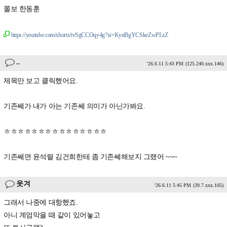
쫄보 한동훈
https://youtube.com/shorts/tvSgCCOqy4g?si=KynBgYCSkeZwPLzZ
..
'26.6.11 5:43 PM
(125.240.xxx.146)
제목만 보고 클릭했어요.
기존쎄가 내가 아는 기존쎄 의미가 아닌가봐요.
ㅎㅎㅎㅎㅎㅎㅎㅎㅎㅎㅎㅎㅎㅎㅎ
기존쎄면 윤석렬 김건희한테 좀 기존쎄해보지 그랬어 ~~~
웃겨
'26.6.11 5:45 PM
(39.7.xxx.105)
그래서 나중에 대항했죠.
아니 계엄막을 때 같이 있어놓고