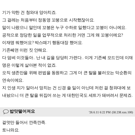
기가 약한 건 청와대 양아치죠.
그 걸레는 처음부터 정동영 꼬붕으로 시작했잖아요.
말이 나왔으니 말인데 꼬붕은 누구 수하로 일했다고 꼬붕이 아니에요.
공적으로 정당한 일을 업무적으로 처리한 거면 그게 왜 꼬붕이에요?
이재명 뭐했어요? 박스떼기 행동대장 했어요.
기존쎄면 이런 짓 안해요.
다 덤벼 이것들아.. 난 내 길을 당당히 가련다.. 이게 기존쎄 모드인데 이재
명은 이렇게 살아본 적이 없죠.
오직 생존만을 위해 편법을 동원하고 그게 더 큰 탈을 불러오는 악순환의
연속이에요.
지 인생 지가 알아서 망치는 건 신경 쓸 일이 아닌데 저런 걸 청와대에 보
내놨으니 더 큰 탈을 뒤집어 쓰는 게 대한민국도 세트가 돼버려서 문제죠.
밥맛떨어져요
'26.6.11 6:22 PM
(58.238.xxx.100)
겉멋만 들어서 깐족깐족.
토나와요.