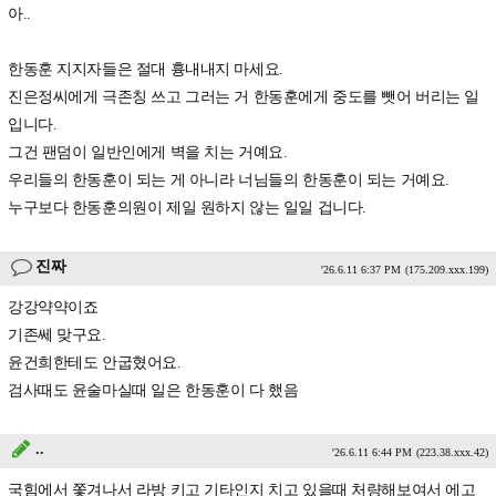
아..
한동훈 지지자들은 절대 흉내내지 마세요.
진은정씨에게 극존칭 쓰고 그러는 거 한동훈에게 중도를 뺏어 버리는 일
입니다.
그건 팬덤이 일반인에게 벽을 치는 거예요.
우리들의 한동훈이 되는 게 아니라 너님들의 한동훈이 되는 거예요.
누구보다 한동훈의원이 제일 원하지 않는 일일 겁니다.
진짜
'26.6.11 6:37 PM
(175.209.xxx.199)
강강약약이죠
기존쎄 맞구요.
윤건희한테도 안굽혔어요.
검사때도 윤술마실때 일은 한동훈이 다 했음
..
'26.6.11 6:44 PM
(223.38.xxx.42)
국힘에서 쫓겨나서 라방 키고 기타인지 치고 있을때 처량해보여서 에고