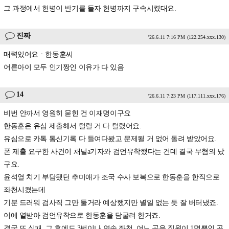
그 과정에서 헌병이 반기를 들자 헌병까지 구속시켰대요.
진짜
'26.6.11 7:16 PM
(122.254.xxx.130)
매력있어요ㆍ한동훈씨
어른아이 모두 인기짱인 이유가 다 있음
14
'26.6.11 7:23 PM
(117.111.xxx.176)
비번 안까서 영원히 묻힌 건 이재명이구요
한동훈은 유심 제출해서 털릴 거 다 털렸어요.
유심으로 카톡 통신기록 다 들여다봤고 문제될 거 없어 돌려 받았어요.
폰 제출 요구한 사건이 채널a기자와 검언유착했다는 건데 결국 무혐의 났
구요.
윤석열 치기 부담됐던 추미애가 조국 수사 보복으로 한동훈을 한직으로
좌천시켰는데
기분 드러워 검사직 그만 둘거라 예상했지만 별일 없는 듯 잘 버터냈죠.
이에 열받아 검언유착으로 한동훈을 담굴려 한거죠.
결국 또 실패. 그 후에도 3번이나 연속 좌천. 어느 곳은 직원이 1명뿐인 곳