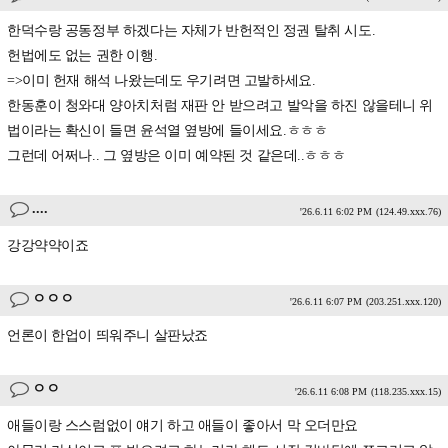
한덕수랑 공동정부 하겠다는 자체가 반헌적인 정권 탈취 시도.
헌법에도 없는 권한 이행.
=>이미 헌재 해석 나왔는데도 우기려면 고발하세요.
한동훈이 청와대 양아치처럼 재판 안 받으려고 발악을 하진 않을테니 위
법이라는 확신이 들면 윤석열 옆방에 들이세요.ㅎㅎㅎ
그런데 어쩌나.. 그 옆방은 이미 예약된 것 같은데..ㅎㅎㅎ
....
'26.6.11 6:02 PM
(124.49.xxx.76)
강강약약이죠
ㅇㅇㅇ
'26.6.11 6:07 PM
(203.251.xxx.120)
언론이 한업이 띄워주니 살판났죠
ㅇㅇ
'26.6.11 6:08 PM
(118.235.xxx.15)
애들이랑 스스럼없이 얘기 하고 애들이 좋아서 막 오더만요