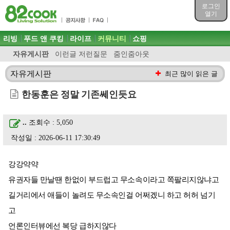
목차
로그인
주메뉴 바로가기
열기
컨텐츠 바로가기
검색 바로가기
주메뉴
리빙
푸드 앤 쿠킹
라이프
커뮤니티
쇼핑
로그인 바로가기
자유게시판
이런글 저런질문
줌인줌아웃
자유게시판
최근 많이 읽은 글
한동훈은 정말 기존쎄인듯요
..
조회수 : 5,050
작성일 : 2026-06-11 17:30:49
강강약약
유권자들 만날땐 한없이 부드럽고 무소속이라고 쪽팔리지않냐고
길거리에서 애들이 놀려도 무소속인걸 어쩌겠니 하고 허허 넘기
고
언론인터뷰에선 복당 급하지않다