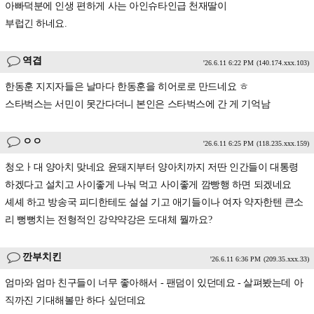
아빠덕분에 인생 편하게 사는 아인슈타인급 천재딸이
부럽긴 하네요.
역겹
'26.6.11 6:22 PM
(140.174.xxx.103)
한동훈 지지자들은 날마다 한동훈을 히어로로 만드네요 ㅎ
스타벅스는 서민이 못간다더니 본인은 스타벅스에 간 게 기억남
ㅇㅇ
'26.6.11 6:25 PM
(118.235.xxx.159)
청오ㅏ대 양아치 맞네요 윤돼지부터 양아치까지 저딴 인간들이 대통령
하겠다고 설치고 사이좋게 나눠 먹고 사이좋게 깜빵행 하면 되겠네요
셰셰 하고 방송국 피디한테도 설설 기고 애기들이나 여자 약자한텐 큰소
리 뻥뻥치는 전형적인 강약약강은 도대체 뭘까요?
깐부치킨
'26.6.11 6:36 PM
(209.35.xxx.33)
엄마와 엄마 친구들이 너무 좋아해서 - 팬덤이 있던데요 - 살펴봤는데 아
직까진 기대해볼만 하다 싶던데요