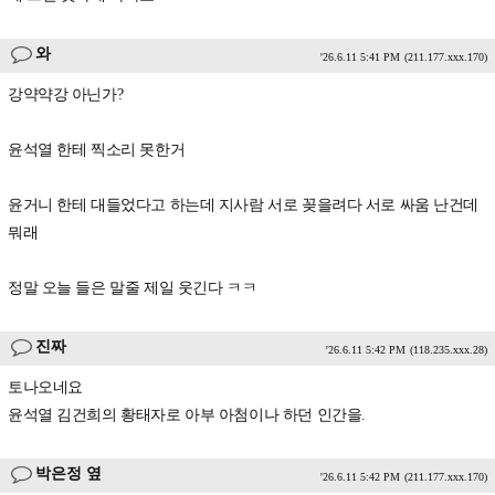
와
'26.6.11 5:41 PM
(211.177.xxx.170)
강약약강 아닌가?
윤석열 한테 찍소리 못한거
윤거니 한테 대들었다고 하는데 지사람 서로 꽂을려다 서로 싸움 난건데
뭐래
정말 오늘 들은 말줄 제일 웃긴다 ㅋㅋ
진짜
'26.6.11 5:42 PM
(118.235.xxx.28)
토나오네요
윤석열 김건희의 황태자로 아부 아첨이나 하던 인간을.
박은정 옆
'26.6.11 5:42 PM
(211.177.xxx.170)