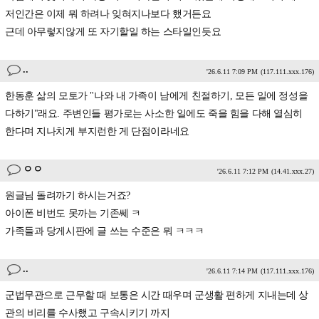
저인간은 이제 뭐 하려나 잊혀지나보다 했거든요
근데 아무렇지않게 또 자기할일 하는 스타일인듯요
..
'26.6.11 7:09 PM
(117.111.xxx.176)
한동훈 삶의 모토가 "나와 내 가족이 남에게 친절하기, 모든 일에 정성을
다하기"래요. 주변인들 평가로는 사소한 일에도 죽을 힘을 다해 열심히
한다며 지나치게 부지런한 게 단점이라네요
ㅇㅇ
'26.6.11 7:12 PM
(14.41.xxx.27)
원글님 돌려까기 하시는거죠?
아이폰 비번도 못까는 기존쎄 ㅋ
가족들과 당게시판에 글 쓰는 수준은 뭐 ㅋㅋㅋ
..
'26.6.11 7:14 PM
(117.111.xxx.176)
군법무관으로 근무할 때 보통은 시간 때우며 군생활 편하게 지내는데 상
관의 비리를 수사했고 구속시키기 까지