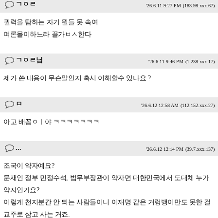
ㄱㅇㄹ
'26.6.11 9:27 PM
(183.98.xxx.67)
권력을 탐하는 자기 뭔들 못 속여
여론몰이하느라 꼴가ㅂㅅ한다
ㄱㅇㄹ님
'26.6.11 9:46 PM
(1.238.xxx.17)
제가 쓴 내용이 무슨말인지 혹시 이해할수 있나요 ?
ㅁ
'26.6.12 12:58 AM
(112.152.xxx.27)
아고 배꼽ㅇㅣ야 ㅋㅋㅋㅋㅋㅋㅋ
...
'26.6.12 12:14 PM
(39.7.xxx.137)
조국이 약자예요?
문재인 정부 민정수석, 법무부장관이 약자면 대한민국에서 도대체 누가
약자인가요?
이렇게 천지분간 안 되는 사람들이니 이재명 같은 거렁뱅이만도 못한 걸
교주로 삼고 사는 거죠.