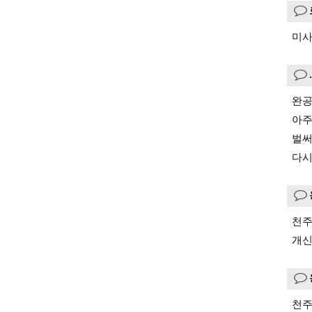
미사
완공
아주
벌써
다시
천주
개신
천주