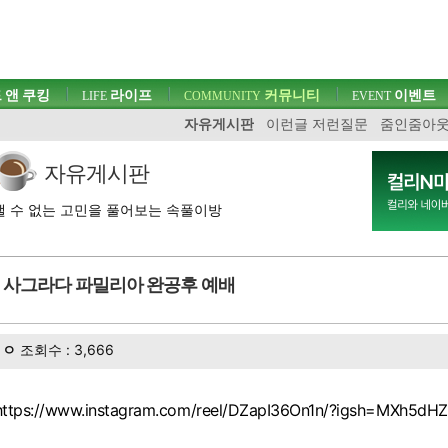
 앤 쿠킹
라이프
커뮤니티
이벤트
LIFE
COMMUNITY
EVENT
자유게시판
이런글 저런질문
줌인줌아
자유게시판
 수 없는 고민을 풀어보는 속풀이방
사그라다 파밀리아 완공후 예배
ㅇ
조회수 : 3,666
https://www.instagram.com/reel/DZapI36On1n/?igsh=MXh5