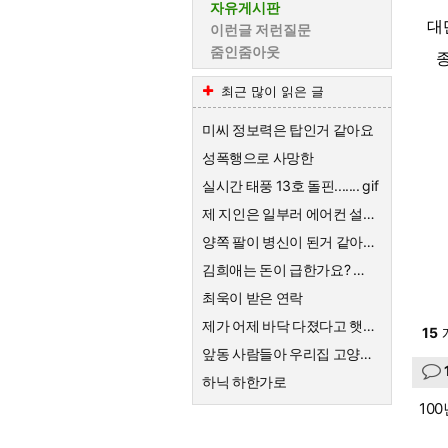
자유게시판
대
이런글 저런질문
줌인줌아웃
종
최근 많이 읽은 글
미씨 정보력은 탑인거 같아요
성폭행으로 사망한
실시간 태풍 13호 돌핀....... gif
제 지인은 일부러 에어컨 설치를 안해요
양쪽 팔이 병신이 된거 같아요ㅡㅠ
김희애는 돈이 급한가요? 왜 친근한척 예능하죠?
최욱이 받은 연락
제가 어제 바닥 다졌다고 햇죠?
15
앞동 사람들아 우리집 고양이한테 큰절해라
하닉 하한가로
10