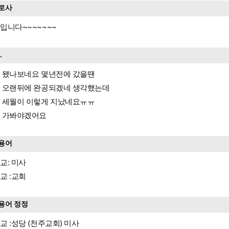
로사
입니다~~~~~~~
..
 됐나보네요 몇년전에 갔을땐
 오랜뒤에 완공되겠네 생각했는데
 세월이 이렇게 지났네요ㅠㅠ
 가봐야겠어요
용어
교: 미사
교 :교회
용어 정정
교 :성당 (천주교회) 미사