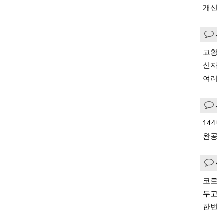
개신
교황
신자
여러
14
완공
코로
두고
한번