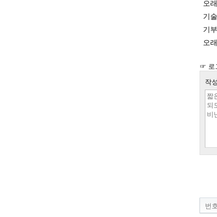
오래
기술
기부
오래
☞ 로
작성
번