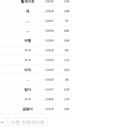
헬게이트
12:05:46
2,546
재
12:05:38
2,468
....
12:05:07
767
…
12:00:40
4,081
여행
11:50:18
1,064
ㅇㅇ
11:45:39
810
ㅇㅇ
11:45:29
1,112
아까
11:44:34
2,653
..
11:42:20
336
덥다
11:41:27
4,529
ㅇㅇ
11:38:03
1,279
곰팡이
11:31:36
1,065
>>
이전 자유게시판