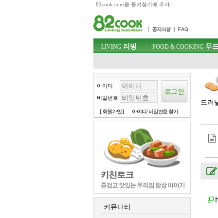
82cook.com을 즐겨찾기에 추가
목차
주메뉴 바로가기
컨텐츠 바로가기
검색 바로가기
주메뉴
리빙
푸드
로그인 바로가기
LIVING
FOOD & COOKING
아이디
비밀번호
드러낼
[ 회원가입 ]
아이디/ 비밀번호 찾기
커뮤니티