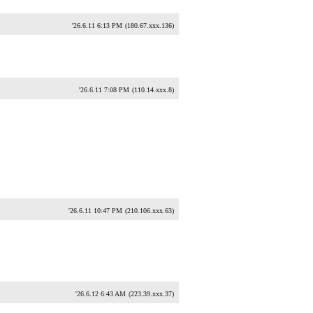
'26.6.11 6:13 PM
(180.67.xxx.136)
'26.6.11 7:08 PM
(110.14.xxx.8)
'26.6.11 10:47 PM
(210.106.xxx.63)
'26.6.12 6:43 AM
(223.39.xxx.37)