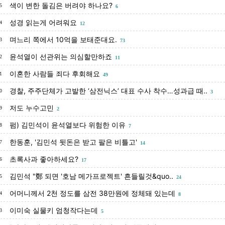
색이 변한 돌김은 버려야 하나요?
5
6
성경 읽는게 어려워요
4
12
며느리 쪽에서 10억을 보태준대요.
3
73
윤석열이 선관위는 의심할만하죠
2
11
이혼한 사람들 죄다 후회해요
1
49
경찰, 주주단체가 고발한 ‘삼전닉스’ 대표 수사 착수…성과급 때..
0
3
저도 누수고민
9
2
펌) 김민석이 윤석열보다 위험한 이유
8
7
한동훈, '김민석 뒷돈은 받고 팔은 비틀고'
7
14
초록사과 좋아하세요?
6
17
김민석 "鄭 되면 '호남 메가프로젝트' 흔들릴것&quo..
5
24
어머니께서 2천 정도를 삼전 38만원에 정체돼 있는데
4
8
이미숙 실물키 엄청작다는데
3
5