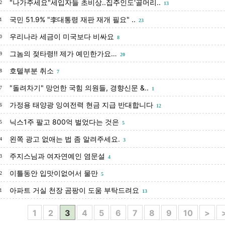
"나가주세요"세입자들 초비상..집주인도'골머리..
2
13
국민 51.9% "李대통령 재판 재개 필요" ..
1
23
우리나라 세금이 미국보다 비싸요
0
8
그놈의 젖타령!! 제가 예민한가요…
9
20
호텔부분 취소
8
7
"돌려차기" 망언한 국힘 의원들, 경향신문 &..
7
1
가정용 태양광 잉여전력 현금 지급 반대합니다
6
12
닉스1주 팔고 800억 벌었다는 것은
5
5
왼쪽 광고 없애는 법 좀 알려주세요.
4
3
주지스님과 여자연예인 염문설
3
4
이틀동안 입맛이없어서 물만
2
5
아파트 거실 천장 곰팡이 도움 부탁드려요
1
13
1
2
3
4
5
6
7
8
9
10
>