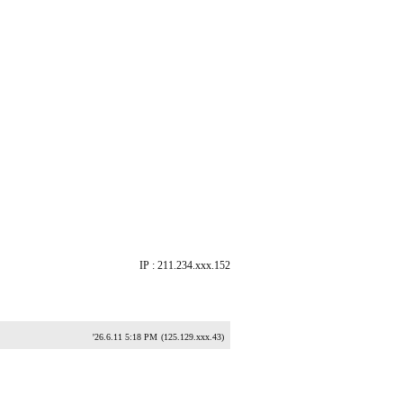
IP : 211.234.xxx.152
'26.6.11 5:18 PM
(125.129.xxx.43)