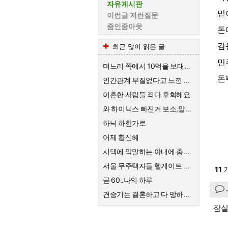
자유게시판
믿
이런글 저런질문
줌인줌아웃
돈
감
최근 많이 읽은 글
민
며느리 쪽에서 10억을 보태준대요.
돈
인간관계 부질없다고 느낀 순간
이혼한 사람들 죄다 후회해요
와 하이닉스 빠진거 보소,말이 안나옴
하닉 하한가로
어제 황신혜
시댁에 막말하는 아내에 충격받은 스튜디오
서울 무주택자들 헬게이트 열리네요
11
개
곧 60..나의 하루
견승기는 결혼하고 다 망하네요
잠실