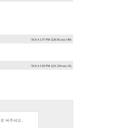
'26.6.4 2:37 PM
(220.85.xxx.149)
'26.6.4 2:56 PM
(211.234.xxx.13)