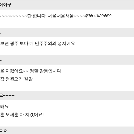
어이구
~~~~~~~~~~단 합니다. 서울서울서울~~~~@₩÷%^^₩^^
..
보면 광주 보다 더 민주주의의 성지에요
...
을 지켰어요~~ 정말 감동입니다
잡 정원오가 웬말
오~~~~
클해요
훈 오세훈 다 지켰어요!
ㅇㅇ