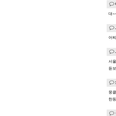
대~
어찌
서울
듣보
뭉
한동