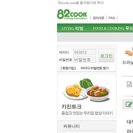
82cook.com을 즐겨찾기에 추가
목차
주메뉴 바로가기
컨텐츠 바로가기
검색 바로가기
주메뉴
리빙
푸드
로그인 바로가기
LIVING
FOOD & COOKING
아이디
비밀번호
드러낼
[ 회원가입 ]
아이디/ 비밀번호 찾기
대
커뮤니티
아