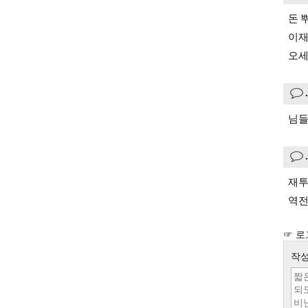
돈 
이재
오세
님들
재투
역전
☞ 로
작성