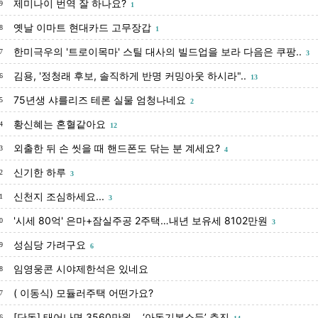
제미나이 번역 잘 하나요?
9
1
옛날 이마트 현대카드 고무장갑
8
1
한미극우의 '트로이목마' 스틸 대사의 빌드업을 보라 다음은 쿠팡..
7
3
김용, '정청래 후보, 솔직하게 반명 커밍아웃 하시라"..
6
13
75년생 샤를리즈 테론 실물 엄청나네요
5
2
황신혜는 혼혈같아요
4
12
외출한 뒤 손 씻을 때 핸드폰도 닦는 분 계세요?
3
4
신기한 하루
2
3
신천지 조심하세요...
1
3
'시세 80억' 은마+잠실주공 2주택…내년 보유세 8102만원
0
3
성심당 가려구요
9
6
임영웅콘 시야제한석은 있네요
8
( 이동식) 모듈러주택 어떤가요?
7
[단독] 태어나면 3560만원… ‘아동기본소득’ 추진
6