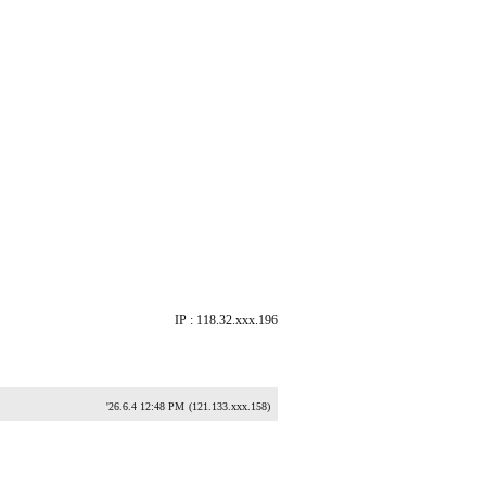
IP : 118.32.xxx.196
'26.6.4 12:48 PM
(121.133.xxx.158)