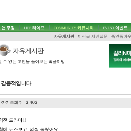
 앤 쿠킹
라이프
커뮤니티
이벤트
LIFE
COMMUNITY
EVENT
자유게시판
이런글 저런질문
줌인줌아
자유게시판
 수 없는 고민을 풀어보는 속풀이방
감동적입니다
ㅇㅇ
조회수 : 3,403
역전 드라마!!!
침에 뉴스보고 깜짝 놀랐어요