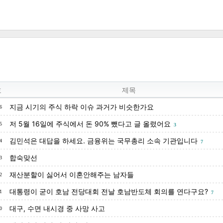
호
제목
지금 시기의 주식 하락 이슈 과거가 비슷한가요
6
저 5월 16일에 주식에서 돈 90% 뺐다고 글 올렸어요
5
3
김민석은 대답을 하세요. 금융위는 국무총리 소속 기관입니다
4
7
합숙맞선
3
재산분할이 싫어서 이혼안해주는 남자들
2
대통령이 굳이 호남 전당대회 전날 호남반도체 회의를 연다구요?
1
7
대구, 수면 내시경 중 사망 사고
0