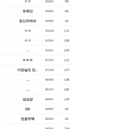
ㅇㅇ
03:10:51
508
유목민
03:08:16
638
정신차려라
03:03:02
516
ㅇㅇ
02:25:20
1,111
ㅇㅇ
01:59:24
2,589
..
01:54:51
2,303
ㄹㄹㄹ
01:22:47
1,112
이런날도 있..
01:22:20
1,279
...
00:59:43
1,548
....
00:53:13
2,685
성심당
00:49:51
1,108
00
00:49:07
403
전원주택
00:33:32
365
........
00:30:16
2,354