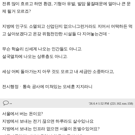
전류 많이 흐르고 하면 환경, 기형아 유발, 발암 물질때문에 얼마나 큰 문
제 될거 모르죠?
지방에 인구도 소멸되고 산업단지 없으니그런거라도 지어서 어떡하든 먹
고 살아보겠다고 온갖 위험천만한 시설들 다 지어놓는건데ᆢ
무슨 헉슬리 신세계 나오는 인간들도 아니고.
설국열차에 나오는 상류층도 아니고.
세상 어찌 돌아가는지 아무 것도 모르고 내 세금만 소중하다고,
전시행정ㆍ통속 공사에 미쳐있는 오세훈 지지라니
..
'26.6.4 1:52 PM
(221.162.xxx.158)
서울에서 버는 돈이요?
지방에서 보내는 전기 끊으면 하루라도 살수있나요
지방에서 보내는 인프라 없으면 서울이 돈벌수있어요?