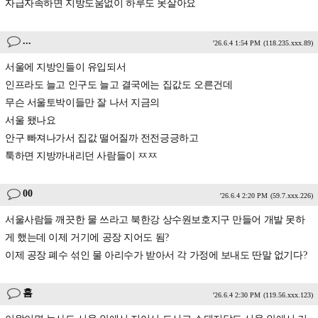
자급자족하면 지방도움없이 하루도 못살아요
...
'26.6.4 1:54 PM
(118.235.xxx.89)
서울에 지방인들이 유입되서
인프라도 늘고 인구도 늘고 결국에는 집값도 오른건데
무슨 서울토박이들만 잘 나서 지금의
서울 됐나요
안구 빠져나가서 집값 떨어질까 전전긍긍하고
툭하면 지방까내리던 사람들이 ㅉㅉ
00
'26.6.4 2:20 PM
(59.7.xxx.226)
서울사람들 깨끗한 물 쓰라고 북한강 상수원보호지구 만들어 개발 못하
게 했는데 이제 거기에 공장 지어도 됨?
이제 공장 폐수 섞인 물 아리수가 받아서 각 가정에 보내도 딴말 없기다?
흠
'26.6.4 2:30 PM
(119.56.xxx.123)