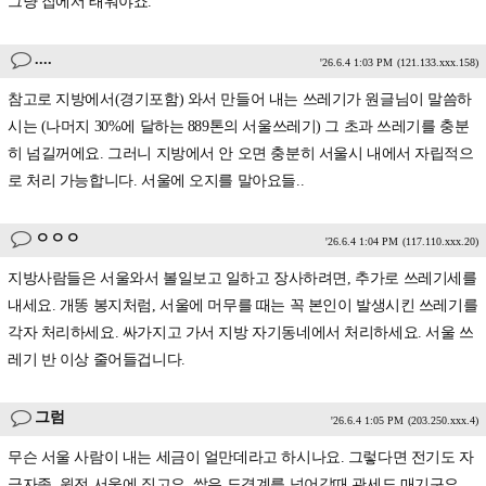
그냥 집에서 태워야죠.
....
'26.6.4 1:03 PM
(121.133.xxx.158)
참고로 지방에서(경기포함) 와서 만들어 내는 쓰레기가 원글님이 말씀하
시는 (나머지 30%에 달하는 889톤의 서울쓰레기) 그 초과 쓰레기를 충분
히 넘길꺼에요. 그러니 지방에서 안 오면 충분히 서울시 내에서 자립적으
로 처리 가능합니다. 서울에 오지를 말아요들..
ㅇㅇㅇ
'26.6.4 1:04 PM
(117.110.xxx.20)
지방사람들은 서울와서 볼일보고 일하고 장사하려면, 추가로 쓰레기세를
내세요. 개똥 봉지처럼, 서울에 머무를 때는 꼭 본인이 발생시킨 쓰레기를
각자 처리하세요. 싸가지고 가서 지방 자기동네에서 처리하세요. 서울 쓰
레기 반 이상 줄어들겁니다.
그럼
'26.6.4 1:05 PM
(203.250.xxx.4)
무슨 서울 사람이 내는 세금이 얼만데라고 하시나요. 그렇다면 전기도 자
급자족, 원전 서울에 짓고요. 쌀은 도경계를 넘어갈때 관세도 매기구요.