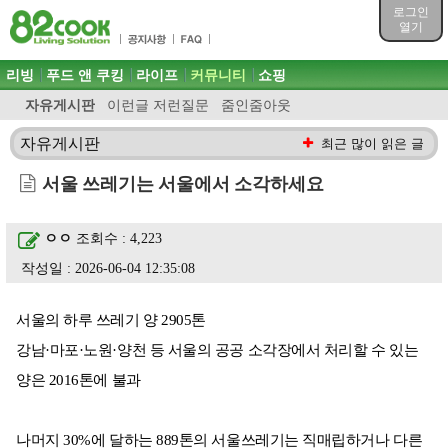
목차
로그인
주메뉴 바로가기
열기
컨텐츠 바로가기
검색 바로가기
주메뉴
리빙
푸드 앤 쿠킹
라이프
커뮤니티
쇼핑
로그인 바로가기
자유게시판
이런글 저런질문
줌인줌아웃
자유게시판
최근 많이 읽은 글
서울 쓰레기는 서울에서 소각하세요
ㅇㅇ
조회수 : 4,223
작성일 : 2026-06-04 12:35:08
서울의 하루 쓰레기 양 2905톤
강남·마포·노원·양천 등 서울의 공공 소각장에서 처리할 수 있는
양은 2016톤에 불과
나머지 30%에 달하는 889톤의 서울쓰레기는 직매립하거나 다른