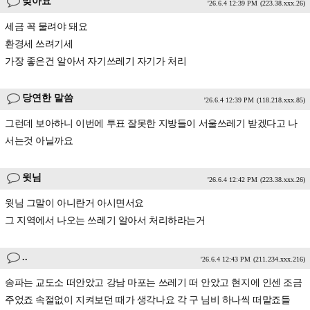
맞아요
'26.6.4 12:39 PM
(223.38.xxx.26)
세금 꼭 물려야 돼요
환경세 쓰려기세
가장 좋은건 알아서 자기쓰레기 자기가 처리
당연한 말씀
'26.6.4 12:39 PM
(118.218.xxx.85)
그런데 보아하니 이번에 투표 잘못한 지방들이 서울쓰레기 받겠다고 나
서는것 아닐까요
윗님
'26.6.4 12:42 PM
(223.38.xxx.26)
윗님 그말이 아니란거 아시면서요
그 지역에서 나오는 쓰레기 알아서 처리하라는거
..
'26.6.4 12:43 PM
(211.234.xxx.216)
송파는 교도소 떠안았고 강남 마포는 쓰레기 떠 안았고 현지에 인센 조금
주었죠 속절없이 지켜보던 때가 생각나요 각 구 님비 하나씩 떠맡죠들