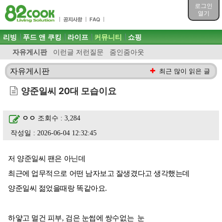
목차
로그인
주메뉴 바로가기
열기
컨텐츠 바로가기
검색 바로가기
주메뉴
리빙
푸드 앤 쿠킹
라이프
커뮤니티
쇼핑
로그인 바로가기
자유게시판
이런글 저런질문
줌인줌아웃
자유게시판
최근 많이 읽은 글
양준일씨 20대 모습이요
ㅇㅇ
조회수 : 3,284
작성일 : 2026-06-04 12:32:45
저 양준일씨 팬은 아닌데
최근에 업무적으로 어떤 남자보고 잘생겼다고 생각했는데
양준일씨 젊었을때랑 똑같아요.
하얗고 멀건 피부, 검은 눈썹에 쌍수없는 눈