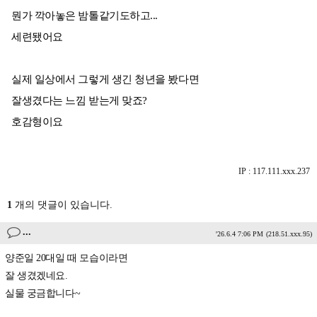
뭔가 깍아놓은 밤톨같기도하고...
세련됐어요
실제 일상에서 그렇게 생긴 청년을 봤다면
잘생겼다는 느낌 받는게 맞죠?
호감형이요
IP : 117.111.xxx.237
1
개의 댓글이 있습니다.
...
'26.6.4 7:06 PM
(218.51.xxx.95)
양준일 20대일 때 모습이라면
잘 생겼겠네요.
실물 궁금합니다~