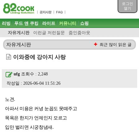
목차
로그인
주메뉴 바로가기
열기
컨텐츠 바로가기
검색 바로가기
주메뉴
리빙
푸드 앤 쿠킹
라이프
커뮤니티
쇼핑
로그인 바로가기
자유게시판
이런글 저런질문
줌인줌아웃
자유게시판
최근 많이 읽은 글
이와중에 강아지 사랑
ufg
조회수 : 2,248
작성일 : 2026-06-04 11:51:26
노견.
아파서 미용은 커녕 눈꼽도 못떼주고
목욕은 한지가 언제인지 모르고
입만 벌리면 시궁창냄새.