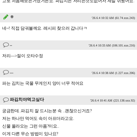
고로 처음해보는거였거든요. 파김치는 저리는것도없어서 제일 쉬웠어요.
ㅎ
'26.6.4 10:32 AM
(61.74.xxx.243)
네~! 직접 담궈볼께요. 레시피 찾으러 갑니다ㅋ
..
'26.6.4 10:33 AM
(106.101.xxx.216)
저리—>절이 오타수정
...
'26.6.4 10:38 AM
(1.227.xxx.206)
파는 김치는 국물 무게인지 양이 너무 적어요
파김치야먹고싶다
'26.6.4 10:41 AM
(221.138.xxx.92)
궁금한데..파김치 잘 드시는분 속 ..괜찮으신거죠?
저는 하나만 먹어도 속이 아프더라고요.
신물 올라오는 그런 아픔?이요..
이게 다른 무슨 방법이 있나요?