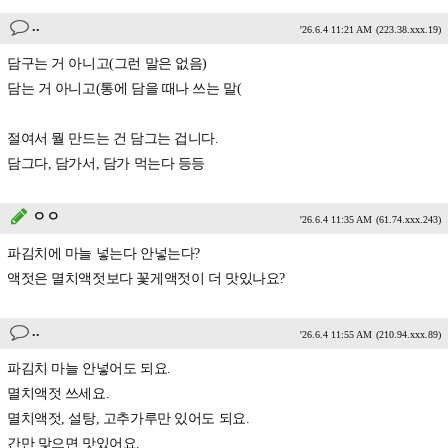
..
'26.6.4 11:21 AM
(223.38.xxx.19)
담구는 거 아니고(그런 말은 없음)
담는 거 아니고(통에 담을 때나 쓰는 말(
절여서 뭘 만드는 건 담그는 겁니다.
담그다, 담가서, 담가 먹는다 등등
ㅇㅇ
'26.6.4 11:35 AM
(61.74.xxx.243)
파김치에 마늘 넣는다 안넣는다?
액젓은 멸치액젓보다 꽃게액젓이 더 맛있나요?
..
'26.6.4 11:55 AM
(210.94.xxx.89)
파김치 마늘 안넣어도 되요.
멸치액젓 쓰세요.
멸치액젓, 설탕, 고추가루만 있어도 되요.
간만 맞으면 맛있어요.