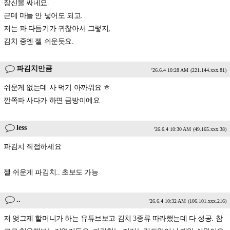
장신몰 싸네요.
근데 마늘 안 넣어도 되고.
저는 파 다듬기가 귀찮아서 그렇지,
김치 중엔 젤 쉬운듯요.
파김치만큼
'26.6.4 10:28 AM
(221.144.xxx.81)
쉬운게 없는데 사 먹기 아까워요 ㅎ
깐쪽파 사다가 하면 금방이에요
less
'26.6.4 10:30 AM
(49.165.xxx.38)
파김치 직접하세요
젤 쉬운게 파김치.. 초보도 가능
..
'26.6.4 10:32 AM
(106.101.xxx.216)
저 엊그제 할머니가 하는 유튜브보고 김치 3종류 따라했는데 다 성공. 참