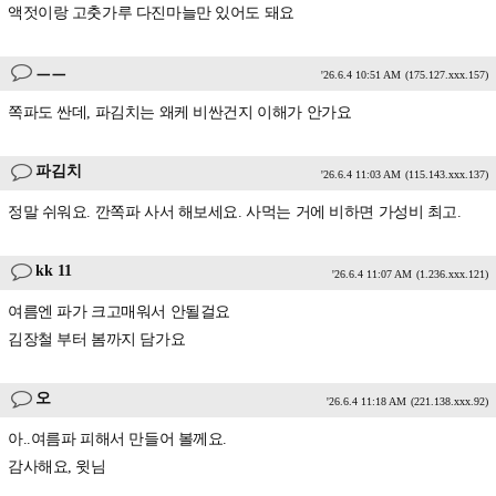
액젓이랑 고춧가루 다진마늘만 있어도 돼요
ㅡㅡ
'26.6.4 10:51 AM
(175.127.xxx.157)
쪽파도 싼데, 파김치는 왜케 비싼건지 이해가 안가요
파김치
'26.6.4 11:03 AM
(115.143.xxx.137)
정말 쉬워요. 깐쪽파 사서 해보세요. 사먹는 거에 비하면 가성비 최고.
kk 11
'26.6.4 11:07 AM
(1.236.xxx.121)
여름엔 파가 크고매워서 안될걸요
김장철 부터 봄까지 담가요
오
'26.6.4 11:18 AM
(221.138.xxx.92)
아..여름파 피해서 만들어 볼께요.
감사해요, 윗님