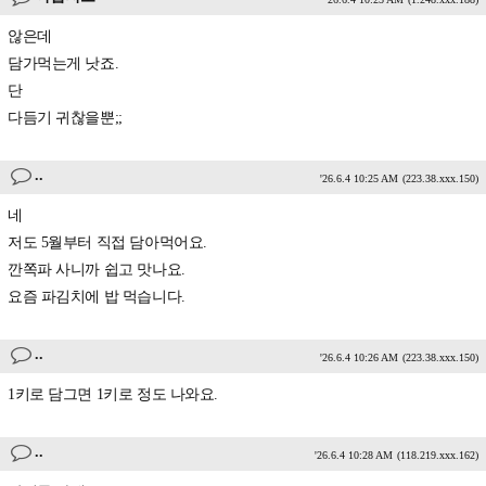
않은데
담가먹는게 낫죠.
단
다듬기 귀찮을뿐;;
..
'26.6.4 10:25 AM
(223.38.xxx.150)
네
저도 5월부터 직접 담아먹어요.
깐쪽파 사니까 쉽고 맛나요.
요즘 파김치에 밥 먹습니다.
..
'26.6.4 10:26 AM
(223.38.xxx.150)
1키로 담그면 1키로 정도 나와요.
..
'26.6.4 10:28 AM
(118.219.xxx.162)