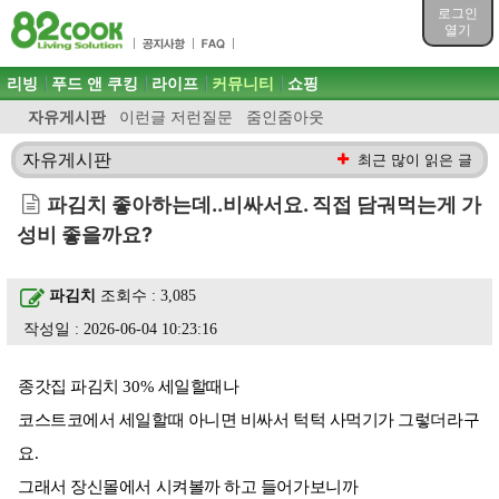
목차
로그인
주메뉴 바로가기
열기
컨텐츠 바로가기
검색 바로가기
주메뉴
리빙
푸드 앤 쿠킹
라이프
커뮤니티
쇼핑
로그인 바로가기
자유게시판
이런글 저런질문
줌인줌아웃
자유게시판
최근 많이 읽은 글
파김치 좋아하는데..비싸서요. 직접 담궈먹는게 가
성비 좋을까요?
파김치
조회수 : 3,085
작성일 : 2026-06-04 10:23:16
종갓집 파김치 30% 세일할때나
코스트코에서 세일할때 아니면 비싸서 턱턱 사먹기가 그렇더라구
요.
그래서 장신몰에서 시켜볼까 하고 들어가보니까