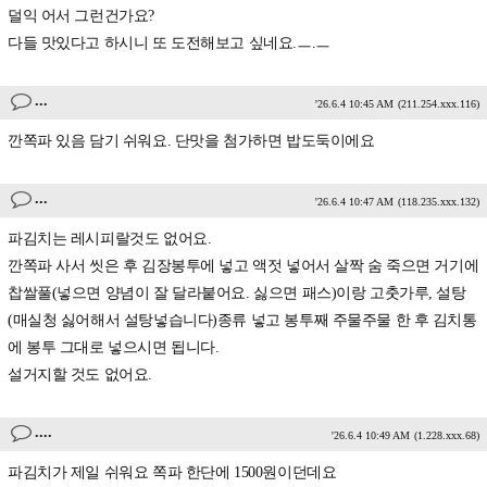
덜익 어서 그런건가요?
다들 맛있다고 하시니 또 도전해보고 싶네요.ㅡ.ㅡ
...
'26.6.4 10:45 AM
(211.254.xxx.116)
깐쪽파 있음 담기 쉬워요. 단맛을 첨가하면 밥도둑이에요
...
'26.6.4 10:47 AM
(118.235.xxx.132)
파김치는 레시피랄것도 없어요.
깐쪽파 사서 씻은 후 김장봉투에 넣고 액젓 넣어서 살짝 숨 죽으면 거기에
찹쌀풀(넣으면 양념이 잘 달라붙어요. 싫으면 패스)이랑 고춧가루, 설탕
(매실청 싫어해서 설탕넣습니다)종류 넣고 봉투째 주물주물 한 후 김치통
에 봉투 그대로 넣으시면 됩니다.
설거지할 것도 없어요.
....
'26.6.4 10:49 AM
(1.228.xxx.68)
파김치가 제일 쉬워요 쪽파 한단에 1500원이던데요