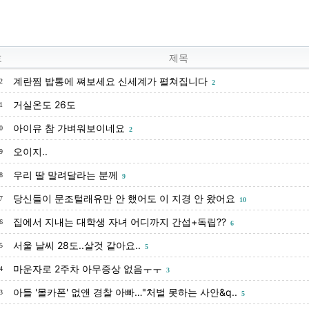
호
제목
계란찜 밥통에 쪄보세요 신세계가 펼쳐집니다
2
2
거실온도 26도
1
아이유 참 가벼워보이네요
0
2
오이지..
9
우리 딸 말려달라는 분께
8
9
당신들이 문조털래유만 안 했어도 이 지경 안 왔어요
7
10
집에서 지내는 대학생 자녀 어디까지 간섭+독립??
6
6
서울 날씨 28도..살것 같아요..
5
5
마운자로 2주차 아무증상 없음ㅜㅜ
4
3
아들 '몰카폰' 없앤 경찰 아빠…"처벌 못하는 사안&q..
3
5