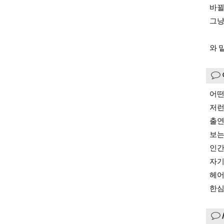
바뀔
그냥
와 
어떤
저런
출연
보는
인간
자기
헤어
한심