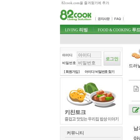
82cook.com을 즐겨찾기에 추가
목차
주메뉴 바로가기
컨텐츠 바로가기
검색 바로가기
주메뉴
리빙
푸드
로그인 바로가기
LIVING
FOOD & COOKING
아이디
비밀번호
드러낼
[ 회원가입 ]
아이디/ 비밀번호 찾기
남
커뮤니티
아