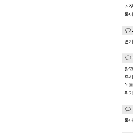
거짓
둘이
연기
잠깐
혹시
애들
뭐가
둘다