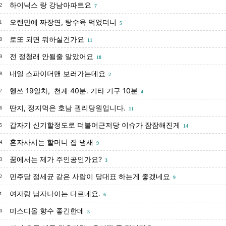
하이닉스 랑 강남아파트요
2
7
오랜만에 짜장면, 탕수육 먹었더니
1
5
로또 되면 뭐하실건가요
0
11
전 정청래 안될줄 알았어요
9
18
내일 스파이더맨 보러가는데요
8
2
헬쓰 19일차, 천계 40분. 기타 기구 10분
7
4
딴지, 정지먹은 호남 권리당원입니다.
6
11
갑자기 신기할정도로 더불어근저당 이슈가 잠잠해진게
5
14
혼자사시는 할머니 집 냄새
4
9
꿈에서는 제가 주인공인가요?
3
3
민주당 정세균 같은 사람이 당대표 하는게 좋겠네요
2
9
여자랑 남자나이는 다르네요.
1
6
미스디올 향수 좋긴한데
0
5