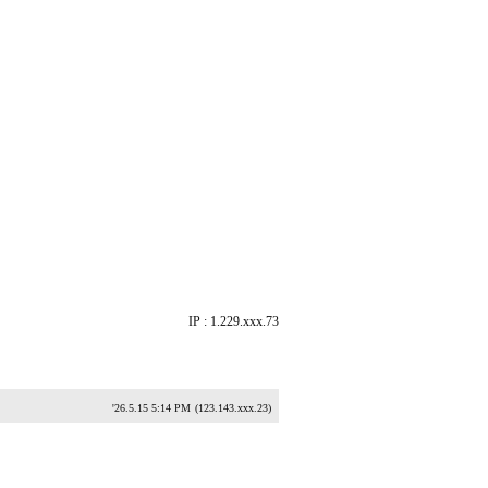
IP : 1.229.xxx.73
'26.5.15 5:14 PM
(123.143.xxx.23)