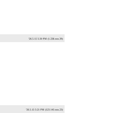
'26.5.15 5:20 PM
(1.238.xxx.39)
'26.5.15 5:21 PM
(123.143.xxx.23)