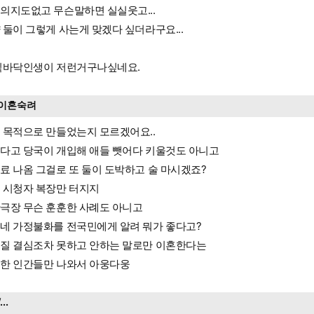
의지도없고 무슨말하면 실실웃고...
 둘이 그렇게 사는게 맞겠다 싶더라구요...
밑바닥인생이 저런거구나싶네요.
이혼숙려
 목적으로 만들었는지 모르겠어요..
다고 당국이 개입해 애들 뺏어다 키울것도 아니고
료 나옴 그걸로 또 둘이 도박하고 술 마시겠죠?
 시청자 복장만 터지지
극장 무슨 훈훈한 사례도 아니고
네 가정불화를 전국민에게 알려 뭐가 좋다고?
질 결심조차 못하고 안하는 말로만 이혼한다는
한 인간들만 나와서 아웅다웅
/...