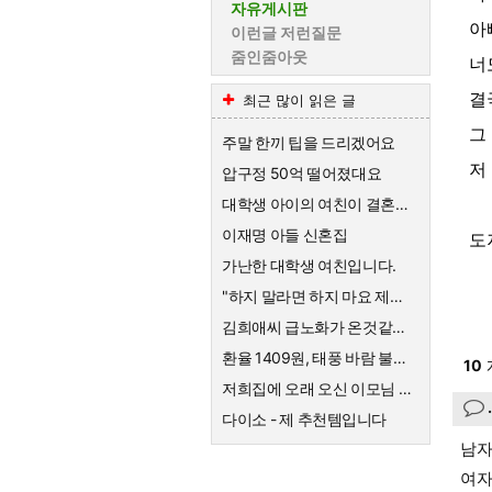
자유게시판
아
이런글 저런질문
줌인줌아웃
너
결
최근 많이 읽은 글
그
주말 한끼 팁을 드리겠어요
저
압구정 50억 떨어졌대요
대학생 아이의 여친이 결혼하자고한대요
이재명 아들 신혼집
도
가난한 대학생 여친입니다.
"하지 말라면 하지 마요 제발!" 의사를 믿지 않는 엄마의 고집
김희애씨 급노화가 온것같네요
환율 1409원, 태풍 바람 불어요
10
저희집에 오래 오신 이모님 퇴직금
다이소 - 제 추천템입니다
남자
여자