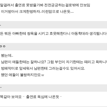
말걸려서 출연료 못받을가봐 전전긍긍하는걸로밖에 안보임
 이거받아서 크게한방하자..이런맘으로 나온듯....
..
든 뭐든 아빠한테 쌍욕을 시키고 흐믓해한다니 아동학대라 생각됩니다
ㅇㅇ
 봤는데..
 남편이 애들한테는 잘하나요? 그럼 부인이 자기한테는 때리고 욕하니
 방패막이로 앞세워서 남편한테 그러는걸수도 있어서요.
 됐던 애들이 불쌍하지만요ㅠ
ᆢ
똑같아 보여요ᆢ 출연료 욕심에 나온듯ᆢ