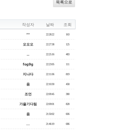
목록으로
작성자
날짜
조회
^^
22:28:22
163
오오오
22:27:38
125
…
22:25:16
483
fog9g
22:23:05
111
지나다
22:11:06
819
음
22:10:30
458
조언
22:09:45
380
가을기다림
22:09:01
828
음
21:50:02
606
...
21:46:19
686