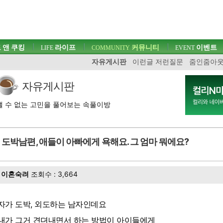
 앤 쿠킹
라이프
커뮤니티
이벤트
LIFE
COMMUNITY
EVENT
자유게시판
이런글 저런질문
줌인줌아
자유게시판
 수 없는 고민을 풀어보는 속풀이방
도박남편, 애들이 아빠에게 욕해요. 그 엄마 뭐에요?
이혼숙려
조회수 : 3,664
자가 도박, 외도하는 남자인데요
내가 그거 견뎌내면서 하는 방법이 아이들에게